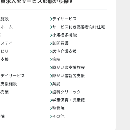
談員求人をサービス形態から探す
健施設
デイサービス
人ホーム
サービス付き高齢者向け住宅
護
小規模多機能
トステイ
訪問看護
ハビリ
居宅介護支援
括支援
病院
障がい者支援施設
者デイサービス
障がい者就労支援
達支援施設
薬局
小売業
歯科クリニック
学童保育・児童館
託
整骨院
療院
その他