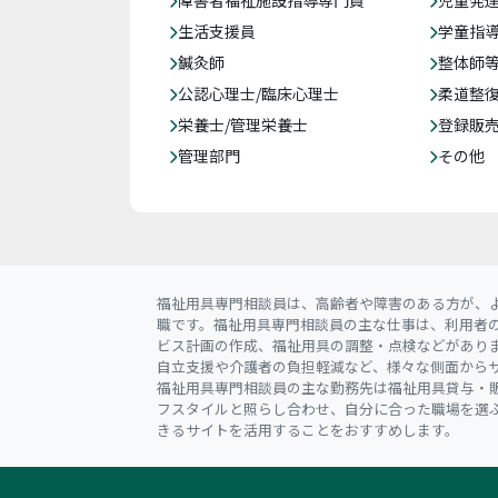
障害者福祉施設指導専門員
児童発
生活支援員
学童指導
鍼灸師
整体師
公認心理士/臨床心理士
柔道整
栄養士/管理栄養士
登録販
管理部門
その他
福祉用具専門相談員は、高齢者や障害のある方が、
職です。福祉用具専門相談員の主な仕事は、利用者
ビス計画の作成、福祉用具の調整・点検などがあり
自立支援や介護者の負担軽減など、様々な側面から
福祉用具専門相談員の主な勤務先は福祉用具貸与・販
フスタイルと照らし合わせ、自分に合った職場を選
きるサイトを活用することをおすすめします。