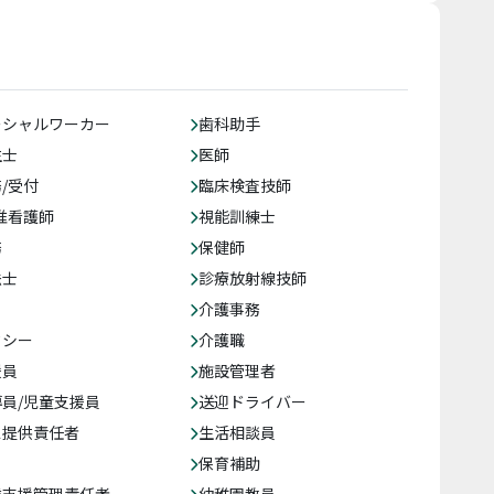
ーシャルワーカー
歯科助手
生士
医師
/受付
臨床検査技師
准看護師
視能訓練士
務
保健師
法士
診療放射線技師
介護事務
クシー
介護職
援員
施設管理者
員/児童支援員
送迎ドライバー
ス提供責任者
生活相談員
保育補助