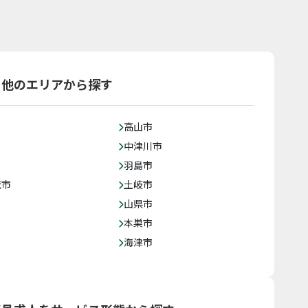
を他のエリアから探す
高山市
中津川市
羽島市
茂市
土岐市
山県市
本巣市
海津市