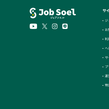
サ
ジ
お
利
ヘ
サ
プ
運
特