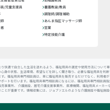
達支援管理責任者
幼稚園教員
員/児童支援員
養護教諭/教員
等
調理師/調理補助
復師
あんま指圧マッサージ師
売者
営業
特定技能介護
より快適で自立した生活を送れるよう、福祉用具の選定や使用方法について専
の心身の状態、生活環境、希望などを詳しく聞き取り、必要な福祉用具を判断
ます。福祉用具専門相談員は、単に福祉用具を販売するだけでなく、利用者が
サポートを行います。福祉用具専門相談員になるには、福祉用具専門相談員指
売事業所、 介護施設、居宅介護支援事業所、 医療機関、福祉用具メーカー
ぶことが重要です。情報収集には、ジョブソエルのような介護施設や福祉施設