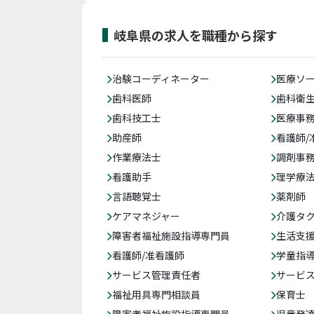
岐阜県の求人を職種から探す
治験コーディネーター
医療ソ
歯科医師
歯科衛
歯科技工士
医療事務
助産師
看護師/
作業療法士
調剤事
看護助手
理学療
言語聴覚士
薬剤師
ケアマネジャー
介護タ
障害者福祉施設指導専門員
生活支
看護師/准看護師
学童指導
サービス管理責任者
サービ
福祉用具専門相談員
保育士