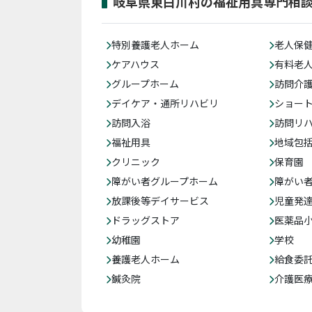
岐阜県東白川村の福祉用具専門相
特別養護老人ホーム
老人保
ケアハウス
有料老
グループホーム
訪問介
デイケア・通所リハビリ
ショー
訪問入浴
訪問リ
福祉用具
地域包
クリニック
保育園
障がい者グループホーム
障がい
放課後等デイサービス
児童発
ドラッグストア
医薬品
幼稚園
学校
養護老人ホーム
給食委
鍼灸院
介護医