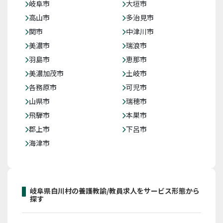
岐阜市
大垣市
高山市
多治見市
関市
中津川市
美濃市
瑞浪市
羽島市
恵那市
美濃加茂市
土岐市
各務原市
可児市
山県市
瑞穂市
飛騨市
本巣市
郡上市
下呂市
海津市
岐阜県白川村の養護教諭/教員求人をサービス形態から
探す