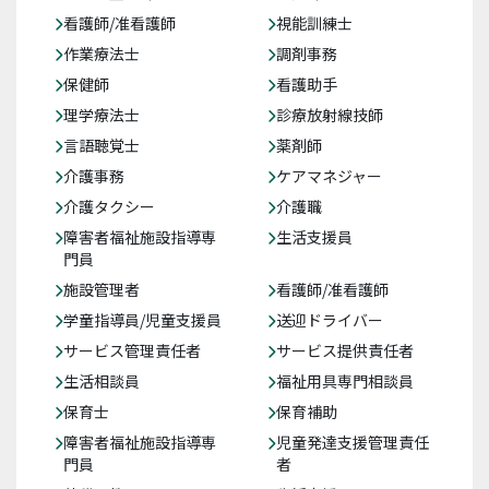
看護師/准看護師
視能訓練士
作業療法士
調剤事務
保健師
看護助手
理学療法士
診療放射線技師
言語聴覚士
薬剤師
介護事務
ケアマネジャー
介護タクシー
介護職
障害者福祉施設指導専
生活支援員
門員
施設管理者
看護師/准看護師
学童指導員/児童支援員
送迎ドライバー
サービス管理責任者
サービス提供責任者
生活相談員
福祉用具専門相談員
保育士
保育補助
障害者福祉施設指導専
児童発達支援管理責任
門員
者