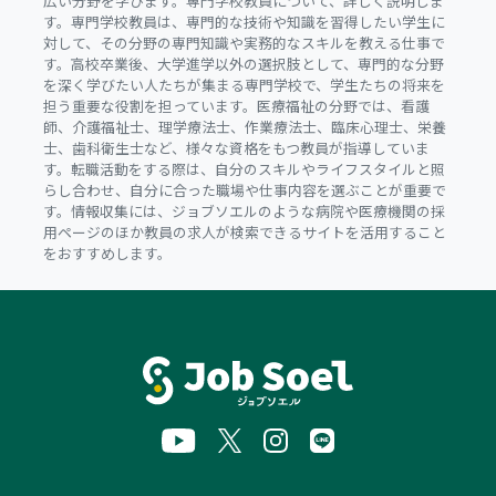
広い分野を学びます。専門学校教員について、詳しく説明しま
す。専門学校教員は、専門的な技術や知識を習得したい学生に
対して、その分野の専門知識や実務的なスキルを教える仕事で
す。高校卒業後、大学進学以外の選択肢として、専門的な分野
を深く学びたい人たちが集まる専門学校で、学生たちの将来を
担う重要な役割を担っています。医療福祉の分野では、看護
師、介護福祉士、理学療法士、作業療法士、臨床心理士、栄養
士、歯科衛生士など、様々な資格をもつ教員が指導していま
す。転職活動をする際は、自分のスキルやライフスタイルと照
らし合わせ、自分に合った職場や仕事内容を選ぶことが重要で
す。情報収集には、ジョブソエルのような病院や医療機関の採
用ページのほか教員の求人が検索できるサイトを活用すること
をおすすめします。