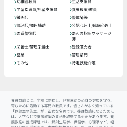
幼稚園教員
生活支援員
学童指導員/児童支援員
養護教諭/教員
鍼灸師
整体師等
調理師/調理補助
公認心理士/臨床心理士
柔道整復師
あんま指圧マッサージ
師
栄養士/管理栄養士
登録販売者
営業
管理部門
その他
特定技能介護
養護教諭とは、学校に勤務し、児童生徒の心身の健康を守り、
育むために活動する専門の教員です。皆さんがよく知っている
「保健室の先生」が、正式な名称です。養護教諭になるために
は、大学などで養護教諭の資格を取得する必要があります。養
護教諭の養成課程では、解剖生理学、保健学、心理学など、幅