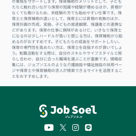
の業務をサポートします。保育補助のメリットとして、子ども
たちと触れ合いながら保育の知識や経験が積めるほか、資格が
なくても働けるため、未経験の方でも始めやすい仕事です。保
育士と保育補助の違いとして、保育士には資格の有無のほか、
保育計画の作成、実施、子どもの発達観察、保護者との連携な
どがあります。保育の仕事に興味があるけど、いきなり保育士
になるのは少しハードルが高いと感じる方は、保育補助から始
めるのがおすすめです。子どもたちの成長をサポートしたい、
保育の専門性を高めたい方は、保育士を目指すのが良いでしょ
う。転職活動をする際は、自分のスキルやライフスタイルと照
らし合わせ、自分に合った職場を選ぶことが重要です。情報収
集には、ジョブソエルのような介護施設や福祉施設の採用ペー
ジや保育士や保育補助の求人が検索できるサイトを活用するこ
とをおすすめします。