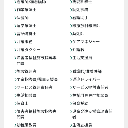
看護師/准看護師
視能訓練士
作業療法士
調剤事務
保健師
看護助手
理学療法士
診療放射線技師
言語聴覚士
薬剤師
介護事務
ケアマネジャー
介護タクシー
介護職
障害者福祉施設指導専
生活支援員
門員
施設管理者
看護師/准看護師
学童指導員/児童支援員
送迎ドライバー
サービス管理責任者
サービス提供責任者
生活相談員
福祉用具専門相談員
保育士
保育補助
障害者福祉施設指導専
児童発達支援管理責任
門員
者
幼稚園教員
生活支援員