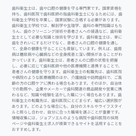
歯科衛生士は、歯や口腔の健康を守る専門家です。国家資格を
持ち、歯科医院で歯科医師の指歯科衛生士になるためには、歯
科衛生士学校を卒業し、国家試験に合格する必要があります。
歯科衛生士学校では、解剖学や生理学、歯科の専門知識はもち
ろん、歯のクリーニング技術や患者さんへの接遇など、歯科衛
生士として必要な知識と技術を学びます。歯科衛生士は、単に
歯をきれいにするだけでなく、患者さんの口腔の健康を通し
て、全身の健康を守ることにも貢献しています。例えば、歯周
病は糖尿病や心臓病などの全身疾患と深い関係があることがわ
かっています。歯科衛生士は、患者さんの口腔の状態を把握
し、必要に応じて歯科医師や他の医療機関と連携することで、
患者さんの健康を守ります。歯科衛生士の転職先は、歯科医院
や病院のような医療機関のほか、介護施設や訪問歯科で、ご高
齢の方の口腔ケアに携わる場合もあります。そのほか、自治体
での勤務や、企業やメーカーで歯科関連の商品開発や営業に携
わるなど、知識や経験を活かした職につく場合もあります。歯
科衛生士の転職先は、歯科医院にとどまらず、幅広い選択肢が
あります。どのような場合にも、自分のスキルやライフスタイ
ルと照らし合わせ、自分に合った職場を選ぶことが重要です。
情報収集には、ジョブソエルのような病院や歯科医院の採用
ページや歯科衛生士求人が検索できるサイトを活用することを
おすすめします。