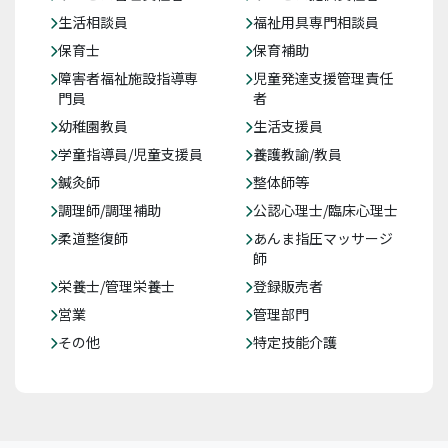
生活相談員
福祉用具専門相談員
保育士
保育補助
障害者福祉施設指導専
児童発達支援管理責任
門員
者
幼稚園教員
生活支援員
学童指導員/児童支援員
養護教諭/教員
鍼灸師
整体師等
調理師/調理補助
公認心理士/臨床心理士
柔道整復師
あんま指圧マッサージ
師
栄養士/管理栄養士
登録販売者
営業
管理部門
その他
特定技能介護