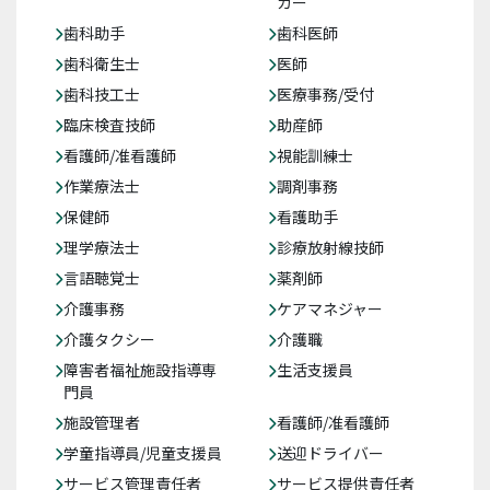
カー
歯科助手
歯科医師
歯科衛生士
医師
歯科技工士
医療事務/受付
臨床検査技師
助産師
看護師/准看護師
視能訓練士
作業療法士
調剤事務
保健師
看護助手
理学療法士
診療放射線技師
言語聴覚士
薬剤師
介護事務
ケアマネジャー
介護タクシー
介護職
障害者福祉施設指導専
生活支援員
門員
施設管理者
看護師/准看護師
学童指導員/児童支援員
送迎ドライバー
サービス管理責任者
サービス提供責任者