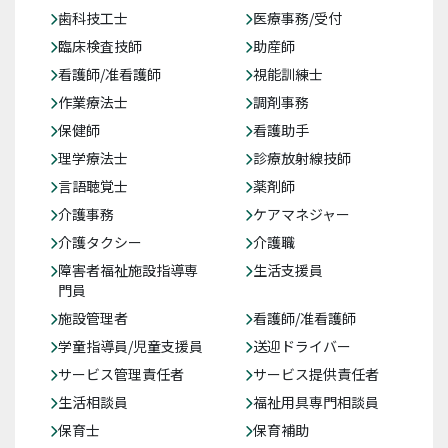
歯科技工士
医療事務/受付
臨床検査技師
助産師
看護師/准看護師
視能訓練士
作業療法士
調剤事務
保健師
看護助手
理学療法士
診療放射線技師
言語聴覚士
薬剤師
介護事務
ケアマネジャー
介護タクシー
介護職
障害者福祉施設指導専
生活支援員
門員
施設管理者
看護師/准看護師
学童指導員/児童支援員
送迎ドライバー
サービス管理責任者
サービス提供責任者
生活相談員
福祉用具専門相談員
保育士
保育補助