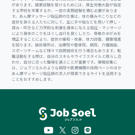
があります。国家試験を受けるためには、厚生労働大臣が指定
する学校を卒業するか、一定の実務経験を積む必要がありま
す。あん摩マッサージ指圧師の仕事は、体の痛みやこりなどの
症状を訴える人たちに対して、主に手や指などを用いて押し・
揉み・叩きなど力学的な刺激を身体に与える指圧・マッサージ
により身体のこりをほぐし血行を良くしたり、脊椎のゆがみを
矯正することにより、症状の緩和・改善、体力回復、健康増進
を図ります。施術場所は、治療院や整骨院、病院、介護施設、
スポーツチームなど様々で訪問施術を行う場合もあります。転
職活動をする際は、自分のスキルやライフスタイルと照らし合
わせ、自分に合った職場を選ぶことが重要です。情報収集に
は、ジョブソエルのような病院や医療機関の採用ページのほか
あん摩マッサージ指圧師の求人が検索できるサイトを活用する
ことをおすすめします。