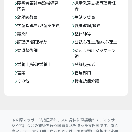
障害者福祉施設指導専
児童発達支援管理責任
門員
者
幼稚園教員
生活支援員
学童指導員/児童支援員
養護教諭/教員
鍼灸師
整体師等
調理師/調理補助
公認心理士/臨床心理士
柔道整復師
あんま指圧マッサージ
師
栄養士/管理栄養士
登録販売者
営業
管理部門
その他
特定技能介護
あん摩マッサージ指圧師は、人の身体に直接触れて、マッサー
ジや指圧などの施術を行う国家資格を持った専門家です。あん
摩マッサージ指圧師になるためには、国家試験に合格する必要