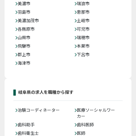
美濃市
瑞浪市
羽島市
恵那市
美濃加茂市
土岐市
各務原市
可児市
山県市
瑞穂市
飛騨市
本巣市
郡上市
下呂市
海津市
岐阜県の求人を職種から探す
治験コーディネーター
医療ソーシャルワー
カー
歯科助手
歯科医師
歯科衛生士
医師