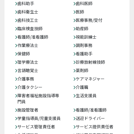
歯科助手
歯科医師
歯科衛生士
医師
歯科技工士
医療事務/受付
臨床検査技師
助産師
看護師/准看護師
視能訓練士
作業療法士
調剤事務
保健師
看護助手
理学療法士
診療放射線技師
言語聴覚士
薬剤師
介護事務
ケアマネジャー
介護タクシー
介護職
障害者福祉施設指導専
生活支援員
門員
施設管理者
看護師/准看護師
学童指導員/児童支援員
送迎ドライバー
サービス管理責任者
サービス提供責任者