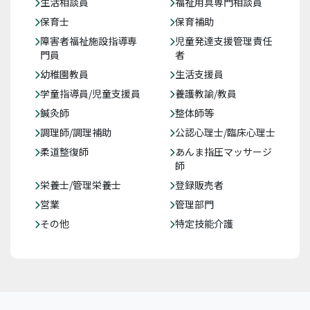
生活相談員
福祉用具専門相談員
保育士
保育補助
障害者福祉施設指導専
児童発達支援管理責任
門員
者
幼稚園教員
生活支援員
学童指導員/児童支援員
養護教諭/教員
鍼灸師
整体師等
調理師/調理補助
公認心理士/臨床心理士
柔道整復師
あんま指圧マッサージ
師
栄養士/管理栄養士
登録販売者
営業
管理部門
その他
特定技能介護