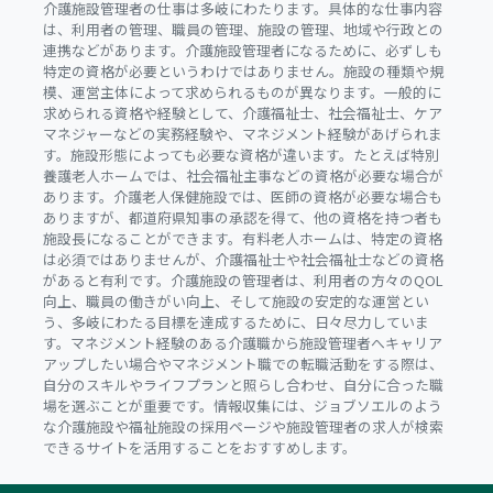
介護施設管理者の仕事は多岐にわたります。具体的な仕事内容
は、利用者の管理、職員の管理、施設の管理、地域や行政との
連携などがあります。介護施設管理者になるために、必ずしも
特定の資格が必要というわけではありません。施設の種類や規
模、運営主体によって求められるものが異なります。一般的に
求められる資格や経験として、介護福祉士、社会福祉士、ケア
マネジャーなどの実務経験や、マネジメント経験があげられま
す。施設形態によっても必要な資格が違います。たとえば特別
養護老人ホームでは、社会福祉主事などの資格が必要な場合が
あります。介護老人保健施設では、医師の資格が必要な場合も
ありますが、都道府県知事の承認を得て、他の資格を持つ者も
施設長になることができます。有料老人ホームは、特定の資格
は必須ではありませんが、介護福祉士や社会福祉士などの資格
があると有利です。介護施設の管理者は、利用者の方々のQOL
向上、職員の働きがい向上、そして施設の安定的な運営とい
う、多岐にわたる目標を達成するために、日々尽力していま
す。マネジメント経験のある介護職から施設管理者へキャリア
アップしたい場合やマネジメント職での転職活動をする際は、
自分のスキルやライフプランと照らし合わせ、自分に合った職
場を選ぶことが重要です。情報収集には、ジョブソエルのよう
な介護施設や福祉施設の採用ページや施設管理者の求人が検索
できるサイトを活用することをおすすめします。