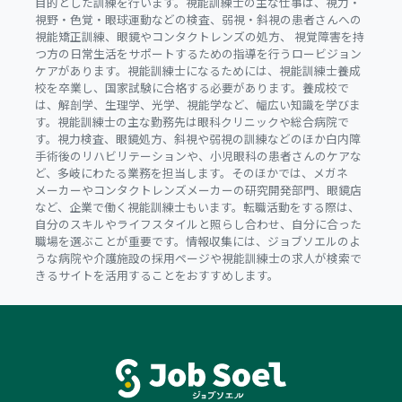
目的とした訓練を行います。視能訓練士の主な仕事は、視力・
視野・色覚・眼球運動などの検査、弱視・斜視の患者さんへの
視能矯正訓練、眼鏡やコンタクトレンズの処方、 視覚障害を持
つ方の日常生活をサポートするための指導を行うロービジョン
ケアがあります。視能訓練士になるためには、視能訓練士養成
校を卒業し、国家試験に合格する必要があります。養成校で
は、解剖学、生理学、光学、視能学など、幅広い知識を学びま
す。視能訓練士の主な勤務先は眼科クリニックや総合病院で
す。視力検査、眼鏡処方、斜視や弱視の訓練などのほか白内障
手術後のリハビリテーションや、小児眼科の患者さんのケアな
ど、多岐にわたる業務を担当します。そのほかでは、メガネ
メーカーやコンタクトレンズメーカーの研究開発部門、眼鏡店
など、企業で働く視能訓練士もいます。転職活動をする際は、
自分のスキルやライフスタイルと照らし合わせ、自分に合った
職場を選ぶことが重要です。情報収集には、ジョブソエルのよ
うな病院や介護施設の採用ページや視能訓練士の求人が検索で
きるサイトを活用することをおすすめします。