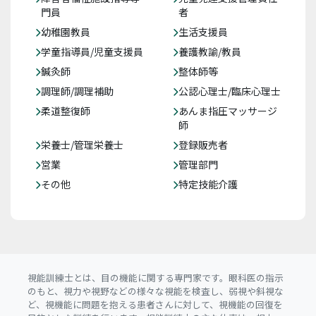
門員
者
幼稚園教員
生活支援員
学童指導員/児童支援員
養護教諭/教員
鍼灸師
整体師等
調理師/調理補助
公認心理士/臨床心理士
柔道整復師
あんま指圧マッサージ
師
栄養士/管理栄養士
登録販売者
営業
管理部門
その他
特定技能介護
視能訓練士とは、目の機能に関する専門家です。眼科医の指示
のもと、視力や視野などの様々な視能を検査し、弱視や斜視な
ど、視機能に問題を抱える患者さんに対して、視機能の回復を