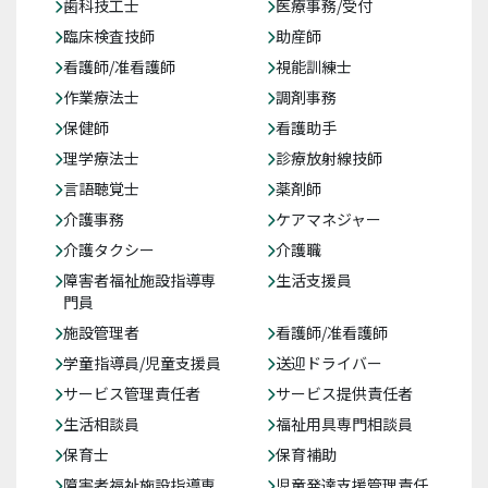
歯科技工士
医療事務/受付
臨床検査技師
助産師
看護師/准看護師
視能訓練士
作業療法士
調剤事務
保健師
看護助手
理学療法士
診療放射線技師
言語聴覚士
薬剤師
介護事務
ケアマネジャー
介護タクシー
介護職
障害者福祉施設指導専
生活支援員
門員
施設管理者
看護師/准看護師
学童指導員/児童支援員
送迎ドライバー
サービス管理責任者
サービス提供責任者
生活相談員
福祉用具専門相談員
保育士
保育補助
障害者福祉施設指導専
児童発達支援管理責任