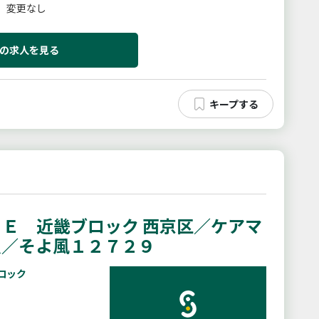
］変更なし
の求人を見る
Ｅ 近畿ブロック 西京区／ケアマ
員／そよ風１２７２９
ロック