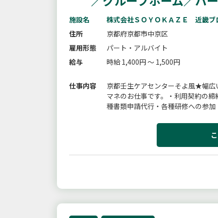
／グループホーム／パ
施設名
株式会社ＳＯＹＯＫＡＺＥ 近畿ブ
住所
京都府京都市中京区
雇用形態
パート・アルバイト
給与
時給 1,400円 ～ 1,500円
仕事内容
京都壬生ケアセンターそよ風★幅広
マネのお仕事です。・利用契約の締
種書類申請代行・各種研修への参加
範囲：会社の定める業務
こ