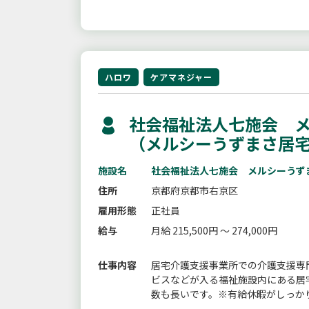
ハロワ
ケアマネジャー
社会福祉法人七施会 メ
（メルシーうずまさ居
施設名
社会福祉法人七施会 メルシーうず
住所
京都府京都市右京区
雇用形態
正社員
給与
月給 215,500円 ～ 274,000円
仕事内容
居宅介護支援事業所での介護支援専
ビスなどが入る福祉施設内にある居
数も長いです。※有給休暇がしっか
修、資格取得支援制度あり・テーマ別