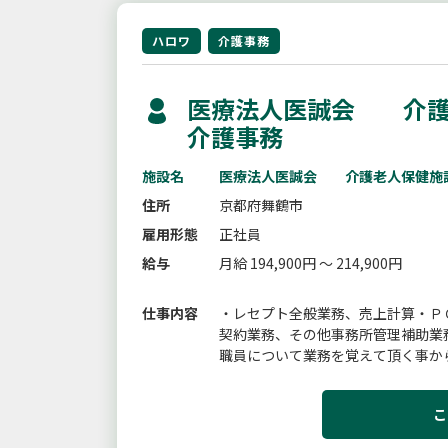
ハロワ
介護事務
医療法人医誠会 介護
介護事務
施設名
医療法人医誠会 介護老人保健施
住所
京都府舞鶴市
雇用形態
正社員
給与
月給 194,900円 ～ 214,900円
仕事内容
・レセプト全般業務、売上計算・Ｐ
契約業務、その他事務所管理補助業
職員について業務を覚えて頂く事か
の方でも安心して長く働ける環境です
こ