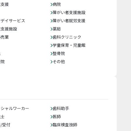
括支援
病院
障がい者支援施設
者デイサービス
障がい者就労支援
達支援施設
薬局
小売業
歯科クリニック
学童保育・児童館
託
整骨院
療院
その他
ーシャルワーカー
歯科助手
生士
医師
/受付
臨床検査技師