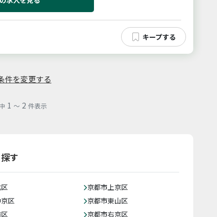
条件を変更する
1
2
中
～
件表示
ら探す
北区
京都市上京区
中京区
京都市東山区
南区
京都市右京区