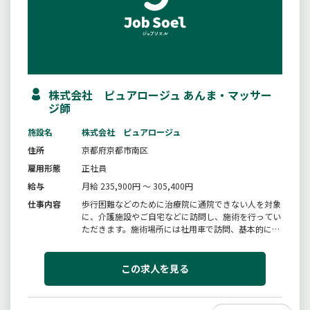
株式会社 ピュアロージュ あんま・マッサー
ジ師
施設名
株式会社 ピュアロージュ
住所
京都府京都市南区
雇用形態
正社員
給与
月給 235,900円 ～ 305,400円
仕事内容
歩行困難などのために治療院に通院できない人を対象
に、介護施設やご自宅などに訪問し、施術を行ってい
ただきます。施術場所には社用車で訪問、基本的に直
行直帰となります。【変更範囲：変更なし】
この求人を見る