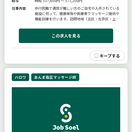
給与
時給 537,600円 ～ 571,200円
仕事内容
歩行困難で通院が難しい方のご自宅や入所されている
施設に伺って、健康保険や医療券でマッサージ施術や
機能訓練を行います。訪問地域（北区・左京区・上京
区を中心に市内一円の各区です）※直行直帰可能※未
経験の方も歓迎で、技術指導、業務等のサポートも致
します。※雇用期間の定めなし従事すべき業務の変更
この求人を見る
なし就業場所の変更なし
ハロワ
あんま指圧マッサージ師