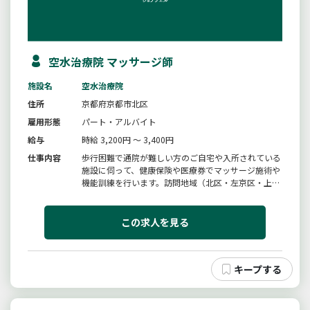
空水治療院 マッサージ師
施設名
空水治療院
住所
京都府京都市北区
雇用形態
パート・アルバイト
給与
時給 3,200円 ～ 3,400円
仕事内容
歩行困難で通院が難しい方のご自宅や入所されている
施設に伺って、健康保険や医療券でマッサージ施術や
機能訓練を行います。訪問地域（北区・左京区・上京
区を中心に市内一円の各区です）※直行直帰可能※未
経験の方も歓迎で、技術指導、業務等のサポートも致
します。※雇用期間の定めなし従事すべき業務の変更
この求人を見る
なし就業場所の変更なし