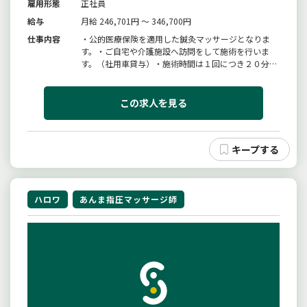
雇用形態
正社員
給与
月給 246,701円 ～ 346,700円
仕事内容
・公的医療保険を適用した鍼灸マッサージとなりま
す。・ご自宅や介護施設へ訪問をして施術を行いま
す。（社用車貸与）・施術時間は１回につき２０分、
施術者１日１０名前後施術。・入社後に初任者研修実
施、基礎知識を学ぶ事ができます。・難病や慢性疾患
の利用者様が多く、急性期疾患の利用者様は少ないで
この求人を見る
す。・ブランクがある、未経験者...
ハロワ
あんま指圧マッサージ師