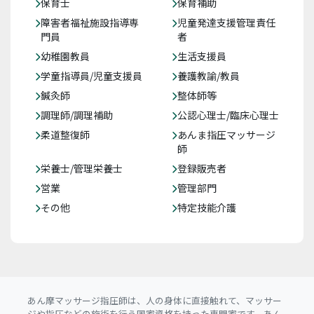
保育士
保育補助
障害者福祉施設指導専
児童発達支援管理責任
門員
者
幼稚園教員
生活支援員
学童指導員/児童支援員
養護教諭/教員
鍼灸師
整体師等
調理師/調理補助
公認心理士/臨床心理士
柔道整復師
あんま指圧マッサージ
師
栄養士/管理栄養士
登録販売者
営業
管理部門
その他
特定技能介護
あん摩マッサージ指圧師は、人の身体に直接触れて、マッサー
ジや指圧などの施術を行う国家資格を持った専門家です。あん