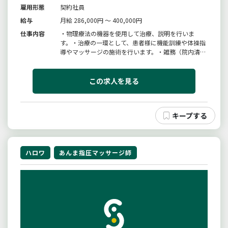
雇用形態
契約社員
給与
月給 286,000円 ～ 400,000円
仕事内容
・物理療法の機器を使用して治療、説明を行いま
す。・治療の一環として、患者様に機能訓練や体操指
導やマッサージの施術を行います。・雑務（院内清掃
等）業務内容の変更の範囲：なし就業場所変更：なし
この求人を見る
ハロワ
あんま指圧マッサージ師