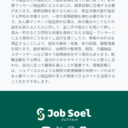
摩マッサージ指圧師になるためには、国家試験に合格する必要
があります。国家試験を受けるためには、厚生労働大臣が指定
する学校を卒業するか、一定の実務経験を積む必要がありま
す。あん摩マッサージ指圧師の仕事は、体の痛みやこりなどの
症状を訴える人たちに対して、主に手や指などを用いて押し・
揉み・叩きなど力学的な刺激を身体に与える指圧・マッサージ
により身体のこりをほぐし血行を良くしたり、脊椎のゆがみを
矯正することにより、症状の緩和・改善、体力回復、健康増進
を図ります。施術場所は、治療院や整骨院、病院、介護施設、
スポーツチームなど様々で訪問施術を行う場合もあります。転
職活動をする際は、自分のスキルやライフスタイルと照らし合
わせ、自分に合った職場を選ぶことが重要です。情報収集に
は、ジョブソエルのような病院や医療機関の採用ページのほか
あん摩マッサージ指圧師の求人が検索できるサイトを活用する
ことをおすすめします。