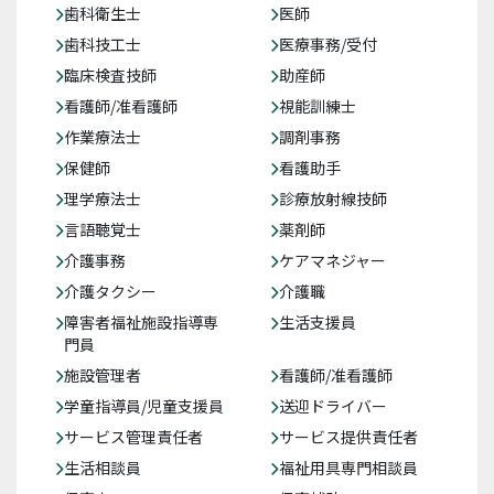
歯科衛生士
医師
歯科技工士
医療事務/受付
臨床検査技師
助産師
看護師/准看護師
視能訓練士
作業療法士
調剤事務
保健師
看護助手
理学療法士
診療放射線技師
言語聴覚士
薬剤師
介護事務
ケアマネジャー
介護タクシー
介護職
障害者福祉施設指導専
生活支援員
門員
施設管理者
看護師/准看護師
学童指導員/児童支援員
送迎ドライバー
サービス管理責任者
サービス提供責任者
生活相談員
福祉用具専門相談員