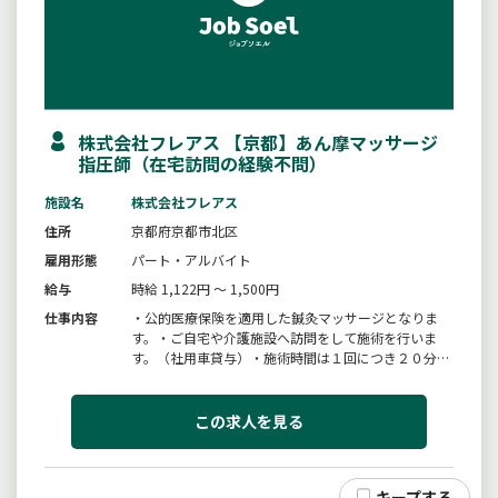
株式会社フレアス 【京都】あん摩マッサージ
指圧師（在宅訪問の経験不問）
施設名
株式会社フレアス
住所
京都府京都市北区
雇用形態
パート・アルバイト
給与
時給 1,122円 ～ 1,500円
仕事内容
・公的医療保険を適用した鍼灸マッサージとなりま
す。・ご自宅や介護施設へ訪問をして施術を行いま
す。（社用車貸与）・施術時間は１回につき２０分、
施術者１日１０名前後施術して頂きます。・入社後に
初任者研修実施、基礎知識を学ぶ事ができます。・難
病や慢性疾患の利用者様が多く、急性期疾患の利用者
この求人を見る
様は少ないです。・ブランクがあ...