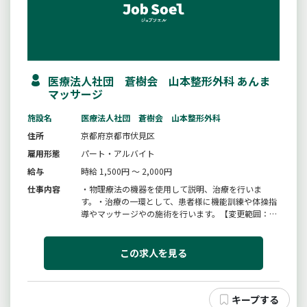
医療法人社団 蒼樹会 山本整形外科 あんま
マッサージ
施設名
医療法人社団 蒼樹会 山本整形外科
住所
京都府京都市伏見区
雇用形態
パート・アルバイト
給与
時給 1,500円 ～ 2,000円
仕事内容
・物理療法の機器を使用して説明、治療を行いま
す。・治療の一環として、患者様に機能訓練や体操指
導やマッサージやの施術を行います。【変更範囲：変
更なし】
この求人を見る