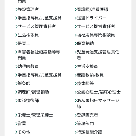
門員
施設管理者
看護師/准看護師
学童指導員/児童支援員
送迎ドライバー
サービス管理責任者
サービス提供責任者
生活相談員
福祉用具専門相談員
保育士
保育補助
障害者福祉施設指導専
児童発達支援管理責任
門員
者
幼稚園教員
生活支援員
学童指導員/児童支援員
養護教諭/教員
鍼灸師
整体師等
調理師/調理補助
公認心理士/臨床心理士
柔道整復師
あんま指圧マッサージ
師
栄養士/管理栄養士
登録販売者
営業
管理部門
その他
特定技能介護