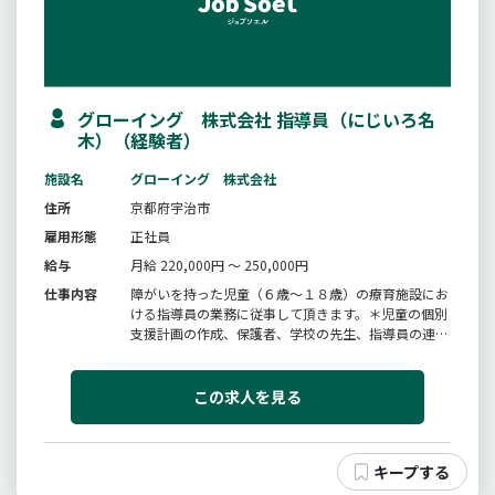
グローイング 株式会社 指導員（にじいろ名
木）（経験者）
施設名
グローイング 株式会社
住所
京都府宇治市
雇用形態
正社員
給与
月給 220,000円 ～ 250,000円
仕事内容
障がいを持った児童（６歳〜１８歳）の療育施設にお
ける指導員の業務に従事して頂きます。＊児童の個別
支援計画の作成、保護者、学校の先生、指導員の連携
が主な業務です。＊送迎を伴う運転業務あり（８人乗
りワゴン車）※この求人を見て頂いたのも何かの縁で
す。ぜひ一度お気軽にお問い合わせ下さい。変更範
この求人を見る
囲：変更なし