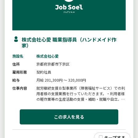
株式会社心愛 職業指導員（ハンドメイド作
家）
施設名
株式会社心愛
住所
京都府京都市下京区
雇用形態
契約社員
給与
月給 201,300円 ～ 320,000円
仕事内容
就労継続支援Ｂ型事業所（障害福祉サービス）での利
用者様の支援業務を行っていただきます。・利用者様
の軽作業等の生産活動の支援・補助・就職や自立、そ
の他利用者様に必要な訓練等の支援・補助・その他、
事業所内の整備清掃、食器洗い、事務補助等、運営に
関する付随業務＊デザイン企画・ＳＮＳ発信やネット
この求人を見る
販売に興味がある方歓迎＊手...