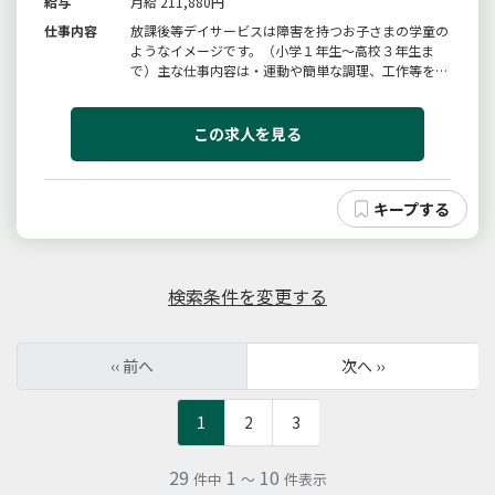
給与
月給 211,880円
仕事内容
放課後等デイサービスは障害を持つお子さまの学童の
ようなイメージです。（小学１年生〜高校３年生ま
で）主な仕事内容は・運動や簡単な調理、工作等をし
ながら楽しく過ごすサポート・近くの公園までの引
率、公園での活動のサポートなどあなたのお持ちの資
格・子育て経験等をぜひここで生かしてください！一
この求人を見る
人一人に頼れる先輩がマンツーマ...
検索条件を変更する
‹‹ 前へ
次へ ››
1
2
3
29
1
10
件中
～
件表示