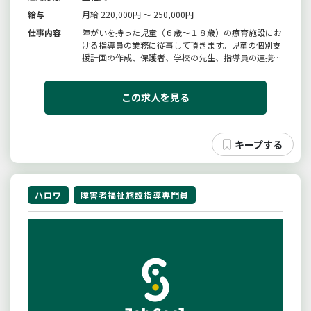
給与
月給 220,000円 ～ 250,000円
仕事内容
障がいを持った児童（６歳〜１８歳）の療育施設にお
ける指導員の業務に従事して頂きます。児童の個別支
援計画の作成、保護者、学校の先生、指導員の連携が
主な業務です。送迎を伴う運転業務あり（８人乗りワ
ゴン車）※この求人票を見て頂いたのも何かの縁で
す。一度お気軽にお問い合わせください。変更範囲：
この求人を見る
変更なし
ハロワ
障害者福祉施設指導専門員