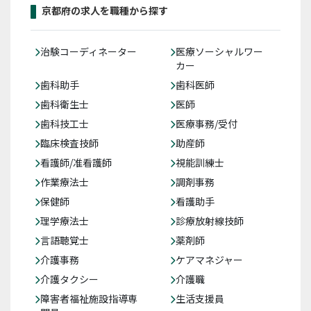
京都府の求人を職種から探す
治験コーディネーター
医療ソーシャルワー
カー
歯科助手
歯科医師
歯科衛生士
医師
歯科技工士
医療事務/受付
臨床検査技師
助産師
看護師/准看護師
視能訓練士
作業療法士
調剤事務
保健師
看護助手
理学療法士
診療放射線技師
言語聴覚士
薬剤師
介護事務
ケアマネジャー
介護タクシー
介護職
障害者福祉施設指導専
生活支援員