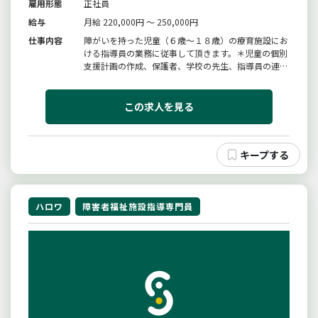
雇用形態
正社員
給与
月給 220,000円 ～ 250,000円
仕事内容
障がいを持った児童（６歳〜１８歳）の療育施設にお
ける指導員の業務に従事して頂きます。＊児童の個別
支援計画の作成、保護者、学校の先生、指導員の連携
が主な業務です。＊送迎を伴う運転業務あり（８人乗
りワゴン車）※この求人を見て頂いたのも何かの縁で
す。ぜひ一度お気軽にお問い合わせ下さい。変更範
この求人を見る
囲：変更なし
ハロワ
障害者福祉施設指導専門員