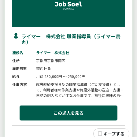
ライマー 株式会社 職業指導員（ライマー烏
丸）
施設名
ライマー 株式会社
住所
京都府京都市南区
雇用形態
契約社員
給与
月給 230,000円 ～ 250,000円
仕事内容
就労継続支援Ｂ型の職業指導員（生活支援員）とし
て、利用者様の作業支援や施設外活動の送迎・支援・
日誌の記入などが主なお仕事です。福祉に興味のある
方大歓迎です。この求人を見ていただいたのも何かの
縁ですね。是非一度お気軽にお問い合わせください。
＊仕事内容の変更範囲：変更なし
この求人を見る