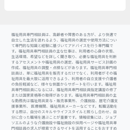
福祉用具専門相談員は、高齢者や障害のある方が、より快適で
自立した生活を送れるよう、福祉用具の選定や使用方法につい
て専門的な知識と経験に基づいてアドバイスを行う専門職で
す。福祉用具専門相談員の主な仕事は、利用者の心身の状態、
生活環境、希望などを詳しく聞き取り、必要な福祉用具を判断
するアセスメントや福祉用具の選定、福祉用具サービス計画の
作成、福祉用具の調整・点検などがあります。福祉用具専門相
談員は、単に福祉用具を販売するだけでなく、利用者がその福
祉用具を最大限に活用できるよう、利用者の自立支援や介護者
の負担軽減など、様々な側面からサポートを行います。福祉用
具専門相談員になるには、福祉用具専門相談員指定講習の修了
または国家資格等の取得があります。福祉用具専門相談員の主
な勤務先は福祉用具貸与・販売事業所、 介護施設、居宅介護支
援事業所、 医療機関、福祉用具メーカーなどです。転職活動を
する際は、自分のスキルやライフスタイルと照らし合わせ、自
分に合った職場を選ぶことが重要です。情報収集には、ジョブ
ソエルのような介護施設や福祉施設の採用ページや福祉用具専
門相談員の求人が検索できるサイトを活用することをおすすめ