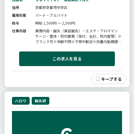
住所
京都府京都市中京区
雇用形態
パート・アルバイト
給与
時給 1,500円 ～ 2,500円
仕事内容
業務内容・鍼灸（美容鍼灸）・エステ・アロママッ
サージ・整体・院内業務（受付、会計、院内管理）※
ブランク可※年齢不問※子育中歓迎※扶養内勤務調整
可変更範囲：変更無し
この求人を見る
ハロワ
鍼灸師