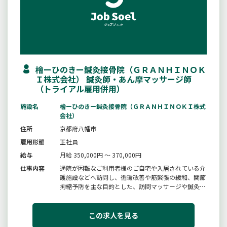
檜ーひのきー鍼灸接骨院（ＧＲＡＮＨＩＮＯＫ
Ｉ株式会社） 鍼灸師・あん摩マッサージ師
（トライアル雇用併用）
施設名
檜ーひのきー鍼灸接骨院（ＧＲＡＮＨＩＮＯＫＩ株式
会社）
住所
京都府八幡市
雇用形態
正社員
給与
月給 350,000円 ～ 370,000円
仕事内容
通院が困難なご利用者様のご自宅や入居されている介
護施設などへ訪問し、循環改善や筋緊張の緩和、関節
拘縮予防を主な目的とした、訪問マッサージや鍼灸・
機能訓練を（医療保険適用）を行います。■施術・機
能訓練■パソコン入力、書類作成■カンファレンス、
サービス担当者会議参加■その他庶務軽作業など変更
この求人を見る
範囲：変更なし