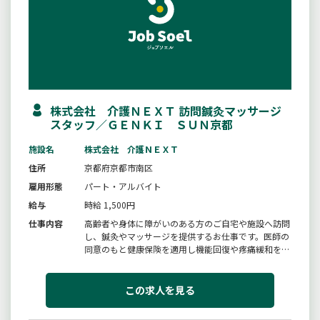
株式会社 介護ＮＥＸＴ 訪問鍼灸マッサージ
スタッフ／ＧＥＮＫＩ ＳＵＮ京都
施設名
株式会社 介護ＮＥＸＴ
住所
京都府京都市南区
雇用形態
パート・アルバイト
給与
時給 1,500円
仕事内容
高齢者や身体に障がいのある方のご自宅や施設へ訪問
し、鍼灸やマッサージを提供するお仕事です。医師の
同意のもと健康保険を適用し機能回復や疼痛緩和を目
的とした施術を行います。歩行困難な方や外出が難し
い方へ寄り添いながら生活の質向上をサポートしま
す。施術だけでなく報告書作成や簡単な事務業務も行
この求人を見る
いますが、研修制度も充実して...