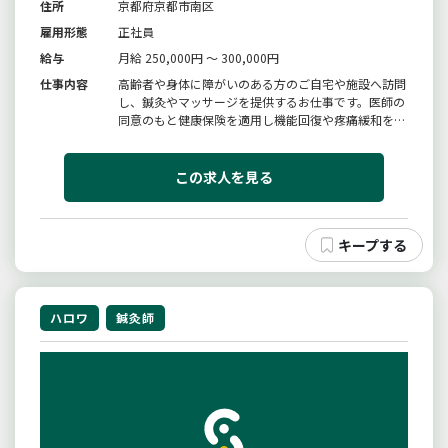
住所
京都府京都市南区
雇用形態
正社員
給与
月給 250,000円 ～ 300,000円
仕事内容
高齢者や身体に障がいのある方のご自宅や施設へ訪問
し、鍼灸やマッサージを提供するお仕事です。医師の
同意のもと健康保険を適用し機能回復や疼痛緩和を目
的とした施術を行います。歩行困難な方や外出が難し
い方へ寄り添いながら生活の質向上をサポートしま
す。施術だけでなく報告書作成や簡単な事務業務も行
この求人を見る
いますが、研修制度も充実して...
ハロワ
鍼灸師