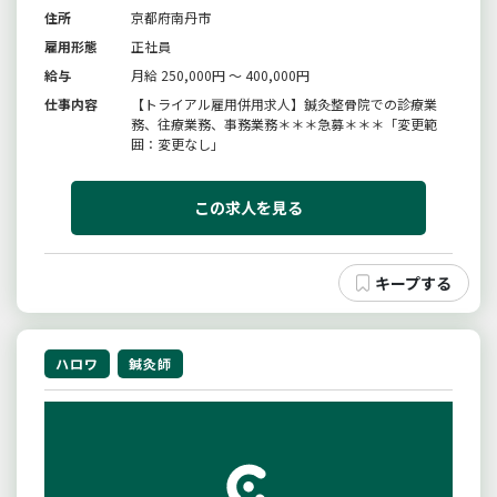
住所
京都府南丹市
雇用形態
正社員
給与
月給 250,000円 ～ 400,000円
仕事内容
【トライアル雇用併用求人】鍼灸整骨院での診療業
務、往療業務、事務業務＊＊＊急募＊＊＊「変更範
囲：変更なし」
この求人を見る
ハロワ
鍼灸師