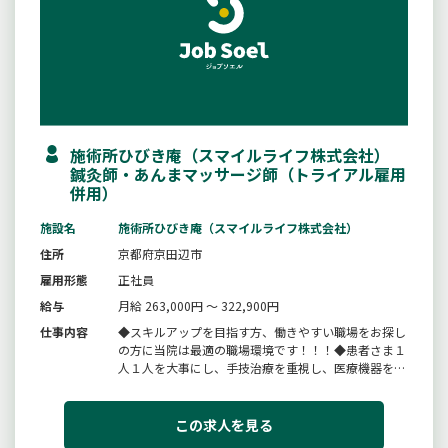
施術所ひびき庵（スマイルライフ株式会社）
鍼灸師・あんまマッサージ師（トライアル雇用
併用）
施設名
施術所ひびき庵（スマイルライフ株式会社）
住所
京都府京田辺市
雇用形態
正社員
給与
月給 263,000円 ～ 322,900円
仕事内容
◆スキルアップを目指す方、働きやすい職場をお探し
の方に当院は最適の職場環境です！！！◆患者さま１
人１人を大事にし、手技治療を重視し、医療機器を用
いて治療を行っております。＊鍼灸治療、外傷治療、
手技治療、マッサージ、骨盤矯正、美容など多くの技
術と経験が学べます。・施術・受付・レセプト処理・
この求人を見る
清掃など変更範囲：変更なし