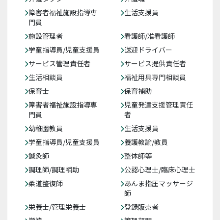
障害者福祉施設指導専
生活支援員
門員
施設管理者
看護師/准看護師
学童指導員/児童支援員
送迎ドライバー
サービス管理責任者
サービス提供責任者
生活相談員
福祉用具専門相談員
保育士
保育補助
障害者福祉施設指導専
児童発達支援管理責任
門員
者
幼稚園教員
生活支援員
学童指導員/児童支援員
養護教諭/教員
鍼灸師
整体師等
調理師/調理補助
公認心理士/臨床心理士
柔道整復師
あんま指圧マッサージ
師
栄養士/管理栄養士
登録販売者