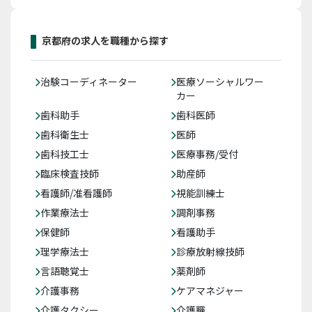
京都府の求人を職種から探す
治験コーディネーター
医療ソーシャルワー
カー
歯科助手
歯科医師
歯科衛生士
医師
歯科技工士
医療事務/受付
臨床検査技師
助産師
看護師/准看護師
視能訓練士
作業療法士
調剤事務
保健師
看護助手
理学療法士
診療放射線技師
言語聴覚士
薬剤師
介護事務
ケアマネジャー
介護タクシー
介護職