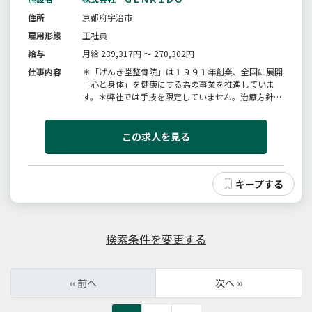
住所
京都府宇治市
雇用形態
正社員
給与
月給 239,317円 ～ 270,302円
仕事内容
＊「げんき堂整骨院」は１９９１年創業、全国に展開
「心と身体」を健康にする為の事業を推進していま
す。＊弊社では手技を限定していません。治療方針に
そっていれば、これまでの経験を無駄にせずに、患者
様にあわせたオーダーメイドの施術を行なっていただ
けます。更に研修で新たな技術を身につけて提供でき
この求人を見る
る治療の幅を広げていただけま...
検索条件を変更する
‹‹ 前へ
次へ ››