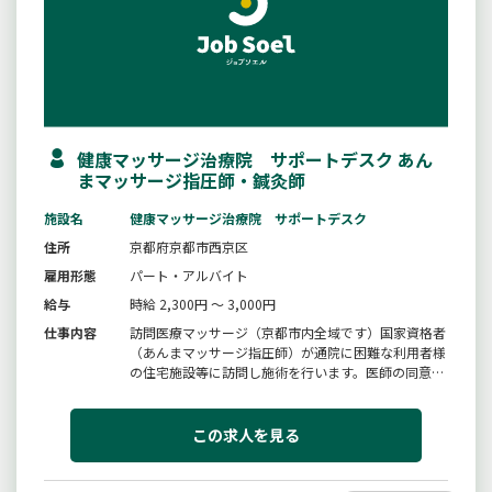
健康マッサージ治療院 サポートデスク あん
まマッサージ指圧師・鍼灸師
施設名
健康マッサージ治療院 サポートデスク
住所
京都府京都市西京区
雇用形態
パート・アルバイト
給与
時給 2,300円 ～ 3,000円
仕事内容
訪問医療マッサージ（京都市内全域です）国家資格者
（あんまマッサージ指圧師）が通院に困難な利用者様
の住宅施設等に訪問し施術を行います。医師の同意に
基づき医療保険制度が利用出来ます。自宅で療養され
ている方、寝たきりの方、車椅子の方、歩行困難な
方、どなたでも受けられます。※送迎及び訪問先間の
この求人を見る
移動には運転手が同行します（...