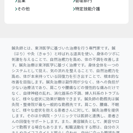
営業
管理部門
その他
特定技能介護
鍼灸師とは、東洋医学に基づいた治療を行う専門家です。鍼
（はり）や灸（きゅう）と呼ばれる道具を使い、身体のツボに
刺激を与えることで、自然治癒力を高め、体の不調を改善しま
す。鍼灸治療は東洋医学に基づく治療です。身体全体を一つの
システムとして捉え、気の流れを整えることで、自然治癒力を
高め、体が本来持っている回復力を引き出すことで、根本的な
改善を目指します。鍼灸治療は副作用が少なく、体への負担が
少ない治療法であり、肩こりや腰痛などの慢性的な痛みだけで
なく、自律神経の乱れ、消化器系の不調、婦人科系のトラブル
など、様々な症状に効果が期待できます。鍼灸師の勤務先は鍼
灸院・整骨院が最も一般的な勤務先です。肩こり、腰痛、不眠
など、様々な症状を抱える患者さんに対して、鍼灸治療を提供
します。そのほか病院・クリニックでは医師と連携し、患者さ
んの回復をサポートします。また、美容鍼灸として、美容サロ
ンで勤務する場合もあります。転職活動をする際は、自分のス
キルやライフスタイルと照らし合わせ、自分に合った職場を選