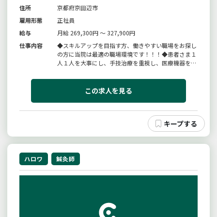
住所
京都府京田辺市
雇用形態
正社員
給与
月給 269,300円 ～ 327,900円
仕事内容
◆スキルアップを目指す方、働きやすい職場をお探し
の方に当院は最適の職場環境です！！！◆患者さま１
人１人を大事にし、手技治療を重視し、医療機器を用
いて治療を行っております。＊外傷治療、手技治療、
マッサージ、骨盤矯正、美容など多くの技術と経験が
学べます。・施術・受付・レセプト処理・清掃など変
この求人を見る
更範囲：変更なし
ハロワ
鍼灸師