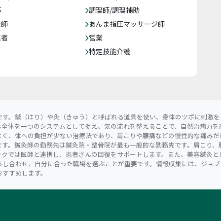
等
調理師/調理補助
復師
あんま指圧マッサージ師
売者
営業
特定技能介護
です。鍼（はり）や灸（きゅう）と呼ばれる道具を使い、身体のツボに刺激を
体全体を一つのシステムとして捉え、気の流れを整えることで、自然治癒力を
なく、体への負担が少ない治療法であり、肩こりや腰痛などの慢性的な痛みだ
ます。鍼灸師の勤務先は鍼灸院・整骨院が最も一般的な勤務先です。肩こり、
ックでは医師と連携し、患者さんの回復をサポートします。また、美容鍼灸と
らし合わせ、自分に合った職場を選ぶことが重要です。情報収集には、ジョブ
おすすめします。