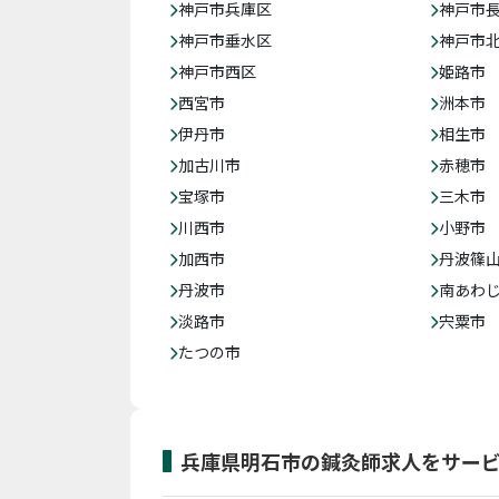
神戸市兵庫区
神戸市
神戸市垂水区
神戸市
神戸市西区
姫路市
西宮市
洲本市
伊丹市
相生市
加古川市
赤穂市
宝塚市
三木市
川西市
小野市
加西市
丹波篠
丹波市
南あわ
淡路市
宍粟市
たつの市
兵庫県明石市の鍼灸師求人をサー