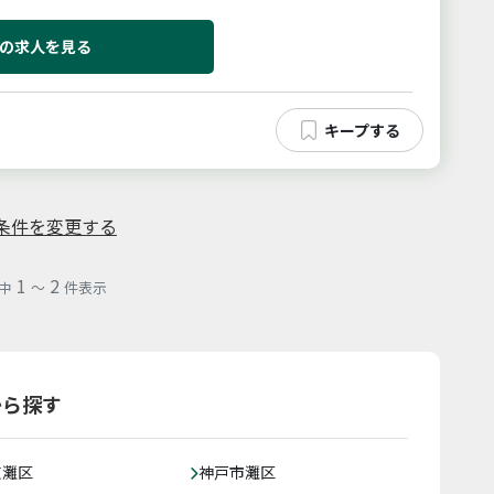
０までの営業なので、し...
の求人を見る
条件を変更する
1
2
中
～
件表示
から探す
東灘区
神戸市灘区