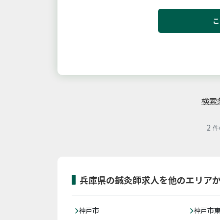
定休日。また、水曜と土曜は１３：０
こ
検索
2
件
兵庫県の鍼灸師求人を他のエリア
神戸市
神戸市