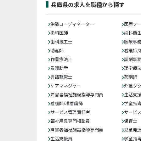
兵庫県の求人を職種から探す
治験コーディネーター
医療ソ
歯科医師
歯科衛
歯科技工士
医療事務
助産師
看護師/
作業療法士
調剤事
看護助手
理学療
言語聴覚士
薬剤師
ケアマネジャー
介護タ
障害者福祉施設指導専門員
生活支
看護師/准看護師
学童指導
サービス管理責任者
サービ
福祉用具専門相談員
保育士
障害者福祉施設指導専門員
児童発
生活支援員
学童指導