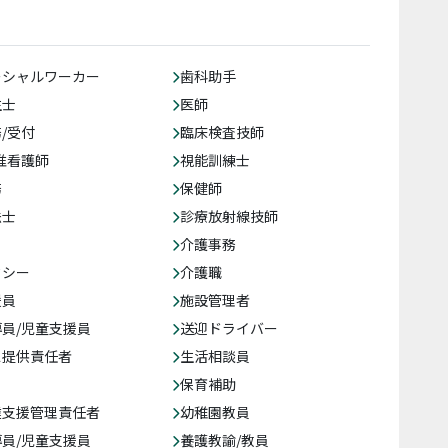
ーシャルワーカー
歯科助手
生士
医師
/受付
臨床検査技師
准看護師
視能訓練士
務
保健師
法士
診療放射線技師
介護事務
クシー
介護職
援員
施設管理者
員/児童支援員
送迎ドライバー
ス提供責任者
生活相談員
保育補助
達支援管理責任者
幼稚園教員
員/児童支援員
養護教諭/教員