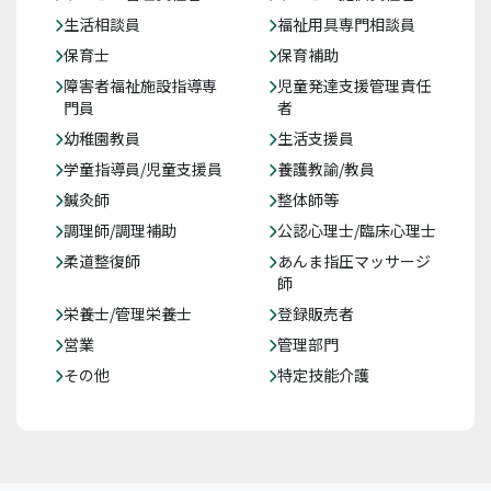
生活相談員
福祉用具専門相談員
保育士
保育補助
障害者福祉施設指導専
児童発達支援管理責任
門員
者
幼稚園教員
生活支援員
学童指導員/児童支援員
養護教諭/教員
鍼灸師
整体師等
調理師/調理補助
公認心理士/臨床心理士
柔道整復師
あんま指圧マッサージ
師
栄養士/管理栄養士
登録販売者
営業
管理部門
その他
特定技能介護