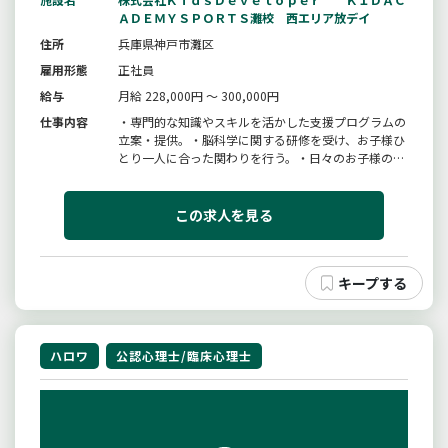
ＡＤＥＭＹＳＰＯＲＴＳ灘校 西エリア放デイ
住所
兵庫県神戸市灘区
雇用形態
正社員
給与
月給 228,000円 ～ 300,000円
仕事内容
・専門的な知識やスキルを活かした支援プログラムの
立案・提供。・脳科学に関する研修を受け、お子様ひ
とり一人に合った関わりを行う。・日々のお子様の成
長を見ながらチームでカリキュラムを組む。・保護者
やお子様が通う園との連携を行う。・ご家庭での関わ
りについて保護者にアドバイスをする。・日報の作
この求人を見る
成・環境の整備（清掃・消毒な...
ハロワ
公認心理士/臨床心理士