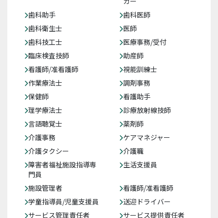
カー
歯科助手
歯科医師
歯科衛生士
医師
歯科技工士
医療事務/受付
臨床検査技師
助産師
看護師/准看護師
視能訓練士
作業療法士
調剤事務
保健師
看護助手
理学療法士
診療放射線技師
言語聴覚士
薬剤師
介護事務
ケアマネジャー
介護タクシー
介護職
障害者福祉施設指導専
生活支援員
門員
施設管理者
看護師/准看護師
学童指導員/児童支援員
送迎ドライバー
サービス管理責任者
サービス提供責任者