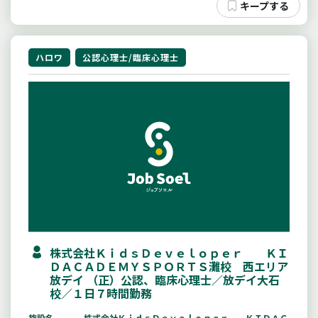
ハロワ
公認心理士/臨床心理士
株式会社ＫｉｄｓＤｅｖｅｌｏｐｅｒ ＫＩ
ＤＡＣＡＤＥＭＹＳＰＯＲＴＳ灘校 西エリア
放デイ （正）公認、臨床心理士／放デイ大石
校／１日７時間勤務
施設名
株式会社ＫｉｄｓＤｅｖｅｌｏｐｅｒ ＫＩＤＡＣ