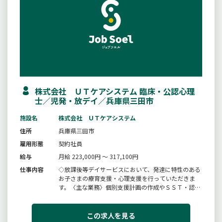
株式会社 ＵＴケアシステム 臨床・公認心理
士／児発・放デイ／兵庫県三田市
施設名
株式会社 ＵＴケアシステム
住所
兵庫県三田市
雇用形態
契約社員
給与
月給 223,000円 ～ 317,100円
仕事内容
◇放課後等デイサービスにおいて、発達に特性のある
お子さまの療育支援・心理支援を行っていただきま
す。〈主な業務〉個別支援計画の作成やＳＳＴ・認知
行動療法などの個別支援を実施し、小集団でのプログ
ラム運営も担当します。保護者への相談助言や学校・
医療機関との連携、支援記録作成も行います。スタッ
この求人を見る