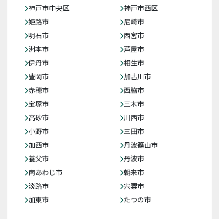
神戸市中央区
神戸市西区
姫路市
尼崎市
明石市
西宮市
洲本市
芦屋市
伊丹市
相生市
豊岡市
加古川市
赤穂市
西脇市
宝塚市
三木市
高砂市
川西市
小野市
三田市
加西市
丹波篠山市
養父市
丹波市
南あわじ市
朝来市
淡路市
宍粟市
加東市
たつの市