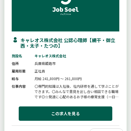
キャレオス株式会社 公認心理師【網干・御立
西・太子・たつの】
施設名
キャレオス株式会社
住所
兵庫県姫路市
雇用形態
正社員
給与
月給 241,800円 ～ 261,800円
仕事内容
〇専門的知識は入社後、社内研修を通して学ぶことが
できます。〇みんなで意見を出し合い相談できる職場
です◎☆発達に心配のあるお子様の療育支援（一日定
員１０名まで）・学校の授業終了後、児童支援員とし
て運動や遊び、勉強などを一緒にし、活動支援や療育
指導、発達段階に応じて訓練や創作活動を行いま
この求人を見る
す。・お子様の個性に応じてさま...