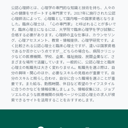
公認心理師とは、心理学の専門的な知識と技術を持ち、人々の
心の健康をサポートする専門家です。2017年に施行された公認
心理師法によって、心理職として国内唯一の国家資格となりま
した。臨床心理士は、「心の専門家」 と呼ばれることが多いで
す。臨床心理士になるには、大学院で臨床心理学を学び試験に
合格する必要があります。心理師の主な仕事は、カウンセリン
グ、心理アセスメント、教育・情報提供、心理学研究です。よ
く比較される公認心理士と臨床心理士ですが、違いは国家資格
であるか否かという点ですが＿どちらの場合も、病院クリニッ
クなどの医療機関、学校、企業、福祉施設、民間企業など、さ
まざまな場所で活躍しています。一般的に、公認心理士と臨床
心理士の転職先は大きく変わりません。転職先を選ぶ際は、自
分の興味・関心のほか、必要なスキルの見極めが重要です。自
分のスキルと照らし合わせ、自分に合った職場を選ぶことが重
要です。また給与、勤務時間、休日など希望のライフスタイル
に合うのかなどを情報収集しましょう。情報収集には、ジョブ
ソエルのような医療機関の採用ページや公認心理士の求人が検
索できるサイトを活用することをおすすめします。