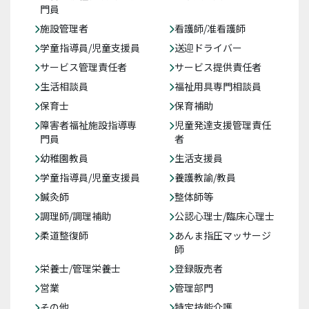
門員
施設管理者
看護師/准看護師
学童指導員/児童支援員
送迎ドライバー
サービス管理責任者
サービス提供責任者
生活相談員
福祉用具専門相談員
保育士
保育補助
障害者福祉施設指導専
児童発達支援管理責任
門員
者
幼稚園教員
生活支援員
学童指導員/児童支援員
養護教諭/教員
鍼灸師
整体師等
調理師/調理補助
公認心理士/臨床心理士
柔道整復師
あんま指圧マッサージ
師
栄養士/管理栄養士
登録販売者
営業
管理部門
その他
特定技能介護