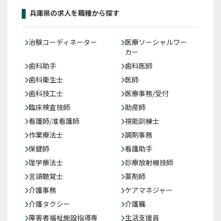
兵庫県の求人を職種から探す
治験コーディネーター
医療ソーシャルワー
カー
歯科助手
歯科医師
歯科衛生士
医師
歯科技工士
医療事務/受付
臨床検査技師
助産師
看護師/准看護師
視能訓練士
作業療法士
調剤事務
保健師
看護助手
理学療法士
診療放射線技師
言語聴覚士
薬剤師
介護事務
ケアマネジャー
介護タクシー
介護職
障害者福祉施設指導専
生活支援員