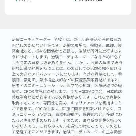
治験コーディネーター（CRC）は、新しい医薬品や医療機器の
開発に欠かせない存在です。治験の現場で、被験者、医師、製
薬会社など、様々な関係者と連携し、治験が円滑に進行するよ
うにサポートします。治験コーディネーターになるために必ず
しも特定の資格は必要ありません。しかし、医療の現場で専門
的な知識や経験を持つことは、CRCとしての活躍の幅を広げる
上で大きなアドバンテージになります。有効な資格として、看
護師、薬剤師、臨床検査技師などの医療系国家資格があると、
患者とのコミュニケーション、医学的な知識、医療現場での経
験が、CRCの業務に直結します。また日本SMO協会、日本臨床
薬理学会などが認定するCRC資格があります。これらの資格を
取得することで、専門性を高め、キャリアアップを目指すこと
ができます。CRCの仕事は、医療に関する知識だけでなく、コ
ミュニケーション能力、事務処理能力、倫理観など、多岐にわ
たるスキルが求められます。そのため、医療系の資格を持って
いない人でも、これらのスキルを身につけることで、CRCとし
て活躍することができます。治験コーディネーターの主な勤務