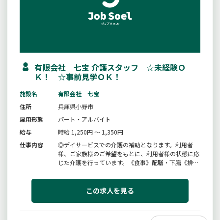
有限会社 七宝 介護スタッフ ☆未経験Ｏ
Ｋ！ ☆事前見学ＯＫ！
施設名
有限会社 七宝
住所
兵庫県小野市
雇用形態
パート・アルバイト
給与
時給 1,250円 ～ 1,350円
仕事内容
◎デイサービスでの介護の補助となります。利用者
様、ご家族様のご希望をもとに、利用者様の状態に応
じた介護を行っています。《食事》配膳・下膳《排
泄》トイレまでの付添、立ち座りの補助（力添え）
《入浴》見守り、背中を洗う手伝い、浴槽に入る時の
力添え。《送迎》小野市内。軽自動車・アクア・シエ
この求人を見る
ンタを使用。※送迎については相談...