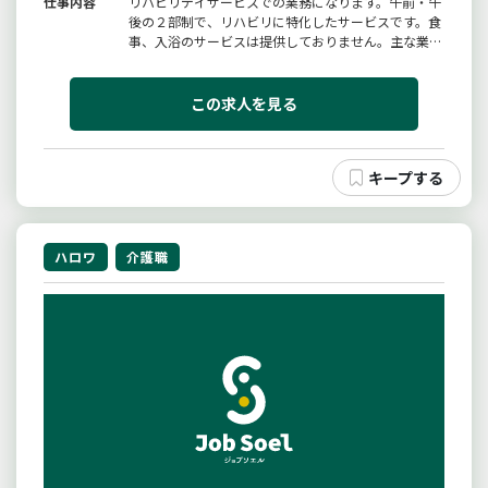
仕事内容
リハビリデイサービスでの業務になります。午前・午
後の２部制で、リハビリに特化したサービスです。食
事、入浴のサービスは提供しておりません。主な業務
としてにリハビリマシーン等の補助になります。利用
者さんの送迎業務おやつ等のティータイムは業務を
行っていただきます。【変更範囲：変更無し】
この求人を見る
ハロワ
介護職