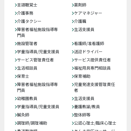
言語聴覚士
薬剤師
介護事務
ケアマネジャー
介護タクシー
介護職
障害者福祉施設指導専
生活支援員
門員
施設管理者
看護師/准看護師
学童指導員/児童支援員
送迎ドライバー
サービス管理責任者
サービス提供責任者
生活相談員
福祉用具専門相談員
保育士
保育補助
障害者福祉施設指導専
児童発達支援管理責任
門員
者
幼稚園教員
生活支援員
学童指導員/児童支援員
養護教諭/教員
鍼灸師
整体師等
調理師/調理補助
公認心理士/臨床心理士
柔道整復師
あんま指圧マッサージ