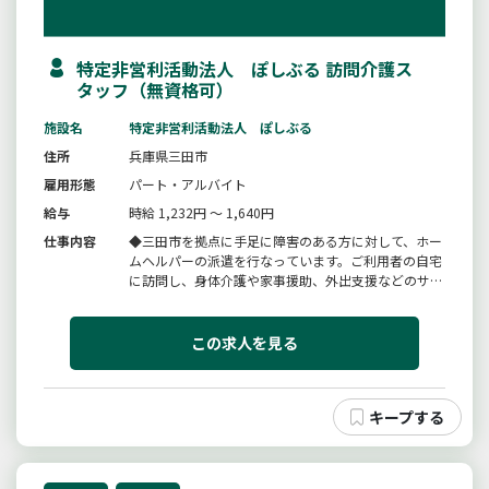
特定非営利活動法人 ぽしぶる 訪問介護ス
タッフ（無資格可）
施設名
特定非営利活動法人 ぽしぶる
住所
兵庫県三田市
雇用形態
パート・アルバイト
給与
時給 1,232円 ～ 1,640円
仕事内容
◆三田市を拠点に手足に障害のある方に対して、ホー
ムヘルパーの派遣を行なっています。ご利用者の自宅
に訪問し、身体介護や家事援助、外出支援などのサ
ポートをします。具体的には、洗顔、歯みがき、衣服
の着替えや入浴などのサポート。ご飯を作り、食事介
助を行なうサポート。洗濯や掃除、整理整頓などの家
この求人を見る
事のサポート。ベッドから車椅...