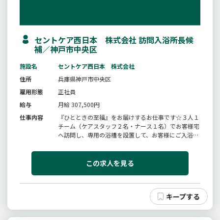
セントケア西日本 株式会社 訪問入浴所長候
補／神戸市中央区
施設名
セントケア西日本 株式会社
住所
兵庫県神戸市中央区
雇用形態
正社員
給与
月給 307,500円
仕事内容
『ひとときの至福』をお届けするお仕事です☆３人１
チーム（ケアスタッフ２名・ナース１名）でお客様宅
へ訪問し、専用の浴槽を設置して、お客様にご入浴し
ていただきます。◆ケアスタッフとしてのお仕事機材
の搬出入・洗髪・洗身◆１日の訪問件数：６〜７件業
務の変更範囲：会社の定める範囲
この求人を見る