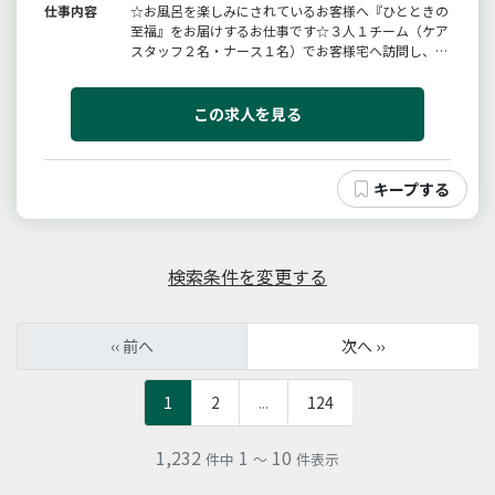
仕事内容
☆お風呂を楽しみにされているお客様へ『ひとときの
至福』をお届けするお仕事です☆３人１チーム（ケア
スタッフ２名・ナース１名）でお客様宅へ訪問し、専
用の浴槽を設置して、お客様にご入浴していただきま
す。◆ケアスタッフとしてのお仕事機材の搬出入・洗
髪・洗身◆１日の訪問件数：６〜７件変更範囲：会社
この求人を見る
の定める範囲
検索条件を変更する
‹‹ 前へ
次へ ››
1
2
...
124
1,232
1
10
件中
～
件表示