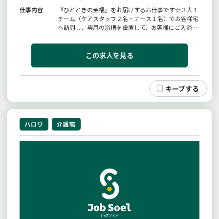
仕事内容
『ひとときの至福』をお届けするお仕事です☆３人１
チーム（ケアスタッフ２名・ナース１名）でお客様宅
へ訪問し、専用の浴槽を設置して、お客様にご入浴し
ていただきます。◆ケアスタッフとしてのお仕事機材
の搬出入・洗髪・洗身◆１日の訪問件数：６〜７件業
務の変更範囲：会社の定める範囲
この求人を見る
ハロワ
介護職