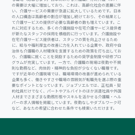
の需要は大幅に増加しており、これは、高齢化社会の進展に伴
い、介護サービスの需要が急速に拡大しているためです。日本
の人口構造は高齢者の割合が増加し続けており、その結果とし
て介護サービスの提供が必要な高齢者の数も増えています。こ
れに対応するため、多くの介護施設や在宅介護サービス提供者
が新たなスタッフの採用を積極的に行っています。介護施設や
在宅介護サービス提供者は、スタッフの質を向上させるため
に、給与や福利厚生の改善に力を入れている企業や、政府や自
治体も介護職の人材確保を支援するための政策を打ち出してお
り、介護職に就くことを奨励するための奨学金制度や研修プロ
グラムが充実しています。一方で、介護職の現場は夜勤や不規
則な勤務など、肉体的・精神的な負担が少なくない職種です。
ですが近年の介護現場では、職場環境の改善が進められている
企業も多く、働きやすさや職場の雰囲気が転職先を選ぶ際の重
要なポイントとなっています。ジョブソエルでは、正社員・契
約社員だけでなく、パートやアルバイトのほか派遣社員や外国
人材までさまざまな勤務形態やスキルを活かせる介護職・ヘル
パーの求人情報を掲載しています。夜勤なしやダブルワーク可
など、あなたの希望に合わせた条件でも検索いただけます。