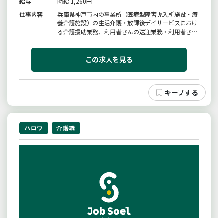
給与
時給 1,260円
仕事内容
兵庫県神戸市内の事業所（医療型障害児入所施設・療
養介護施設）の生活介護・放課後デイサービスにおけ
る介護援助業務、利用者さんの送迎業務・利用者さん
の日常生活援助・食事介助・排せつ介助・体位交換・
入浴介助・環境整備等・診療補助・利用者さんの送迎
変更の範囲：法人の定める業務
この求人を見る
ハロワ
介護職