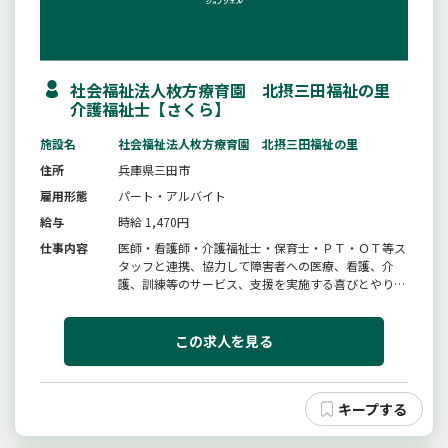
社会福祉法人枚方療育園 北摂三田福祉の里
介護福祉士【さくら】
施設名
社会福祉法人枚方療育園 北摂三田福祉の里
住所
兵庫県三田市
雇用形態
パート・アルバイト
給与
時給 1,470円
仕事内容
医師・看護師・介護福祉士・保育士・ＰＴ・ＯＴ等ス
タッフと連携、協力して障害者への医療、看護、介
護、訓練等のサービス、支援を実施する喜びとやりが
いのある職場です。【変更範囲：なし】◆業務ブラン
クのある方も歓迎します。◆勤務時間はご希望に合わ
せます◆ＪＲ新三田、相野駅より送迎バスあり
この求人を見る