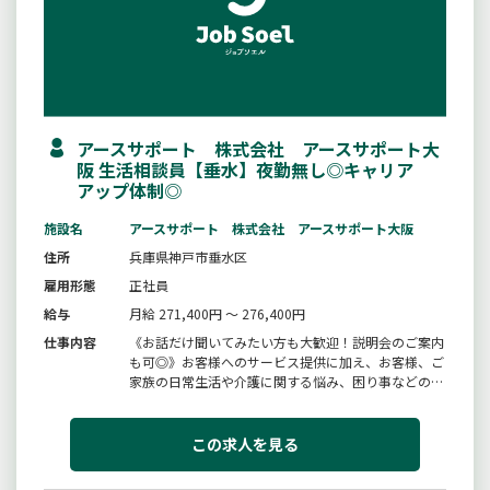
アースサポート 株式会社 アースサポート大
阪 生活相談員【垂水】夜勤無し◎キャリア
アップ体制◎
施設名
アースサポート 株式会社 アースサポート大阪
住所
兵庫県神戸市垂水区
雇用形態
正社員
給与
月給 271,400円 ～ 276,400円
仕事内容
《お話だけ聞いてみたい方も大歓迎！説明会のご案内
も可◎》お客様へのサービス提供に加え、お客様、ご
家族の日常生活や介護に関する悩み、困り事などの相
談業務、介護計画書作成、リハビリ介助や送迎業務等
のお仕事をお任せします。お客様が元気にイキイキと
した生活を送れるよう支援していただくお仕事です。
この求人を見る
未経験の方、介護の経験が無...