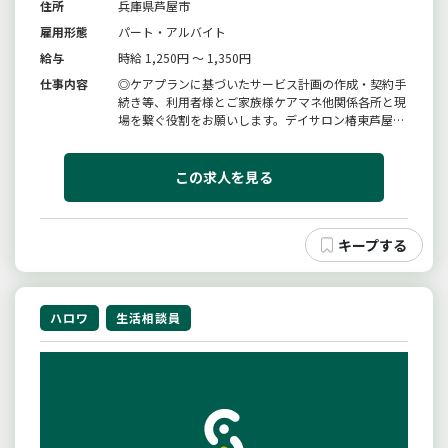
住所
兵庫県芦屋市
雇用形態
パート・アルバイト
給与
時給 1,250円 ～ 1,350円
仕事内容
◎ケアプランに基づいたサービス計画の作成・契約手
続き等、利用者様とご家族様ケアマネ他関係各所と現
場を繋ぐ役割をお願いします。デイサロン椿東芦屋
は・居心地の良い場の提供・人の手による心の通うケ
ア・今ある健やかさを維持する取り組み等により長い
シニアライフを健やかに生きるサポートを行うデイ
この求人を見る
サービスです。変更範囲：変更なし
ハロワ
生活相談員