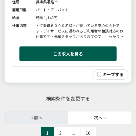
住所
兵庫県姫路市
雇用形態
パート・アルバイト
給与
時給 1,140円
仕事内容
・従業員６０００名以上が働いている安心の会社で
す・デイサービスに通われるご利用者の相談対応のお
仕事です・先輩スタッフがおりますので、しっかりと
した教育計画がありますので、未経験やブランクが
あっても安心してください・サービスのスケジュール
調整に関する業務・ケアマネジャー、地域、他機関と
この求人を見る
の連絡、調整業務・施設内におけ...
検索条件を変更する
‹‹ 前へ
次へ ››
1
2
...
10