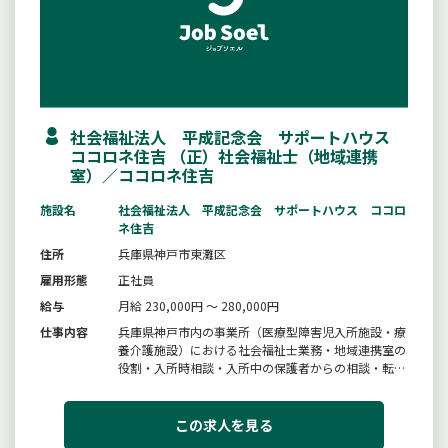
社会福祉法人 平成記念会 サポートハウス
ココロネ住吉 （正）社会福祉士（地域連携
室）／ココロネ住吉
施設名
社会福祉法人 平成記念会 サポートハウス ココロ
ネ住吉
住所
兵庫県神戸市東灘区
雇用形態
正社員
給与
月給 230,000円 ～ 280,000円
仕事内容
兵庫県神戸市内の事業所（医療型障害児入所施設・療
養介護施設）における社会福祉士業務・地域連携室の
役割・入所時相談・入所中の保護者からの相談・転院
する際の相談・ショートステイの入退所調整変更の範
囲：法人の定める業務
この求人を見る