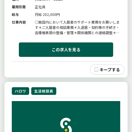
雇用形態
正社員
給与
月給 202,000円
仕事内容
○施設内において入居者のサポート業務をお願いしま
す＊ご入居者の相談業務＊入退居・契約等の手続き・
各種帳票類の整備・管理＊関係機関との連絡調整＊病
院や事業所へのあいさつ回り＊レクリエーション活動
＊その他、付随する業務あり＊社用車（軽四車）に
て、買い物・事務手続き等の外出あり【仕事の内容】
この求人を見る
変更範囲：変更なし
ハロワ
生活相談員