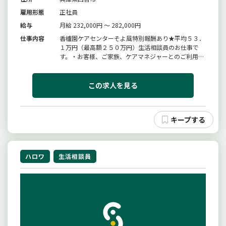
雇用形態
正社員
給与
月給 232,000円 ～ 282,000円
仕事内容
香櫨園ケアセンターそよ風特別報酬あり★平均５３．
１万円（最高額２５０万円）生活相談員のお仕事で
す。・お客様、ご家族、ケアマネジャーとのご利用調
整及び相談業務・利用者および家族に対する相談援
助・ご利用契約の締結・ケアマネジャー、地域、他機
関との連絡・調整業務・介護サービス計画書の作成・
この求人を見る
居宅介護支援、病院、地域等への...
ハロワ
生活相談員