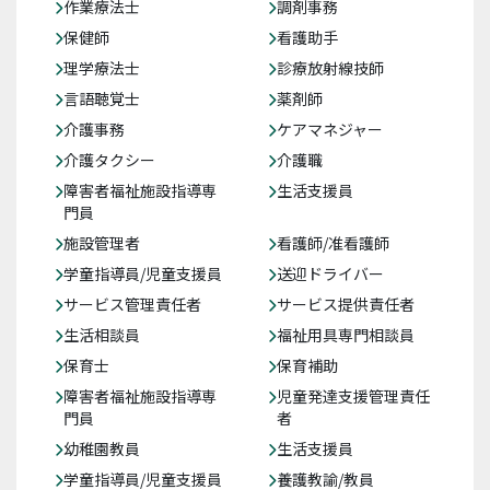
作業療法士
調剤事務
保健師
看護助手
理学療法士
診療放射線技師
言語聴覚士
薬剤師
介護事務
ケアマネジャー
介護タクシー
介護職
障害者福祉施設指導専
生活支援員
門員
施設管理者
看護師/准看護師
学童指導員/児童支援員
送迎ドライバー
サービス管理責任者
サービス提供責任者
生活相談員
福祉用具専門相談員
保育士
保育補助
障害者福祉施設指導専
児童発達支援管理責任
門員
者
幼稚園教員
生活支援員
学童指導員/児童支援員
養護教諭/教員