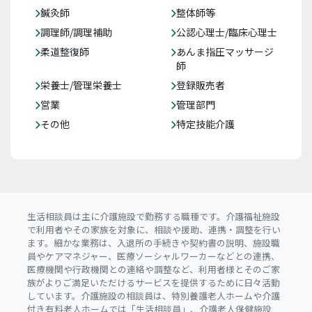
鍼灸師
整体師等
調理師/調理補助
公認心理士/臨床心理士
柔道整復師
あんま指圧マッサージ
師
栄養士/管理栄養士
登録販売者
営業
管理部門
その他
特定技能介護
生活相談員は主に介護施設で勤務する職種です。介護福祉施設
で利用者やその家族を対象に、相談や援助、連携・調整を行い
ます。細かな業務は、入退所の手続きや契約書の説明、施設職
員やケアマネジャー、医療ソーシャルワーカーなどとの連携、
医療機関や行政機関との連絡や調整など、利用者様とそのご家
族がよりご満足いただけるサービスを提供するために日々活動
しています。介護施設の相談員は、特別養護老人ホームや介護
付き有料老人ホームでは「生活相談員」、介護老人保健施設