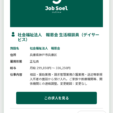
社会福祉法人 報恩会 生活相談員（デイサー
ビス）
施設名
社会福祉法人 報恩会
住所
兵庫県神戸市兵庫区
雇用形態
正社員
給与
月給 299,850円 ～ 336,250円
仕事内容
相談・援助業務・請求管理業務介護業務・送迎等新規
入所者の面談から受け入れ。ご家族や医療機関等、関
係機関との連絡調整。変更範囲：変更なし
この求人を見る