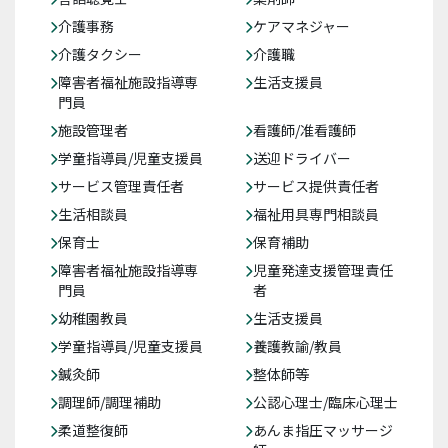
介護事務
ケアマネジャー
介護タクシー
介護職
障害者福祉施設指導専
生活支援員
門員
施設管理者
看護師/准看護師
学童指導員/児童支援員
送迎ドライバー
サービス管理責任者
サービス提供責任者
生活相談員
福祉用具専門相談員
保育士
保育補助
障害者福祉施設指導専
児童発達支援管理責任
門員
者
幼稚園教員
生活支援員
学童指導員/児童支援員
養護教諭/教員
鍼灸師
整体師等
調理師/調理補助
公認心理士/臨床心理士
柔道整復師
あんま指圧マッサージ