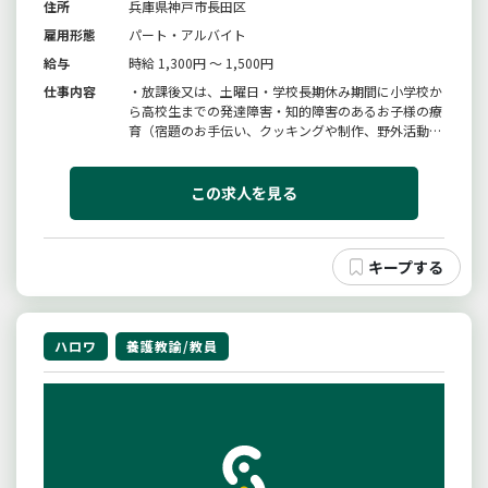
住所
兵庫県神戸市長田区
雇用形態
パート・アルバイト
給与
時給 1,300円 ～ 1,500円
仕事内容
・放課後又は、土曜日・学校長期休み期間に小学校か
ら高校生までの発達障害・知的障害のあるお子様の療
育（宿題のお手伝い、クッキングや制作、野外活動、
室内遊び、外遊びなど）の補助・近くの学校、自宅間
の送迎変更範囲：変更なし
この求人を見る
ハロワ
養護教諭/教員