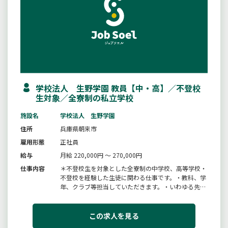
学校法人 生野学園 教員【中・高】／不登校
生対象／全寮制の私立学校
施設名
学校法人 生野学園
住所
兵庫県朝来市
雇用形態
正社員
給与
月給 220,000円 ～ 270,000円
仕事内容
＊不登校生を対象とした全寮制の中学校、高等学校・
不登校を経験した生徒に関わる仕事です。・教科、学
年、クラブ等担当していただきます。・いわゆる先生
のような指導ではなく、何かしらうまくいかない生徒
たちに寄り添い、見守り、成長を支援していただきま
す。※全寮制なので週１回、女子寮の宿直（生徒在寮
この求人を見る
時）があります。変更範囲：...