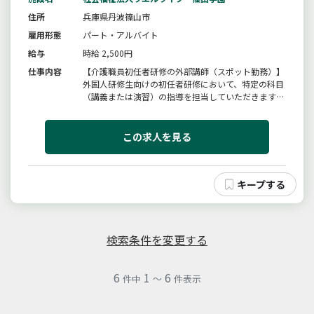
住所
兵庫県丹波篠山市
雇用形態
パート・アルバイト
給与
時給 2,500円
仕事内容
【介護職員初任者研修の外部講師（スポット勤務）】
外国人研修生向けの初任者研修において、特定の科目
（講義または演習）の指導を担当していただきます。
【具体的な業務内容】・指定されたカリキュラムに基
づいた講義、または実技演習の指導。・受講生の学習
フォロー。【本求人のポイント】・受講評価や事務作
この求人を見る
業等はすべて当校の正職員が...
検索条件を変更する
6
1
6
件中
～
件表示