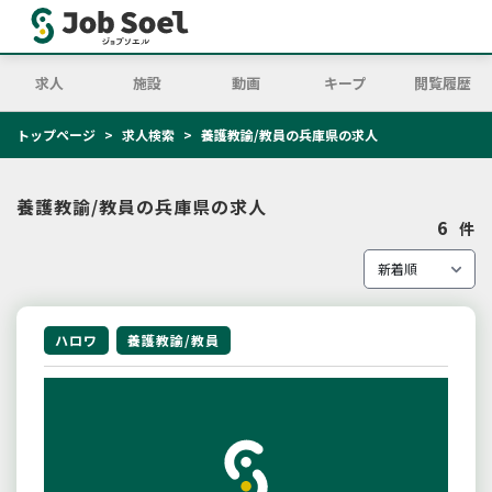
求人
施設
動画
キープ
閲覧履歴
トップページ
求人検索
養護教諭/教員の兵庫県の求人
養護教諭/教員の兵庫県の求人
6
件
ハロワ
養護教諭/教員