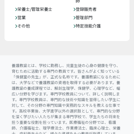
師
栄養士/管理栄養士
登録販売者
営業
管理部門
その他
特定技能介護
養護教諭とは、学校に勤務し、児童生徒の心身の健康を守り、
育むために活動する専門の教員です。皆さんがよく知っている
「保健室の先生」が、正式な名称です。養護教諭になるために
は、大学などで養護教諭の資格を取得する必要があります。養
護教諭の養成課程では、解剖生理学、保健学、心理学など、幅
広い分野を学びます。専門学校教員について、詳しく説明しま
す。専門学校教員は、専門的な技術や知識を習得したい学生に
対して、その分野の専門知識や実務的なスキルを教える仕事で
す。高校卒業後、大学進学以外の選択肢として、専門的な分野
を深く学びたい人たちが集まる専門学校で、学生たちの将来を
担う重要な役割を担っています。医療福祉の分野では、看護
師、介護福祉士、理学療法士、作業療法士、臨床心理士、栄養
士、歯科衛生士など、様々な資格をもつ教員が指導していま