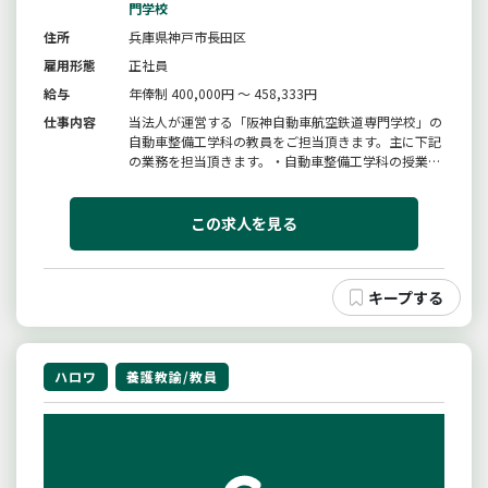
門学校
住所
兵庫県神戸市長田区
雇用形態
正社員
給与
年俸制 400,000円 ～ 458,333円
仕事内容
当法人が運営する「阪神自動車航空鉄道専門学校」の
自動車整備工学科の教員をご担当頂きます。主に下記
の業務を担当頂きます。・自動車整備工学科の授業全
般…実習授業や学科授業を行って頂きます。・クラス
担任…担任として、出席管理、学生指導、進路や学校
生活相談を行って頂きます。・オープンキャンパス…
この求人を見る
キャンパス見学に来た生徒に...
ハロワ
養護教諭/教員