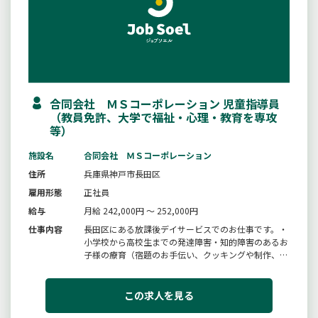
合同会社 ＭＳコーポレーション 児童指導員
（教員免許、大学で福祉・心理・教育を専攻
等）
施設名
合同会社 ＭＳコーポレーション
住所
兵庫県神戸市長田区
雇用形態
正社員
給与
月給 242,000円 ～ 252,000円
仕事内容
長田区にある放課後デイサービスでのお仕事です。・
小学校から高校生までの発達障害・知的障害のあるお
子様の療育（宿題のお手伝い、クッキングや制作、野
外活動などプログラムの企画・準備・実施、室内遊
び、外遊びなど）・書類作成など・学校や自宅への送
迎（車種：シエンタ、ルーミー）・平日は学校の放課
この求人を見る
後に１〜２時間ほど療育をしま...