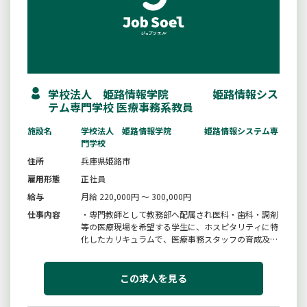
学校法人 姫路情報学院 姫路情報シス
テム専門学校 医療事務系教員
施設名
学校法人 姫路情報学院 姫路情報システム専
門学校
住所
兵庫県姫路市
雇用形態
正社員
給与
月給 220,000円 ～ 300,000円
仕事内容
・専門教師として教務部へ配属され医科・歯科・調剤
等の医療現場を希望する学生に、ホスピタリティに特
化したカリキュラムで、医療事務スタッフの育成及び
医療事務、医事オペレーター、電子カルテ等の検定対
策を担当、さらにクラス担任（または副担任）として
学生のキャリアをサポートします。＊教師・講師等の
この求人を見る
経験は問いません（研修・指...