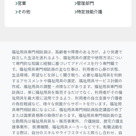
営業
管理部門
その他
特定技能介護
福祉用具専門相談員は、高齢者や障害のある方が、より快適で
自立した生活を送れるよう、福祉用具の選定や使用方法につい
て専門的な知識と経験に基づいてアドバイスを行う専門職で
す。福祉用具専門相談員の主な仕事は、利用者の心身の状態、
生活環境、希望などを詳しく聞き取り、必要な福祉用具を判断
するアセスメントや福祉用具の選定、福祉用具サービス計画の
作成、福祉用具の調整・点検などがあります。福祉用具専門相
談員は、単に福祉用具を販売するだけでなく、利用者がその福
祉用具を最大限に活用できるよう、利用者の自立支援や介護者
の負担軽減など、様々な側面からサポートを行います。福祉用
具専門相談員になるには、福祉用具専門相談員指定講習の修了
または国家資格等の取得があります。福祉用具専門相談員の主
な勤務先は福祉用具貸与・販売事業所、 介護施設、居宅介護支
援事業所、 医療機関、福祉用具メーカーなどです。転職活動を
する際は、自分のスキルやライフスタイルと照らし合わせ、自