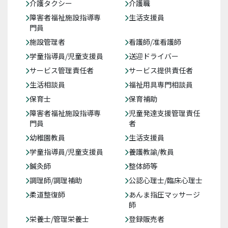
介護タクシー
介護職
障害者福祉施設指導専
生活支援員
門員
施設管理者
看護師/准看護師
学童指導員/児童支援員
送迎ドライバー
サービス管理責任者
サービス提供責任者
生活相談員
福祉用具専門相談員
保育士
保育補助
障害者福祉施設指導専
児童発達支援管理責任
門員
者
幼稚園教員
生活支援員
学童指導員/児童支援員
養護教諭/教員
鍼灸師
整体師等
調理師/調理補助
公認心理士/臨床心理士
柔道整復師
あんま指圧マッサージ
師
栄養士/管理栄養士
登録販売者