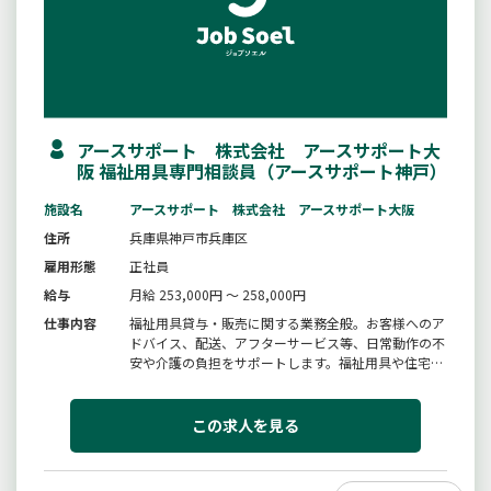
アースサポート 株式会社 アースサポート大
阪 福祉用具専門相談員（アースサポート神戸）
施設名
アースサポート 株式会社 アースサポート大阪
住所
兵庫県神戸市兵庫区
雇用形態
正社員
給与
月給 253,000円 ～ 258,000円
仕事内容
福祉用具貸与・販売に関する業務全般。お客様へのア
ドバイス、配送、アフターサービス等、日常動作の不
安や介護の負担をサポートします。福祉用具や住宅改
修の知識・スキルとともに、お客様や介護者のご要望
を汲み取る力を養うことができます。スタッフ同士で
勉強会を開いたり、専門メーカーを招いた研修に参加
この求人を見る
することもできるので、スキ...