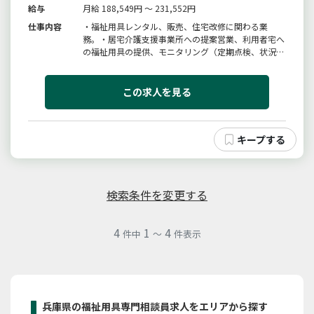
給与
月給 188,549円 ～ 231,552円
仕事内容
・福祉用具レンタル、販売、住宅改修に関わる業
務。・居宅介護支援事業所への提案営業、利用者宅へ
の福祉用具の提供、モニタリング（定期点検、状況把
握）、メンテナンス、介護リフォームの提案。・事業
所内の簡単なＰＣ作業（発注など）・電話応対＝＝飛
び込み営業無し（ノルマなし）＝＝「変更範囲：変更
この求人を見る
なし」
検索条件を変更する
4
1
4
件中
～
件表示
兵庫県の福祉用具専門相談員求人をエリアから探す