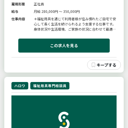
雇用形態
正社員
給与
月給 280,000円 ～ 350,000円
仕事内容
＊福祉用具を通じて利用者様が住み慣れたご自宅で安
心して長く生活を続けられるよう支援する仕事です。
身体状況や生活環境、ご家族の状況に合わせて最適な
福祉用具をご提案します。＊納品・設置・調整・定期
的なモニタリングまで一貫して担当し自立した生活を
サポートします。＊ケアマネジャー・医療・介護ス
この求人を見る
タッフと連携しながら利用者様...
ハロワ
福祉用具専門相談員