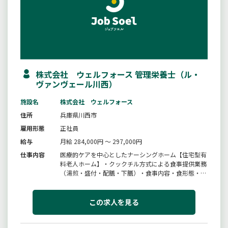
株式会社 ウェルフォース 管理栄養士（ル・
ヴァンヴェール川西）
施設名
株式会社 ウェルフォース
住所
兵庫県川西市
雇用形態
正社員
給与
月給 284,000円 ～ 297,000円
仕事内容
医療的ケアを中心としたナーシングホーム【住宅型有
料老人ホーム】・クックチル方式による食事提供業務
（湯煎・盛付・配膳・下膳）・食事内容・食形態・摂
取状況の確認・必要エネルギー量・たんぱく質量を踏
まえた栄養管理・看護師、介護職、ケアマネと連携し
た情報共有および多職種連携・厨房スタッフ（調理補
この求人を見る
助パート）の指導・育成・業...