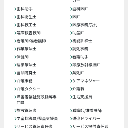
カー
歯科助手
歯科医師
歯科衛生士
医師
歯科技工士
医療事務/受付
臨床検査技師
助産師
看護師/准看護師
視能訓練士
作業療法士
調剤事務
保健師
看護助手
理学療法士
診療放射線技師
言語聴覚士
薬剤師
介護事務
ケアマネジャー
介護タクシー
介護職
障害者福祉施設指導専
生活支援員
門員
施設管理者
看護師/准看護師
学童指導員/児童支援員
送迎ドライバー
サービス管理責任者
サービス提供責任者