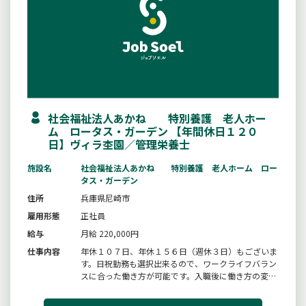
社会福祉法人あかね 特別養護 老人ホー
ム ロータス・ガーデン 【年間休日１２０
日】ヴィラ杢園／管理栄養士
施設名
社会福祉法人あかね 特別養護 老人ホーム ロー
タス・ガーデン
住所
兵庫県尼崎市
雇用形態
正社員
給与
月給 220,000円
仕事内容
年休１０７日、年休１５６日（週休３日）もございま
す。日祝勤務も選択出来るので、ワークライフバラン
スに合った働き方が可能です。入職後に働き方の変更
ＯＫ！！詳細は特記事項をご覧ください。「栄養」と
「介護」の両面からお客様の食生活をサポートする専