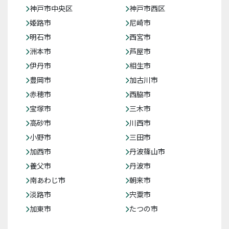
神戸市中央区
神戸市西区
姫路市
尼崎市
明石市
西宮市
洲本市
芦屋市
伊丹市
相生市
豊岡市
加古川市
赤穂市
西脇市
宝塚市
三木市
高砂市
川西市
小野市
三田市
加西市
丹波篠山市
養父市
丹波市
南あわじ市
朝来市
淡路市
宍粟市
加東市
たつの市