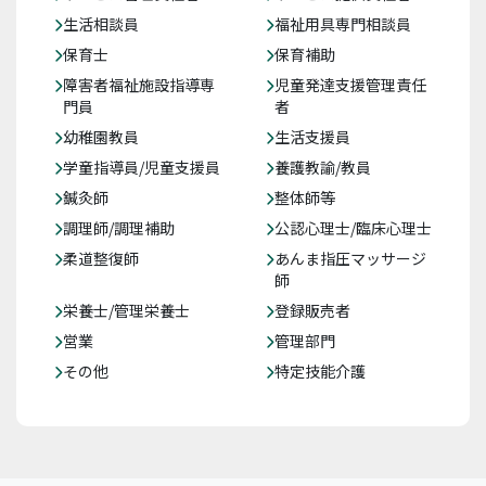
生活相談員
福祉用具専門相談員
保育士
保育補助
障害者福祉施設指導専
児童発達支援管理責任
門員
者
幼稚園教員
生活支援員
学童指導員/児童支援員
養護教諭/教員
鍼灸師
整体師等
調理師/調理補助
公認心理士/臨床心理士
柔道整復師
あんま指圧マッサージ
師
栄養士/管理栄養士
登録販売者
営業
管理部門
その他
特定技能介護