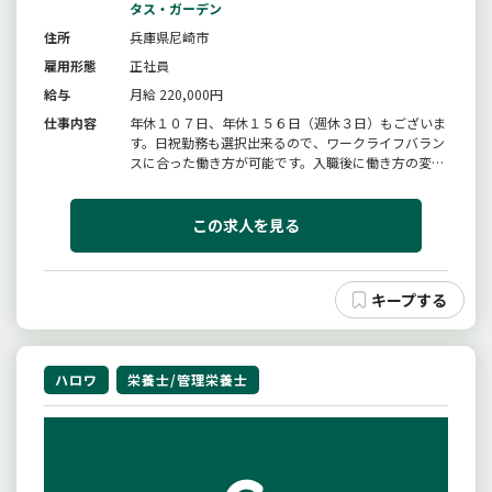
タス・ガーデン
住所
兵庫県尼崎市
雇用形態
正社員
給与
月給 220,000円
仕事内容
年休１０７日、年休１５６日（週休３日）もございま
す。日祝勤務も選択出来るので、ワークライフバラン
スに合った働き方が可能です。入職後に働き方の変更
ＯＫ！！詳細は特記事項をご覧ください。「栄養」と
「介護」の両面からお客様の食生活をサポートする専
門職としての業務をお任せします。栄養状態の把握
この求人を見る
（食事、水分量など）、食事配...
ハロワ
栄養士/管理栄養士