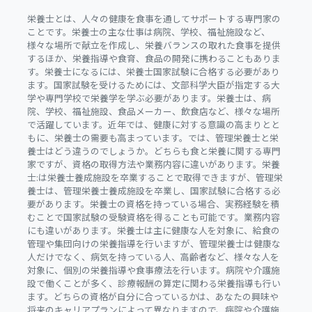
栄養士とは、人々の健康を食事を通してサポートする専門家の
ことです。栄養士の主な仕事は病院、学校、福祉施設など、
様々な場所で献立を作成し、栄養バランスの取れた食事を提供
するほか、栄養指導や食育、食品の開発に携わることもありま
す。栄養士になるには、栄養士国家試験に合格する必要があり
ます。国家試験を受けるためには、文部科学大臣が指定する大
学や専門学校で栄養学を学ぶ必要があります。栄養士は、病
院、学校、福祉施設、食品メーカー、飲食店など、様々な場所
で活躍しています。近年では、健康に対する意識の高まりとと
もに、栄養士の需要も高まっています。では、管理栄養士と栄
養士はどう違うのでしょうか。どちらも食と栄養に関する専門
家ですが、資格の取得方法や業務内容に違いがあります。栄養
士:は栄養士養成施設を卒業することで取得できますが、管理栄
養士は、管理栄養士養成施設を卒業し、国家試験に合格する必
要があります。栄養士の資格を持っている場合、実務経験を積
むことで国家試験の受験資格を得ることも可能です。業務内容
にも違いがあります。栄養士は主に健康な人を対象に、給食の
管理や集団向けの栄養指導を行いますが、管理栄養士は健康な
人だけでなく、病気を持っている人、高齢者など、様々な人を
対象に、個別の栄養指導や食事療法を行います。病院や介護施
設で働くことが多く、診療報酬の算定に関わる栄養指導も行い
ます。どちらの資格が自分に合っているかは、あなたの興味や
将来のキャリアプランによって異なりますので、病院や介護施