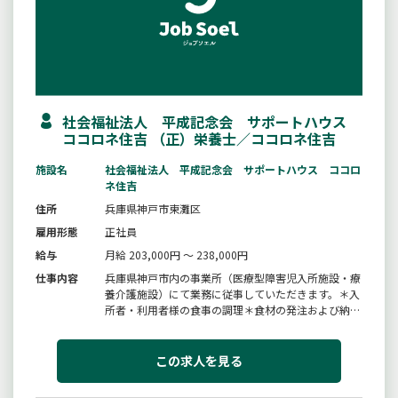
社会福祉法人 平成記念会 サポートハウス
ココロネ住吉 （正）栄養士／ココロネ住吉
施設名
社会福祉法人 平成記念会 サポートハウス ココロ
ネ住吉
住所
兵庫県神戸市東灘区
雇用形態
正社員
給与
月給 203,000円 ～ 238,000円
仕事内容
兵庫県神戸市内の事業所（医療型障害児入所施設・療
養介護施設）にて業務に従事していただきます。＊入
所者・利用者様の食事の調理＊食材の発注および納品
等の業務等【変更の範囲：法人の定める業務】
この求人を見る