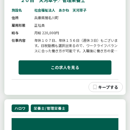
２０日 天河草子／管理栄養士
施設名
社会福祉法人 あかね 天河草子
住所
兵庫県猪名川町
雇用形態
正社員
給与
月給 220,000円
仕事内容
年休１０７日、年休１５６日（週休３日）もございま
す。日祝勤務も選択出来るので、ワークライフバラン
スに合った働き方が可能です。入職後に働き方の変更
ＯＫ！！詳細は特記事項をご覧ください。「栄養」と
「介護」の両面からお客様の食生活をサポートする専
門職としての業務をお任せします。栄養状態の把握
この求人を見る
（食事、水分量など）、食事配...
ハロワ
栄養士/管理栄養士