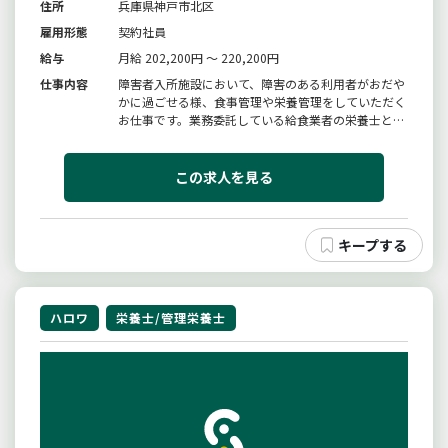
住所
兵庫県神戸市北区
雇用形態
契約社員
給与
月給 202,200円 ～ 220,200円
仕事内容
障害者入所施設において、障害のある利用者がおだや
かに過ごせる様、食事管理や栄養管理をしていただく
お仕事です。業務委託している給食業者の栄養士と連
携し給食の献立作成、材料の発注、食数管理などを
行っていただきます。※雇入れ後の業務の変更範囲：
変更なし
この求人を見る
ハロワ
栄養士/管理栄養士