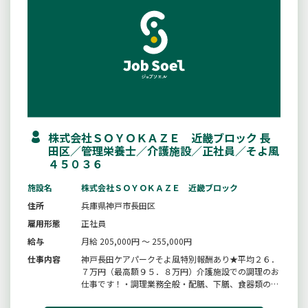
株式会社ＳＯＹＯＫＡＺＥ 近畿ブロック 長
田区／管理栄養士／介護施設／正社員／そよ風
４５０３６
施設名
株式会社ＳＯＹＯＫＡＺＥ 近畿ブロック
住所
兵庫県神戸市長田区
雇用形態
正社員
給与
月給 205,000円 ～ 255,000円
仕事内容
神戸長田ケアパークそよ風特別報酬あり★平均２６．
７万円（最高額９５．８万円）介護施設での調理のお
仕事です！・調理業務全般・配膳、下膳、食器類の洗
浄・厨房内の清掃、衛生管理・食材の発注、検品、在