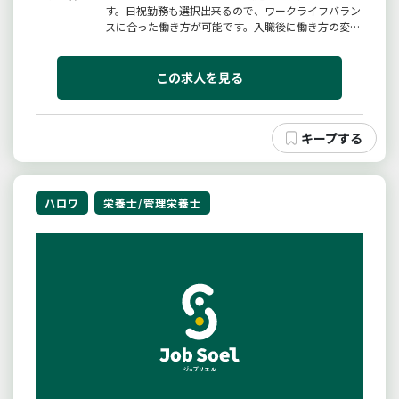
す。日祝勤務も選択出来るので、ワークライフバラン
スに合った働き方が可能です。入職後に働き方の変更
ＯＫ！！詳細は特記事項をご覧ください。「栄養」と
「介護」の両面からお客様の食生活をサポートする専
門職としての業務をお任せします。栄養状態の把握
この求人を見る
（食事、水分量など）、食事配...
ハロワ
栄養士/管理栄養士