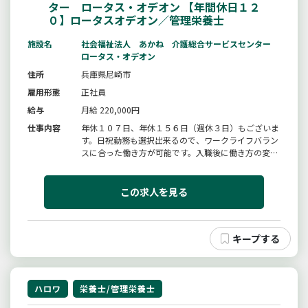
ター ロータス・オデオン 【年間休日１２
０】ロータスオデオン／管理栄養士
施設名
社会福祉法人 あかね 介護総合サービスセンター
ロータス・オデオン
住所
兵庫県尼崎市
雇用形態
正社員
給与
月給 220,000円
仕事内容
年休１０７日、年休１５６日（週休３日）もございま
す。日祝勤務も選択出来るので、ワークライフバラン
スに合った働き方が可能です。入職後に働き方の変更
ＯＫ！！詳細は特記事項をご覧ください。「栄養」と
「介護」の両面からお客様の食生活をサポートする専
門職としての業務をお任せします。栄養状態の把握
この求人を見る
（食事、水分量など）、食事配...
ハロワ
栄養士/管理栄養士