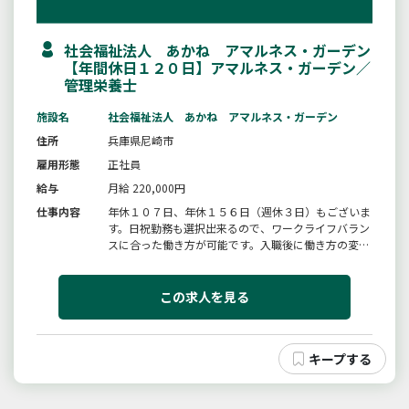
社会福祉法人 あかね アマルネス・ガーデン
【年間休日１２０日】アマルネス・ガーデン／
管理栄養士
施設名
社会福祉法人 あかね アマルネス・ガーデン
住所
兵庫県尼崎市
雇用形態
正社員
給与
月給 220,000円
仕事内容
年休１０７日、年休１５６日（週休３日）もございま
す。日祝勤務も選択出来るので、ワークライフバラン
スに合った働き方が可能です。入職後に働き方の変更
ＯＫ！！詳細は特記事項をご覧ください。「栄養」と
「介護」の両面からお客様の食生活をサポートする専
門職としての業務をお任せします。栄養状態の把握
この求人を見る
（食事、水分量など）、食事配...