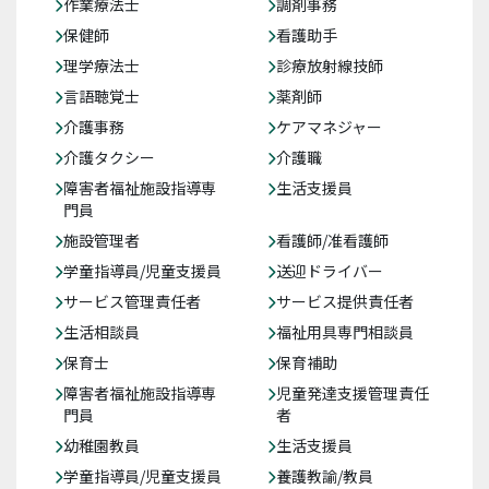
作業療法士
調剤事務
保健師
看護助手
理学療法士
診療放射線技師
言語聴覚士
薬剤師
介護事務
ケアマネジャー
介護タクシー
介護職
障害者福祉施設指導専
生活支援員
門員
施設管理者
看護師/准看護師
学童指導員/児童支援員
送迎ドライバー
サービス管理責任者
サービス提供責任者
生活相談員
福祉用具専門相談員
保育士
保育補助
障害者福祉施設指導専
児童発達支援管理責任
門員
者
幼稚園教員
生活支援員
学童指導員/児童支援員
養護教諭/教員