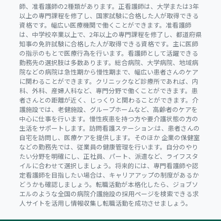
師、准看護師の2種類があります。正看護師は、大学または3年
以上の専門課程を修了し、国家試験に合格した人が取得できる
資格です。幅広い医療機関で働くことができます。准看護師
は、中学校卒業以上で、2年以上の専門課程を修了し、都道府県
知事の免許試験に合格した人が取得できる資格です。主に医師
の指示のもとで医療行為を行います。看護師として活躍できる
勤務先の選択肢は多数あります。総合病院、大学病院、地域病
院などの病院は急性期から慢性期まで、幅広い患者さんのケア
に関わることができます。クリニックなど診療所であれば、内
科、外科、産婦人科など、専門分野で働くことができます。患
者さんとの距離が近く、じっくりと関わることができます。介
護施設では、老健施設、グループホームなど、高齢者のケアを
中心に仕事を行います。慢性疾患を持つ方や要介護状態の方の
生活をサポートします。訪問看護ステーション:は、患者さんの
自宅を訪問し、医療ケアを提供します。そのほか 企業の保健室
などの勤務先では、従業員の健康管理を行います。自分のやり
たい分野を明確にし、正社員、パート、派遣など、ライフスタ
イルに合わせて選択しましょう。将来的には、専門看護師や認
定看護師を目指したい場合は、キャリアアップの制度があるか
どうかも確認しましょう。転職活動が本格化したら、ジョブソ
エルのような全国の病院介護施設の採用ページを検索できる求
人サイトを活用し情報収集し転職活動を成功させましょう。