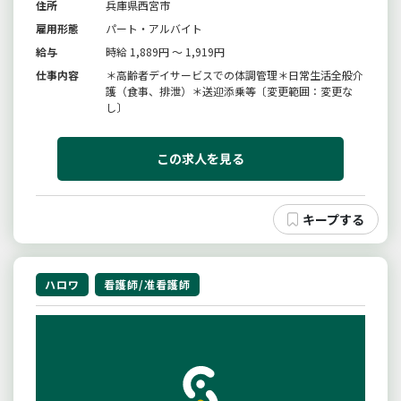
住所
兵庫県西宮市
雇用形態
パート・アルバイト
給与
時給 1,889円 ～ 1,919円
仕事内容
＊高齢者デイサービスでの体調管理＊日常生活全般介
護（食事、排泄）＊送迎添乗等〔変更範囲：変更な
し〕
この求人を見る
ハロワ
看護師/准看護師