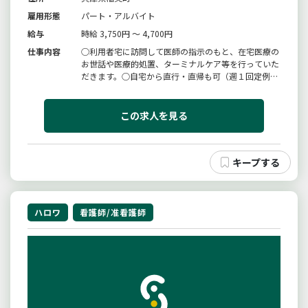
雇用形態
パート・アルバイト
給与
時給 3,750円 ～ 4,700円
仕事内容
○利用者宅に訪問して医師の指示のもと、在宅医療の
お世話や医療的処置、ターミナルケア等を行っていた
だきます。○自宅から直行・直帰も可（週１回定例会
有）自己所有の自動車での訪問（保険加入条件有）○
就業時間と就業日数週１日〜５日８時〜１８時の就業
時間内で１〜５時間で応相談します。就業日数・就業
この求人を見る
曜日は応相談します。＊学校...
ハロワ
看護師/准看護師