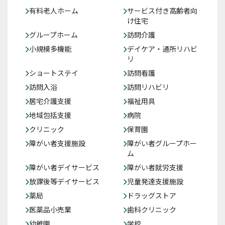
有料老人ホーム
サービス付き高齢者向
け住宅
グループホーム
訪問介護
小規模多機能
デイケア・通所リハビ
リ
ショートステイ
訪問看護
訪問入浴
訪問リハビリ
居宅介護支援
福祉用具
地域包括支援
病院
クリニック
保育園
障がい者支援施設
障がい者グループホー
ム
障がい者デイサービス
障がい者就労支援
放課後等デイサービス
児童発達支援施設
薬局
ドラッグストア
医薬品小売業
歯科クリニック
幼稚園
学校