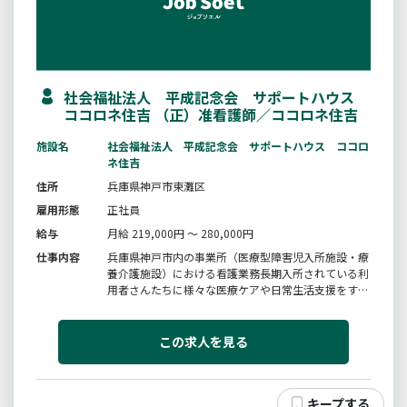
社会福祉法人 平成記念会 サポートハウス
ココロネ住吉 （正）准看護師／ココロネ住吉
施設名
社会福祉法人 平成記念会 サポートハウス ココロ
ネ住吉
住所
兵庫県神戸市東灘区
雇用形態
正社員
給与
月給 219,000円 ～ 280,000円
仕事内容
兵庫県神戸市内の事業所（医療型障害児入所施設・療
養介護施設）における看護業務長期入所されている利
用者さんたちに様々な医療ケアや日常生活支援をする
お仕事です。・利用者の全身管理・処置（ＣＶ管理、
ＰＥＧ、胃ろう管理、痰吸引等）・日常生活の援助
（食事介助、入浴介助）・各種委員会、教育、指導、
この求人を見る
他職種とのカンファレンス・利...