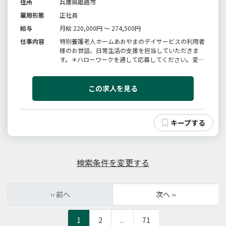
住所
兵庫県姫路市
雇用形態
正社員
給与
月給 220,000円 ～ 274,500円
仕事内容
特別養護老人ホームあおやまのデイサービスの利用者
様のお世話、日常生活の支援を担当していただきま
す。＊ハローワークを通して応募してください。変更
範囲：変更無し
この求人を見る
検索条件を変更する
‹‹ 前へ
次へ ››
1
2
...
71