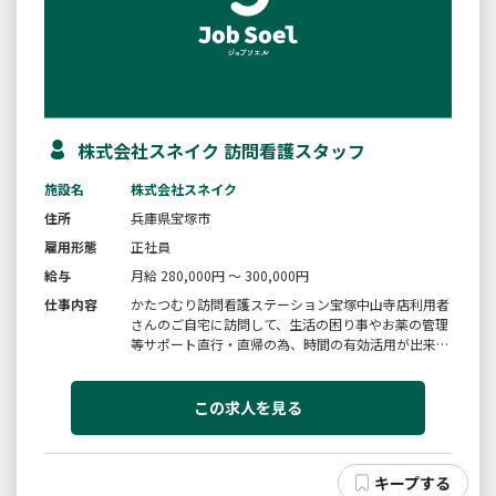
株式会社スネイク 訪問看護スタッフ
施設名
株式会社スネイク
住所
兵庫県宝塚市
雇用形態
正社員
給与
月給 280,000円 ～ 300,000円
仕事内容
かたつむり訪問看護ステーション宝塚中山寺店利用者
さんのご自宅に訪問して、生活の困り事やお薬の管理
等サポート直行・直帰の為、時間の有効活用が出来ま
す【変更範囲：会社の定める範囲】
この求人を見る