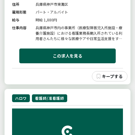
住所
兵庫県神戸市東灘区
雇用形態
パート・アルバイト
給与
時給 1,880円
仕事内容
兵庫県神戸市内の事業所（医療型障害児入所施設・療
養介護施設）における看護業務長期入所されている利
用者さんたちに様々な医療ケアや日常生活支援をする
お仕事です。・利用者の全身管理・処置（ＣＶ管理、
ＰＥＧ、胃ろう管理、痰吸引等）・日常生活の援助
（食事介助、入浴介助）・各種委員会、教育、指導、
この求人を見る
他職種とのカンファレンス・利...
ハロワ
看護師/准看護師