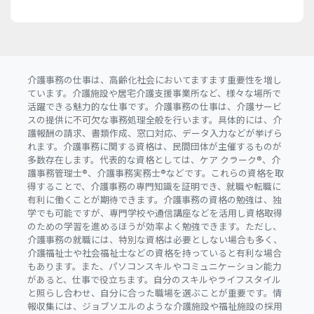
介護事務の仕事は、高齢化社会においてますます重要性を増し
ています。介護施設や居宅介護支援事業所など、様々な場所で
活躍できる魅力的な仕事です。介護事務の仕事は、介護サービ
スの提供に不可欠な事務処理全般を行います。具体的には、介
護報酬の請求、書類作成、窓口対応、データ入力などが挙げら
れます。介護事務に関する資格は、民間団体が主催するものが
多数存在します。代表的な資格としては、ケア クラーク®、介
護事務管理士®、介護事務実務士®などです。これらの資格を取
得することで、介護事務の専門知識を証明でき、就職や転職に
有利に働くことが期待できます。介護事務の資格の勉強は、独
学でも可能ですが、専門学校や通信講座などを活用し資格取得
のための学習を進めるほうが効率よく勉強できます。ただし、
介護事務の就職には、特別な資格は必要としない場合も多く、
介護福祉士や社会福祉士などの資格を持っていると有利な場合
もあります。また、パソコンスキルやコミュニケーション能力
があると、仕事で役立ちます。自分のスキルやライフスタイル
と照らし合わせ、自分に合った職場を選ぶことが重要です。情
報収集には、ジョブソエルのような介護施設や福祉施設の採用