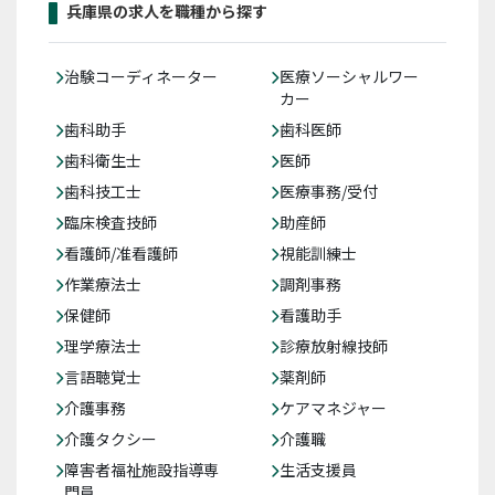
兵庫県の求人を職種から探す
治験コーディネーター
医療ソーシャルワー
カー
歯科助手
歯科医師
歯科衛生士
医師
歯科技工士
医療事務/受付
臨床検査技師
助産師
看護師/准看護師
視能訓練士
作業療法士
調剤事務
保健師
看護助手
理学療法士
診療放射線技師
言語聴覚士
薬剤師
介護事務
ケアマネジャー
介護タクシー
介護職
障害者福祉施設指導専
生活支援員
門員