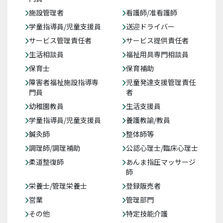
施設管理者
看護師/准看護師
学童指導員/児童支援員
送迎ドライバー
サービス管理責任者
サービス提供責任者
生活相談員
福祉用具専門相談員
保育士
保育補助
障害者福祉施設指導専
児童発達支援管理責任
門員
者
幼稚園教員
生活支援員
学童指導員/児童支援員
養護教諭/教員
鍼灸師
整体師等
調理師/調理補助
公認心理士/臨床心理士
柔道整復師
あんま指圧マッサージ
師
栄養士/管理栄養士
登録販売者
営業
管理部門
その他
特定技能介護