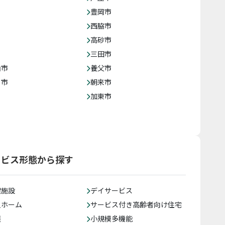
豊岡市
西脇市
高砂市
三田市
山市
養父市
じ市
朝来市
加東市
ービス形態から探す
健施設
デイサービス
人ホーム
サービス付き高齢者向け住宅
護
小規模多機能