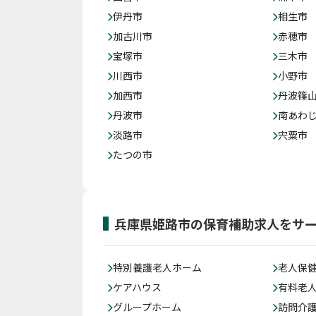
伊丹市
相生市
加古川市
赤穂市
宝塚市
三木市
川西市
小野市
加西市
丹波篠
丹波市
南あわ
淡路市
宍粟市
たつの市
兵庫県姫路市の保育補助求人をサ
特別養護老人ホーム
老人保
ケアハウス
有料老
グループホーム
訪問介