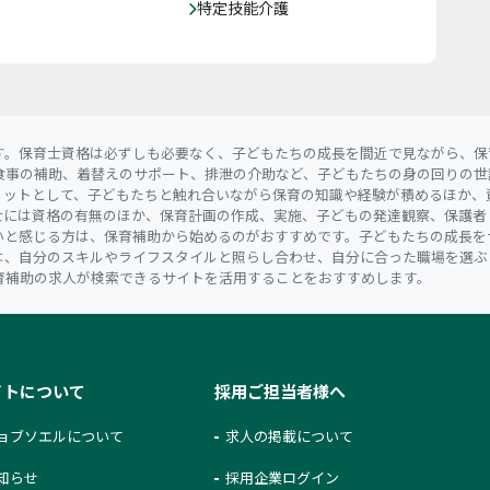
特定技能介護
す。保育士資格は必ずしも必要なく、子どもたちの成長を間近で見ながら、保
食事の補助、着替えのサポート、排泄の介助など、子どもたちの身の回りの世
リットとして、子どもたちと触れ合いながら保育の知識や経験が積めるほか、
士には資格の有無のほか、保育計画の作成、実施、子どもの発達観察、保護者
いと感じる方は、保育補助から始めるのがおすすめです。子どもたちの成長を
は、自分のスキルやライフスタイルと照らし合わせ、自分に合った職場を選ぶ
育補助の求人が検索できるサイトを活用することをおすすめします。
イトについて
採用ご担当者様へ
ョブソエルについて
求人の掲載について
知らせ
採用企業ログイン