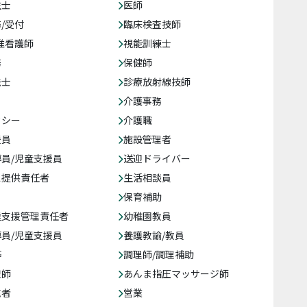
生士
医師
/受付
臨床検査技師
准看護師
視能訓練士
務
保健師
法士
診療放射線技師
介護事務
クシー
介護職
援員
施設管理者
員/児童支援員
送迎ドライバー
ス提供責任者
生活相談員
保育補助
達支援管理責任者
幼稚園教員
員/児童支援員
養護教諭/教員
等
調理師/調理補助
復師
あんま指圧マッサージ師
売者
営業