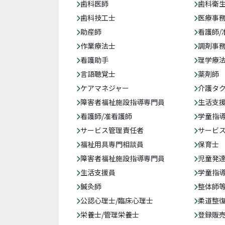
歯科医師
歯科衛
歯科技工士
医療事務
助産師
看護師/
作業療法士
調剤事
看護助手
理学療
言語聴覚士
薬剤師
ケアマネジャー
介護タ
障害者福祉施設指導専門員
生活支
看護師/准看護師
学童指導
サービス管理責任者
サービ
福祉用具専門相談員
保育士
障害者福祉施設指導専門員
児童発
生活支援員
学童指導
鍼灸師
整体師
公認心理士/臨床心理士
柔道整
栄養士/管理栄養士
登録販