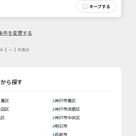
条件を変更する
1
1
中
～
件表示
アから探す
東灘区
神戸市灘区
長田区
神戸市須磨区
北区
神戸市中央区
明石市
芦屋市