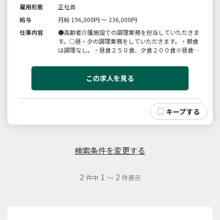
雇用形態
正社員
給与
月給 196,000円 ～ 236,000円
仕事内容
●高齢者介護施設での調理業務を担当していただきま
す。○昼・夕の調理業務をしていただきます。・朝食
は調理なし。・昼食２５０食、夕食２００食※昼食の
賄いがあります。・現在、２名の調理師が活躍中・未
経験の方も丁寧に指導致します。【変更範囲：法人の
定める業務】
この求人を見る
検索条件を変更する
2
1
2
件中
～
件表示