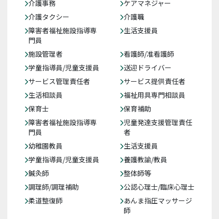
介護事務
ケアマネジャー
介護タクシー
介護職
障害者福祉施設指導専
生活支援員
門員
施設管理者
看護師/准看護師
学童指導員/児童支援員
送迎ドライバー
サービス管理責任者
サービス提供責任者
生活相談員
福祉用具専門相談員
保育士
保育補助
障害者福祉施設指導専
児童発達支援管理責任
門員
者
幼稚園教員
生活支援員
学童指導員/児童支援員
養護教諭/教員
鍼灸師
整体師等
調理師/調理補助
公認心理士/臨床心理士
柔道整復師
あんま指圧マッサージ
師