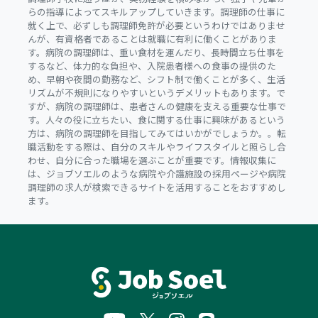
らの指導によってスキルアップしていきます。調理師の仕事に
就く上で、必ずしも調理師免許が必要というわけではありませ
んが、有資格者であることは就職に有利に働くことがありま
す。病院の調理師は、重い食材を運んだり、長時間立ち仕事を
するなど、体力的な負担や、入院患者様への食事の提供のた
め、早朝や夜間の勤務など、シフト制で働くことが多く、生活
リズムが不規則になりやすいというデメリットもあります。で
すが、病院の調理師は、患者さんの健康を支える重要な仕事で
す。人々の役に立ちたい、食に関する仕事に興味があるという
方は、病院の調理師を目指してみてはいかがでしょうか。。転
職活動をする際は、自分のスキルやライフスタイルと照らし合
わせ、自分に合った職場を選ぶことが重要です。情報収集に
は、ジョブソエルのような病院や介護施設の採用ページや病院
調理師の求人が検索できるサイトを活用することをおすすめし
ます。