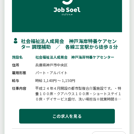
社会福祉法人成晃会 神戸海岸特養ケアセン
ター 調理補助 ／ 各線三宮駅から徒歩８分
施設名
社会福祉法人成晃会 神戸海岸特養ケアセンター
住所
兵庫県神戸市中央区
雇用形態
パート・アルバイト
給与
時給 1,140円 ～ 1,150円
仕事内容
平成２４年４月開設の都市型複合介護施設です。・特
養１００床・クアハウス１００床・ショートステイ１
０床・デイサービス盛付、洗い場担当※就業時間８：
００〜１７：００の間で３時間から曜日応相談【変更
範囲：法人の定める業務】
この求人を見る