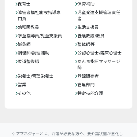
保育士
保育補助
障害者福祉施設指導専
児童発達支援管理責任
門員
者
幼稚園教員
生活支援員
学童指導員/児童支援員
養護教諭/教員
鍼灸師
整体師等
調理師/調理補助
公認心理士/臨床心理士
柔道整復師
あんま指圧マッサージ
師
栄養士/管理栄養士
登録販売者
営業
管理部門
その他
特定技能介護
ケアマネジャーとは、介護が必要な方や、要介護状態が悪化し