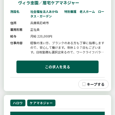
ヴィラ杢園／居宅ケアマネジャー
施設名
社会福祉法人あかね 特別養護 老人ホーム ロー
タス・ガーデン
住所
兵庫県尼崎市
雇用形態
正社員
給与
月給 220,000円
仕事内容
経験の浅い方、ブランクのある方も丁寧に指導します
ので、安心して働けます。年休１０７日もございま
す。日祝勤務も選択出来るので、ワークライフバラン
スに合った働き方が可能です。入職後に働き方の変更
ＯＫ！！詳細は特記事項をご覧ください。施設内に託
児所があるので、小さなお子さんがいる方も働きやす
この求人を見る
い環境です。【変更範囲：変更...
ハロワ
ケアマネジャー