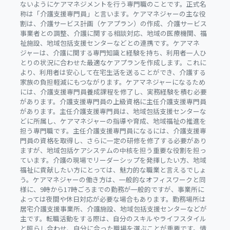
ないようにケアマネジメントを行う専門職のことです。正式名
称は「介護支援専門員」と言います。ケアマネジャーの主な役
割は、介護サービス計画（ケアプラン）の作成、介護サービス
事業者との調整、介護に関する相談対応、地域の医療機関、福
祉施設、地域包括支援センターなどとの連携です。ケアマネ
ジャーは、介護に関する専門知識と経験を持ち、利用者一人ひ
とりの状況に合わせた最適なケアプランを作成します。これに
より、利用者は安心して在宅生活を送ることができ、介護する
家族の負担軽減にもつながります。ケアマネジャーになるため
には、介護支援専門員養成課程を修了し、実務経験を積む必要
があります。介護支援専門員の上級資格に主任介護支援専門員
があります。主任介護支援専門員は、地域包括支援センターな
どに所属し、ケアマネジャーの指導や育成、地域福祉の推進を
担う専門職です。主任介護支援専門員になるには、介護支援専
門員の資格を取得し、さらに一定の研修を修了する必要があり
ますが、地域包括ケアシステムの中核を担う重要な役割を担っ
ています。介護の現場でリーダーシップを発揮したい方、地域
福祉に貢献したい方にとっては、魅力的な職業と言えるでしょ
う。ケアマネジャーの働き方は、一般的なオフィスワークと同
様に、9時から17時ごろまでの勤務が一般的ですが、事業所に
よっては夜間や休日対応が必要な場合もあります。勤務場所は
居宅介護支援事業所、介護施設、地域包括支援センターなどが
主です。転職活動をする際は、自分のスキルやライフスタイル
と照らし合わせ、自分に合った職場を選ぶことが重要です。情