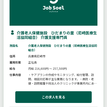
介護老人保健施設 ひだまりの里（尼崎医療生
活協同組合） 介護支援専門員
施設名
介護老人保健施設 ひだまりの里（尼崎医療生活協同
組合）
住所
兵庫県尼崎市
雇用形態
正社員
給与
月給 216,600円 ～ 257,500円
仕事内容
・ケアプランの作成やモニタリング、給付管理、訪
問、相談対応等が主な業務となります。・病院・老
健・訪問看護や同法人のクリニックが事業所内にあ
り、各職種が連携を取り、利用者様の生活をしていま
す。・初めての方も、マニュアルやチェックリストを
活用しながら、安心して仕事ができます。〈変更範
この求人を見る
囲：変更なし〉