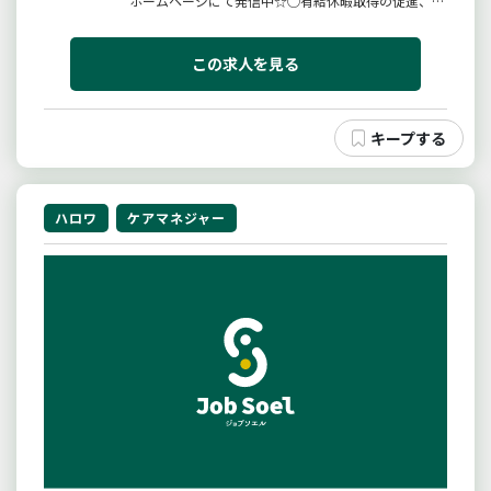
ホームページにて発信中☆◯有給休暇取得の促進、残
業時間の抑制、育児、介護等の両立支援賃金水準の向
上に取り組んでいます。◯ご利用者様の計画などを作
成し、支援する仕事。◯リモートワーク可！（規定あ
この求人を見る
り）業務の変更範囲：変更なし
ハロワ
ケアマネジャー