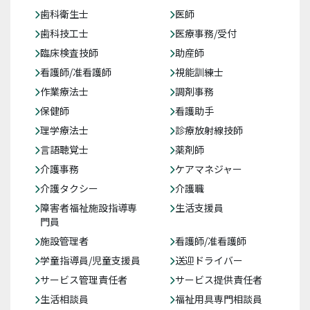
歯科衛生士
医師
歯科技工士
医療事務/受付
臨床検査技師
助産師
看護師/准看護師
視能訓練士
作業療法士
調剤事務
保健師
看護助手
理学療法士
診療放射線技師
言語聴覚士
薬剤師
介護事務
ケアマネジャー
介護タクシー
介護職
障害者福祉施設指導専
生活支援員
門員
施設管理者
看護師/准看護師
学童指導員/児童支援員
送迎ドライバー
サービス管理責任者
サービス提供責任者
生活相談員
福祉用具専門相談員