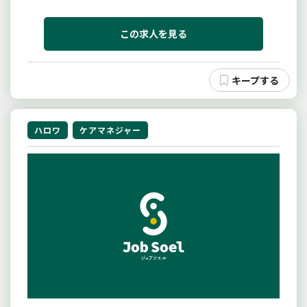
業務を行い、事業所とお客様への支援やサービスの調
整、介護給付費の管理を行って頂きます。ブランクあ
り・未経験の方歓迎！先輩がしっかり指導を行いま
この求人を見る
す。一から知識や経験を積んで...
ハロワ
ケアマネジャー