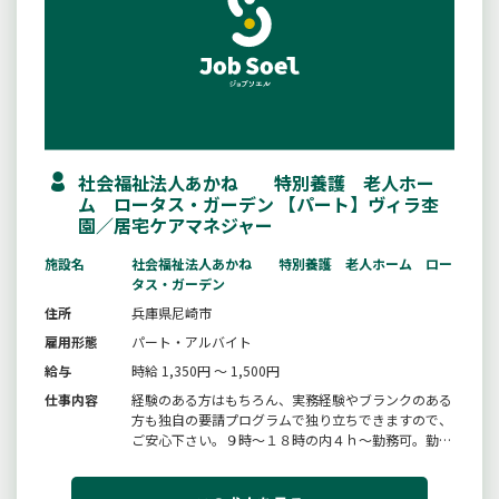
社会福祉法人あかね 特別養護 老人ホー
ム ロータス・ガーデン 【パート】ヴィラ杢
園／居宅ケアマネジャー
施設名
社会福祉法人あかね 特別養護 老人ホーム ロー
タス・ガーデン
住所
兵庫県尼崎市
雇用形態
パート・アルバイト
給与
時給 1,350円 ～ 1,500円
仕事内容
経験のある方はもちろん、実務経験やブランクのある
方も独自の要請プログラムで独り立ちできますので、
ご安心下さい。９時〜１８時の内４ｈ〜勤務可。勤務
日数や時間はご相談下さい。施設内に託児所があるの
で、小さなお子さんがいる方も働きやすい環境で