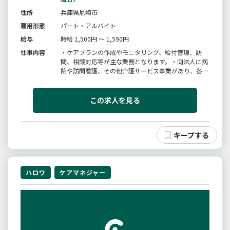
住所
兵庫県尼崎市
雇用形態
パート・アルバイト
給与
時給 1,500円 ～ 1,590円
仕事内容
・ケアプランの作成やモニタリング、給付管理、訪
問、相談対応等が主な業務となります。・同法人に病
院や訪問看護、その他介護サービス事業があり、各職
種が連携を取り、利用者の生活を支援しています。・
初めての方も、マニュアルやチェックリストを活用し
ながら安心して仕事ができます。〈変更範囲：変更な
この求人を見る
し〉
ハロワ
ケアマネジャー