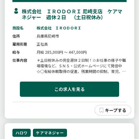
株式会社 ＩＲＯＤＯＲＩ 尼崎支店 ケアマ
ネジャー 週休２日 （土日祝休み）
施設名
株式会社 ＩＲＯＤＯＲＩ
住所
兵庫県尼崎市
雇用形態
正社員
給与
月給 285,000円 ～ 447,000円
仕事内容
＊土日祝休みの完全週休２日制！☆お仕事の様子や職
場環境など、ＳＮＳ・公式ホームページにて発信中
☆◯有給休暇取得の促進、残業時間の抑制、育児、介
護等の両立支援賃金水準の向上に取り組んでいます。
◯ご利用者様の計画などを作成し、支援する仕事。◯
リモートワーク可！（規定あり）業務の変更範囲：変
この求人を見る
更なし
ハロワ
ケアマネジャー