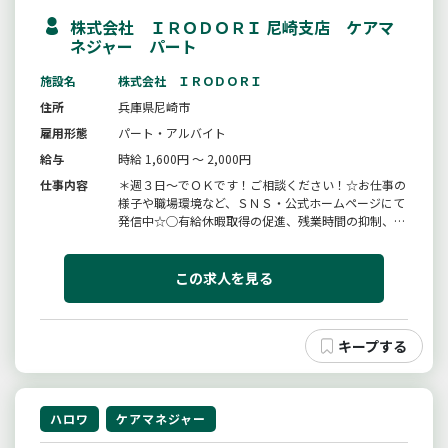
株式会社 ＩＲＯＤＯＲＩ 尼崎支店 ケアマ
ネジャー パート
施設名
株式会社 ＩＲＯＤＯＲＩ
住所
兵庫県尼崎市
雇用形態
パート・アルバイト
給与
時給 1,600円 ～ 2,000円
仕事内容
＊週３日〜でＯＫです！ご相談ください！☆お仕事の
様子や職場環境など、ＳＮＳ・公式ホームページにて
発信中☆◯有給休暇取得の促進、残業時間の抑制、育
児、介護等の両立支援賃金水準の向上に取り組んでい
ます。◯ご利用者様の計画などを作成し、支援する仕
事。業務の変更範囲：変更なし
この求人を見る
ハロワ
ケアマネジャー