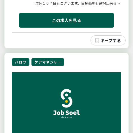
年休１０７日もございます。日祝勤務も選択出来るの
で、ワークライフバランスに合った働き方が可能で
す。入職後に働き方の変更ＯＫ！！詳細は特記事項を
ご覧ください。施設内に託児所があるので、小さなお
この求人を見る
子さんがいる方も働きやすい環...
ハロワ
ケアマネジャー