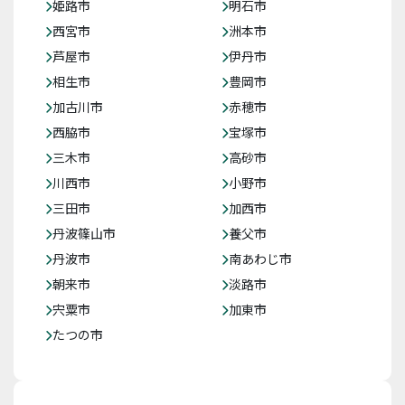
姫路市
明石市
西宮市
洲本市
芦屋市
伊丹市
相生市
豊岡市
加古川市
赤穂市
西脇市
宝塚市
三木市
高砂市
川西市
小野市
三田市
加西市
丹波篠山市
養父市
丹波市
南あわじ市
朝来市
淡路市
宍粟市
加東市
たつの市