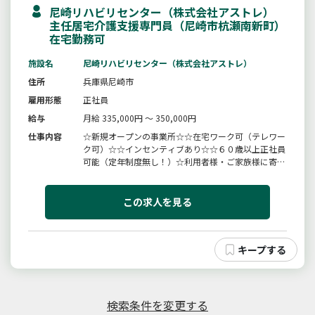
尼崎リハビリセンター（株式会社アストレ）
主任居宅介護支援専門員（尼崎市杭瀬南新町）
在宅勤務可
施設名
尼崎リハビリセンター（株式会社アストレ）
住所
兵庫県尼崎市
雇用形態
正社員
給与
月給 335,000円 ～ 350,000円
仕事内容
☆新規オープンの事業所☆☆在宅ワーク可（テレワー
ク可）☆☆インセンティブあり☆☆６０歳以上正社員
可能（定年制度無し！）☆利用者様・ご家族様に寄り
添いながら、地域の医療・介護・行政との連携を図
り、生活全体を支えるケアマネジメントを行っていた
だきます。※在宅ワークも可能です。・ケアプラン作
この求人を見る
成、モニタリング、アセスメン...
検索条件を変更する