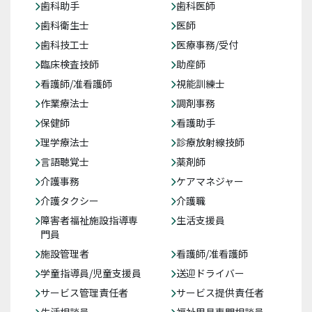
歯科助手
歯科医師
歯科衛生士
医師
歯科技工士
医療事務/受付
臨床検査技師
助産師
看護師/准看護師
視能訓練士
作業療法士
調剤事務
保健師
看護助手
理学療法士
診療放射線技師
言語聴覚士
薬剤師
介護事務
ケアマネジャー
介護タクシー
介護職
障害者福祉施設指導専
生活支援員
門員
施設管理者
看護師/准看護師
学童指導員/児童支援員
送迎ドライバー
サービス管理責任者
サービス提供責任者
生活相談員
福祉用具専門相談員