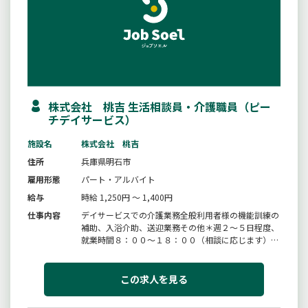
株式会社 桃吉 生活相談員・介護職員（ピー
チデイサービス）
施設名
株式会社 桃吉
住所
兵庫県明石市
雇用形態
パート・アルバイト
給与
時給 1,250円 ～ 1,400円
仕事内容
デイサービスでの介護業務全般利用者様の機能訓練の
補助、入浴介助、送迎業務その他＊週２〜５日程度、
就業時間８：００〜１８：００（相談に応じます）＊
ハローワークを通じてご応募ください。＊変更範囲：
変更なし
この求人を見る