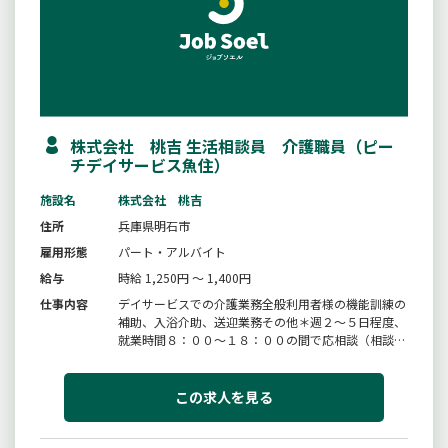
株式会社 桃吉 生活相談員 介護職員（ピー
チデイサービス魚住）
施設名
株式会社 桃吉
住所
兵庫県明石市
雇用形態
パート・アルバイト
給与
時給 1,250円 ～ 1,400円
仕事内容
デイサービスでの介護業務全般利用者様の機能訓練の
補助、入浴介助、送迎業務その他＊週２〜５日程度、
就業時間８：００〜１８：００の間で応相談（相談に
応じます）＊変更範囲：変更なし
この求人を見る