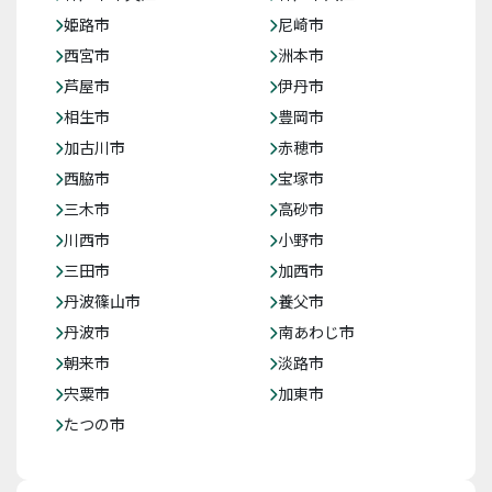
姫路市
尼崎市
西宮市
洲本市
芦屋市
伊丹市
相生市
豊岡市
加古川市
赤穂市
西脇市
宝塚市
三木市
高砂市
川西市
小野市
三田市
加西市
丹波篠山市
養父市
丹波市
南あわじ市
朝来市
淡路市
宍粟市
加東市
たつの市