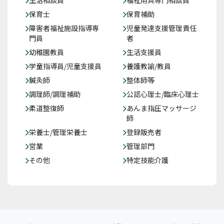
保育士
保育補助
障害者福祉施設指導専
児童発達支援管理責任
門員
者
幼稚園教員
生活支援員
学童指導員/児童支援員
養護教諭/教員
鍼灸師
整体師等
調理師/調理補助
公認心理士/臨床心理士
柔道整復師
あんま指圧マッサージ
師
栄養士/管理栄養士
登録販売者
営業
管理部門
その他
特定技能介護