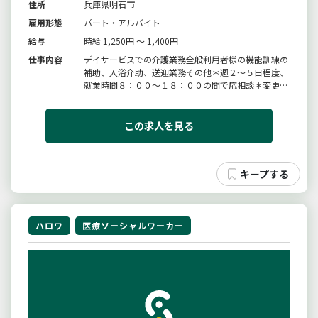
住所
兵庫県明石市
雇用形態
パート・アルバイト
給与
時給 1,250円 ～ 1,400円
仕事内容
デイサービスでの介護業務全般利用者様の機能訓練の
補助、入浴介助、送迎業務その他＊週２〜５日程度、
就業時間８：００〜１８：００の間で応相談＊変更範
囲：変更なし
この求人を見る
ハロワ
医療ソーシャルワーカー