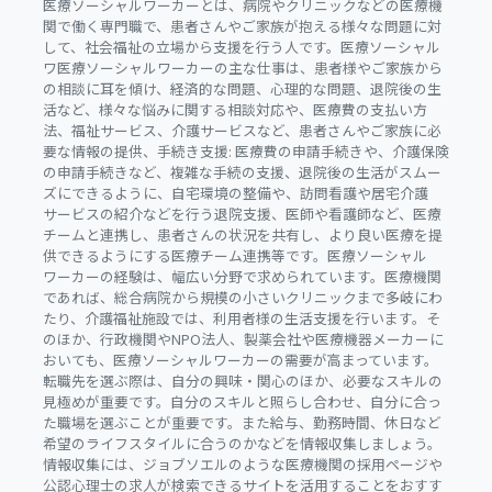
医療ソーシャルワーカーとは、病院やクリニックなどの医療機
関で働く専門職で、患者さんやご家族が抱える様々な問題に対
して、社会福祉の立場から支援を行う人です。医療ソーシャル
ワ医療ソーシャルワーカーの主な仕事は、患者様やご家族から
の相談に耳を傾け、経済的な問題、心理的な問題、退院後の生
活など、様々な悩みに関する相談対応や、医療費の支払い方
法、福祉サービス、介護サービスなど、患者さんやご家族に必
要な情報の提供、手続き支援: 医療費の申請手続きや、介護保険
の申請手続きなど、複雑な手続の支援、退院後の生活がスムー
ズにできるように、自宅環境の整備や、訪問看護や居宅介護
サービスの紹介などを行う退院支援、医師や看護師など、医療
チームと連携し、患者さんの状況を共有し、より良い医療を提
供できるようにする医療チーム連携等です。医療ソーシャル
ワーカーの経験は、幅広い分野で求められています。医療機関
であれば、総合病院から規模の小さいクリニックまで多岐にわ
たり、介護福祉施設では、利用者様の生活支援を行います。そ
のほか、行政機関やNPO法人、製薬会社や医療機器メーカーに
おいても、医療ソーシャルワーカーの需要が高まっています。
転職先を選ぶ際は、自分の興味・関心のほか、必要なスキルの
見極めが重要です。自分のスキルと照らし合わせ、自分に合っ
た職場を選ぶことが重要です。また給与、勤務時間、休日など
希望のライフスタイルに合うのかなどを情報収集しましょう。
情報収集には、ジョブソエルのような医療機関の採用ページや
公認心理士の求人が検索できるサイトを活用することをおすす