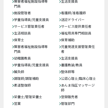
障害者福祉施設指導専
生活支援員
門員
施設管理者
看護師/准看護師
学童指導員/児童支援員
送迎ドライバー
サービス管理責任者
サービス提供責任者
生活相談員
福祉用具専門相談員
保育士
保育補助
障害者福祉施設指導専
児童発達支援管理責任
門員
者
幼稚園教員
生活支援員
学童指導員/児童支援員
養護教諭/教員
鍼灸師
整体師等
調理師/調理補助
公認心理士/臨床心理士
柔道整復師
あんま指圧マッサージ
師
栄養士/管理栄養士
登録販売者
営業
管理部門