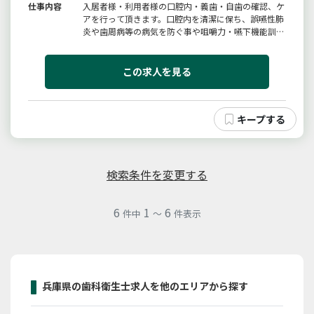
仕事内容
入居者様・利用者様の口腔内・義歯・自歯の確認、ケ
アを行って頂きます。口腔内を清潔に保ち、誤嚥性肺
炎や歯周病等の病気を防ぐ事や咀嚼力・嚥下機能訓練
を実施し、入居者様・利用者様が食事を美味しく召し
上がられる事にご尽力下さい。また、介護職員への口
腔ケアの指導・講習を行っていただくことも業務の一
この求人を見る
環となります。業務に慣れれ...
検索条件を変更する
6
1
6
件中
～
件表示
兵庫県の歯科衛生士求人を他のエリアから探す