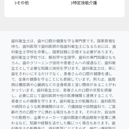
その他
特定技能介護
歯科衛生士は、歯や口腔の健康を守る専門家です。国家資格を
持ち、歯科医院で歯科医師の指歯科衛生士になるためには、歯
科衛生士学校を卒業し、国家試験に合格する必要があります。
歯科衛生士学校では、解剖学や生理学、歯科の専門知識はもち
ろん、歯のクリーニング技術や患者さんへの接遇など、歯科衛
生士として必要な知識と技術を学びます。歯科衛生士は、単に
歯をきれいにするだけでなく、患者さんの口腔の健康を通し
て、全身の健康を守ることにも貢献しています。例えば、歯周
病は糖尿病や心臓病などの全身疾患と深い関係があることがわ
かっています。歯科衛生士は、患者さんの口腔の状態を把握
し、必要に応じて歯科医師や他の医療機関と連携することで、
患者さんの健康を守ります。歯科衛生士の転職先は、歯科医院
や病院のような医療機関のほか、介護施設や訪問歯科で、ご高
齢の方の口腔ケアに携わる場合もあります。そのほか、自治体
での勤務や、企業やメーカーで歯科関連の商品開発や営業に携
わるなど、知識や経験を活かした職につく場合もあります。歯
科衛生士の転職先は、歯科医院にとどまらず、幅広い選択肢が