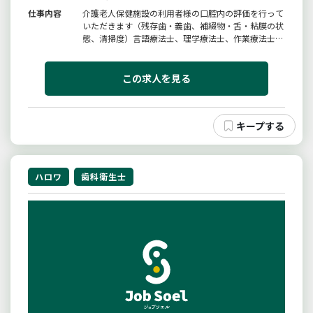
仕事内容
介護老人保健施設の利用者様の口腔内の評価を行って
いただきます（残存歯・義歯、補綴物・舌・粘膜の状
態、清掃度）言語療法士、理学療法士、作業療法士、
管理栄養士、看護師、介護士等と協働し、利用者様の
自立支援に向けた取り組みを行います変更範囲：変更
なし
この求人を見る
ハロワ
歯科衛生士