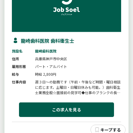
龍崎歯科医院 歯科衛生士
施設名
龍崎歯科医院
住所
兵庫県神戸市中央区
雇用形態
パート・アルバイト
給与
時給 2,800円
仕事内容
週３日〜の勤務です（午前・午後など時間・曜日相談
に応じます。土曜日・日曜日休みも可能。）歯科衛生
士業務全般☆面接前の見学可◆仕事のブランクの長い
方でも大歓迎、親切に指導いたします。◆就業時間
は、学校行事等にも柔軟に対応いたします。変更範
囲：変更なし
この求人を見る