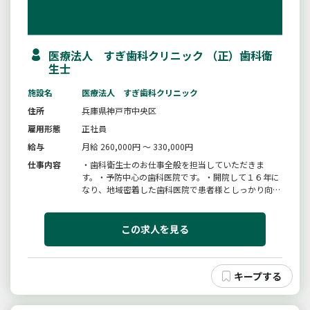
医療法人 すぎ歯科クリニック （正）歯科衛
生士
施設名
医療法人 すぎ歯科クリニック
住所
兵庫県神戸市中央区
雇用形態
正社員
給与
月給 260,000円 ～ 330,000円
仕事内容
・歯科衛生士のお仕事全般を担当していただきま
す。・予防中心の歯科医院です。・開院して１６年に
なり、地域密着した歯科医院で患者様としっかり向き
合うことができ、やりがいのある仕事です。・院内減
菌システムも徹底しており清潔な医院です。・感染症
対策も万全です。＊保育園併設（スタッフ用・患者様
この求人を見る
用）６ヶ月〜未就園児の託児可能...