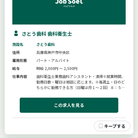
さとう歯科 歯科衛生士
施設名
さとう歯科
住所
兵庫県神戸市中央区
雇用形態
パート・アルバイト
給与
時給 2,000円 ～ 2,500円
仕事内容
歯科衛生士業務歯科アシスタント・清掃※就業時間、
勤務日数・曜日は相談に応じます。※毎週土・日のど
ちらかに勤務できる方（日曜は月１〜２回）８：５
５〜１６：３０（休憩５０分）の勤務をお願いしま
す。※週末（土・日）のみの勤務でも可業務の変更範
囲：変更なし
この求人を見る