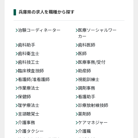
兵庫県の求人を職種から探す
治験コーディネーター
医療ソーシャルワー
カー
歯科助手
歯科医師
歯科衛生士
医師
歯科技工士
医療事務/受付
臨床検査技師
助産師
看護師/准看護師
視能訓練士
作業療法士
調剤事務
保健師
看護助手
理学療法士
診療放射線技師
言語聴覚士
薬剤師
介護事務
ケアマネジャー
介護タクシー
介護職