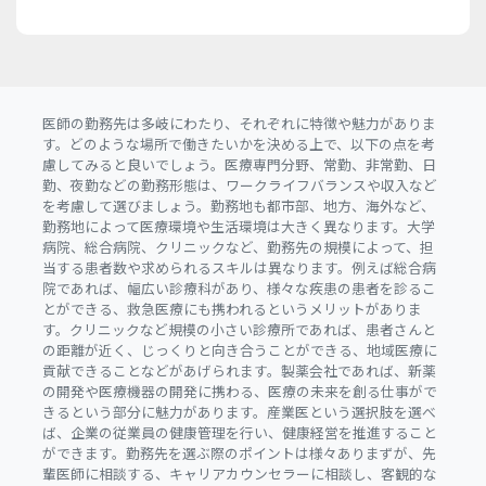
医師の勤務先は多岐にわたり、それぞれに特徴や魅力がありま
す。どのような場所で働きたいかを決める上で、以下の点を考
慮してみると良いでしょう。医療専門分野、常勤、非常勤、日
勤、夜勤などの勤務形態は、ワークライフバランスや収入など
を考慮して選びましょう。勤務地も都市部、地方、海外など、
勤務地によって医療環境や生活環境は大きく異なります。大学
病院、総合病院、クリニックなど、勤務先の規模によって、担
当する患者数や求められるスキルは異なります。例えば総合病
院であれば、幅広い診療科があり、様々な疾患の患者を診るこ
とができる、救急医療にも携われるというメリットがありま
す。クリニックなど規模の小さい診療所であれば、患者さんと
の距離が近く、じっくりと向き合うことができる、地域医療に
貢献できることなどがあげられます。製薬会社であれば、新薬
の開発や医療機器の開発に携わる、医療の未来を創る仕事がで
きるという部分に魅力があります。産業医という選択肢を選べ
ば、企業の従業員の健康管理を行い、健康経営を推進すること
ができます。勤務先を選ぶ際のポイントは様々ありまずが、先
輩医師に相談する、キャリアカウンセラーに相談し、客観的な