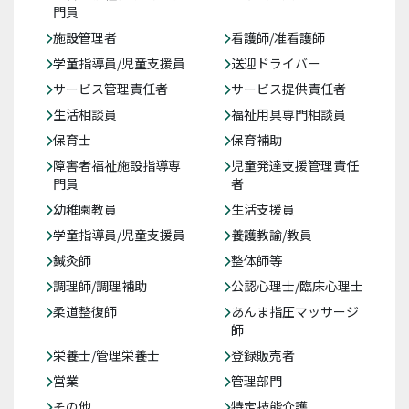
門員
施設管理者
看護師/准看護師
学童指導員/児童支援員
送迎ドライバー
サービス管理責任者
サービス提供責任者
生活相談員
福祉用具専門相談員
保育士
保育補助
障害者福祉施設指導専
児童発達支援管理責任
門員
者
幼稚園教員
生活支援員
学童指導員/児童支援員
養護教諭/教員
鍼灸師
整体師等
調理師/調理補助
公認心理士/臨床心理士
柔道整復師
あんま指圧マッサージ
師
栄養士/管理栄養士
登録販売者
営業
管理部門
その他
特定技能介護