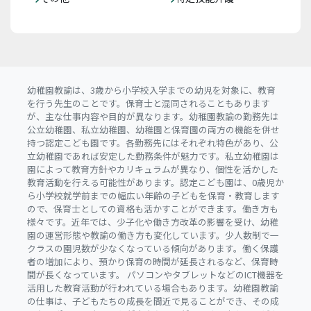
幼稚園教諭は、3歳から小学校入学までの幼児を対象に、教育
を行う先生のことです。保育士と混同されることもあります
が、主な仕事内容や目的が異なります。幼稚園教諭の勤務先は
公立幼稚園、私立幼稚園、幼稚園と保育園の両方の機能を併せ
持つ認定こども園です。各勤務先にはそれぞれ特色があり、公
立幼稚園であれば安定した勤務条件が魅力です。私立幼稚園は
園によって教育方針やカリキュラムが異なり、個性を活かした
教育活動を行える可能性があります。認定こども園は、0歳児か
ら小学校就学前までの幅広い年齢の子どもを保育・教育します
ので、保育士としての資格も活かすことができます。働き方も
様々です。近年では、少子化や働き方改革の影響を受け、幼稚
園の運営形態や教諭の働き方も変化しています。少人数制で一
クラスの園児数が少なくなっている傾向があります。働く保護
者の増加により、預かり保育の時間が延長されるなど、保育時
間が長くなっています。 パソコンやタブレットなどのICT機器を
活用した教育活動が行われている場合もあります。幼稚園教諭
の仕事は、子どもたちの成長を間近で見ることができ、その成