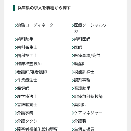
兵庫県の求人を職種から探す
治験コーディネーター
医療ソーシャルワー
カー
歯科助手
歯科医師
歯科衛生士
医師
歯科技工士
医療事務/受付
臨床検査技師
助産師
看護師/准看護師
視能訓練士
作業療法士
調剤事務
保健師
看護助手
理学療法士
診療放射線技師
言語聴覚士
薬剤師
介護事務
ケアマネジャー
介護タクシー
介護職
障害者福祉施設指導専
生活支援員