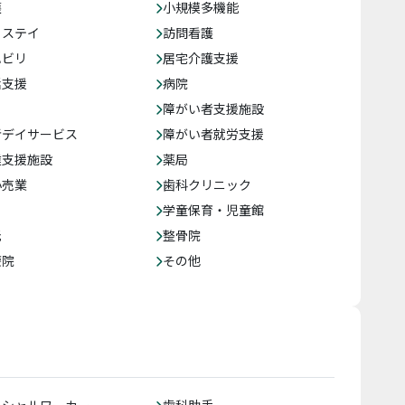
護
小規模多機能
トステイ
訪問看護
ハビリ
居宅介護支援
括支援
病院
障がい者支援施設
者デイサービス
障がい者就労支援
達支援施設
薬局
小売業
歯科クリニック
学童保育・児童館
託
整骨院
療院
その他
ーシャルワーカー
歯科助手