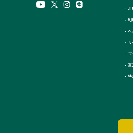
お
利
ヘ
サ
プ
運
特