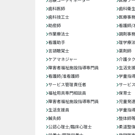
歯科医師
歯科衛
歯科技工士
医療事務
助産師
看護師/
作業療法士
調剤事
看護助手
理学療
言語聴覚士
薬剤師
ケアマネジャー
介護タ
障害者福祉施設指導専門員
生活支
看護師/准看護師
学童指導
サービス管理責任者
サービ
福祉用具専門相談員
保育士
障害者福祉施設指導専門員
児童発
生活支援員
学童指導
鍼灸師
整体師
公認心理士/臨床心理士
柔道整
栄養士/管理栄養士
登録販