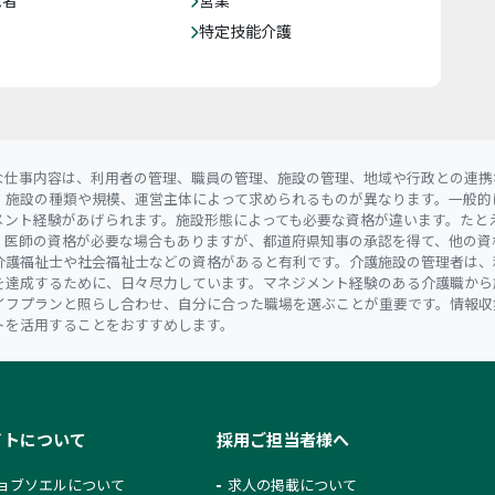
特定技能介護
な仕事内容は、利用者の管理、職員の管理、施設の管理、地域や行政との連携
。施設の種類や規模、運営主体によって求められるものが異なります。一般的
メント経験があげられます。施設形態によっても必要な資格が違います。たと
、医師の資格が必要な場合もありますが、都道府県知事の承認を得て、他の資
介護福祉士や社会福祉士などの資格があると有利です。介護施設の管理者は、
を達成するために、日々尽力しています。マネジメント経験のある介護職から
イフプランと照らし合わせ、自分に合った職場を選ぶことが重要です。情報収
トを活用することをおすすめします。
イトについて
採用ご担当者様へ
ョブソエルについて
求人の掲載について