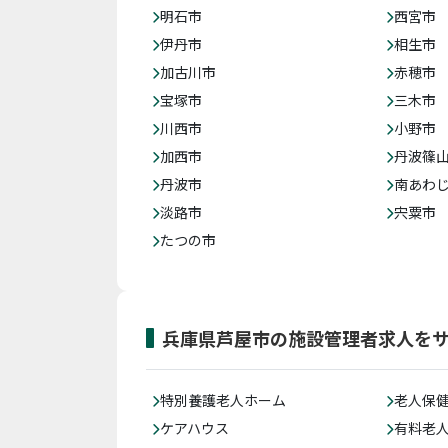
明石市
西宮市
伊丹市
相生市
加古川市
赤穂市
宝塚市
三木市
川西市
小野市
加西市
丹波篠
丹波市
南あわ
淡路市
宍粟市
たつの市
兵庫県芦屋市の施設管理者求人を
特別養護老人ホーム
老人保
ケアハウス
有料老