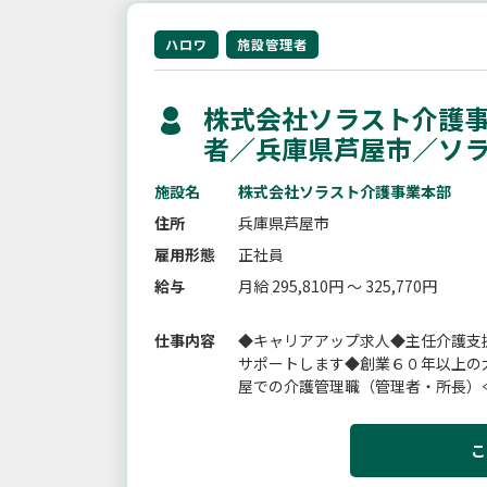
ハロワ
施設管理者
株式会社ソラスト介護事
者／兵庫県芦屋市／ソ
施設名
株式会社ソラスト介護事業本部
住所
兵庫県芦屋市
雇用形態
正社員
給与
月給 295,810円 ～ 325,770円
仕事内容
◆キャリアアップ求人◆主任介護支
サポートします◆創業６０年以上の
屋での介護管理職（管理者・所長）
管理・利用者様の意向を踏まえた居宅
こ