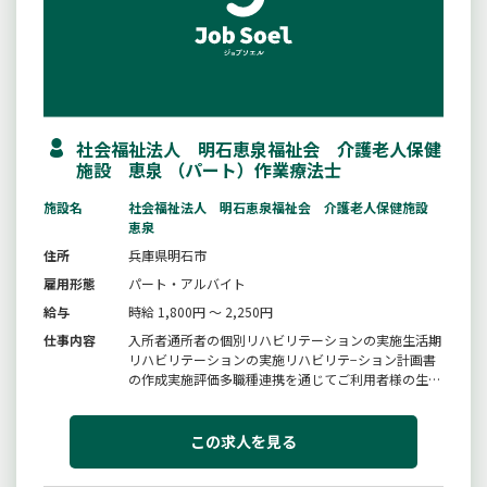
社会福祉法人 明石恵泉福祉会 介護老人保健
施設 恵泉 （パート）作業療法士
施設名
社会福祉法人 明石恵泉福祉会 介護老人保健施設
恵泉
住所
兵庫県明石市
雇用形態
パート・アルバイト
給与
時給 1,800円 ～ 2,250円
仕事内容
入所者通所者の個別リハビリテーションの実施生活期
リハビリテーションの実施リハビリテ−ション計画書
の作成実施評価多職種連携を通じてご利用者様の生活
の向上を図る活動を行う法人内の委員会への参加＊変
更範囲：変更なし
この求人を見る