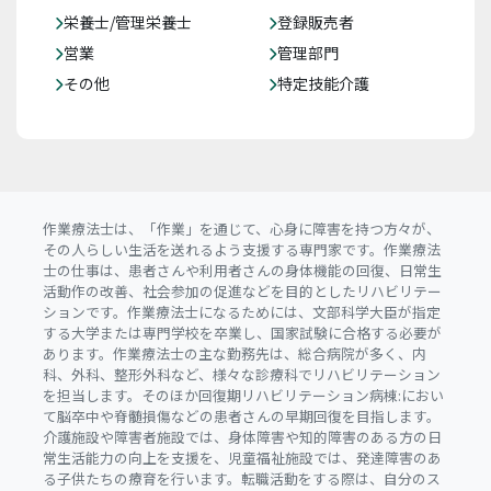
栄養士/管理栄養士
登録販売者
営業
管理部門
その他
特定技能介護
作業療法士は、「作業」を通じて、心身に障害を持つ方々が、
その人らしい生活を送れるよう支援する専門家です。作業療法
士の仕事は、患者さんや利用者さんの身体機能の回復、日常生
活動作の改善、社会参加の促進などを目的としたリハビリテー
ションです。作業療法士になるためには、文部科学大臣が指定
する大学または専門学校を卒業し、国家試験に合格する必要が
あります。作業療法士の主な勤務先は、総合病院が多く、内
科、外科、整形外科など、様々な診療科でリハビリテーション
を担当します。そのほか回復期リハビリテーション病棟:におい
て脳卒中や脊髄損傷などの患者さんの早期回復を目指します。
介護施設や障害者施設では、身体障害や知的障害のある方の日
常生活能力の向上を支援を、児童福祉施設では、発達障害のあ
る子供たちの療育を行います。転職活動をする際は、自分のス