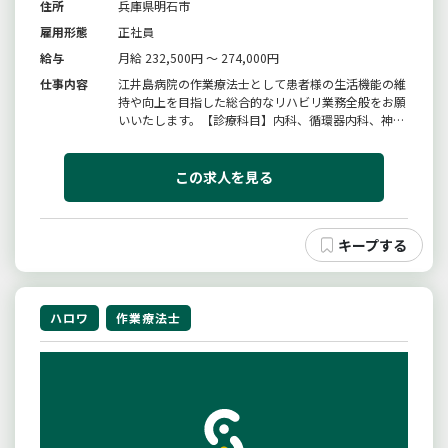
住所
兵庫県明石市
雇用形態
正社員
給与
月給 232,500円 ～ 274,000円
仕事内容
江井島病院の作業療法士として患者様の生活機能の維
持や向上を目指した総合的なリハビリ業務全般をお願
いいたします。【診療科目】内科、循環器内科、神経
内科、心療内科、外科、整形外科、リハビリテーショ
ン科、脳神経外科、皮膚科、小児科、泌尿器科、歯科
【病床数】１２０床（回復期リハビリテーション病棟
この求人を見る
６０床、一般病棟６０床）※...
ハロワ
作業療法士