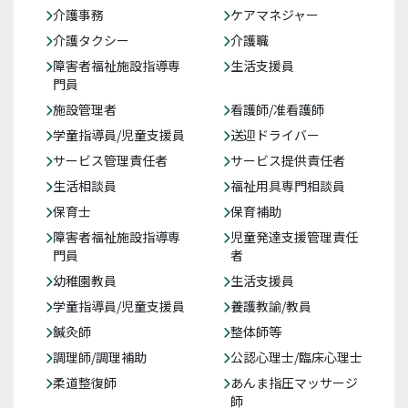
介護事務
ケアマネジャー
介護タクシー
介護職
障害者福祉施設指導専
生活支援員
門員
施設管理者
看護師/准看護師
学童指導員/児童支援員
送迎ドライバー
サービス管理責任者
サービス提供責任者
生活相談員
福祉用具専門相談員
保育士
保育補助
障害者福祉施設指導専
児童発達支援管理責任
門員
者
幼稚園教員
生活支援員
学童指導員/児童支援員
養護教諭/教員
鍼灸師
整体師等
調理師/調理補助
公認心理士/臨床心理士
柔道整復師
あんま指圧マッサージ
師