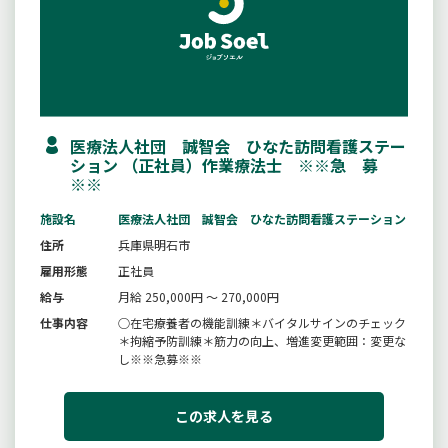
医療法人社団 誠智会 ひなた訪問看護ステー
ション （正社員）作業療法士 ※※急 募
※※
施設名
医療法人社団 誠智会 ひなた訪問看護ステーション
住所
兵庫県明石市
雇用形態
正社員
給与
月給 250,000円 ～ 270,000円
仕事内容
○在宅療養者の機能訓練＊バイタルサインのチェック
＊拘縮予防訓練＊筋力の向上、増進変更範囲：変更な
し※※急募※※
この求人を見る