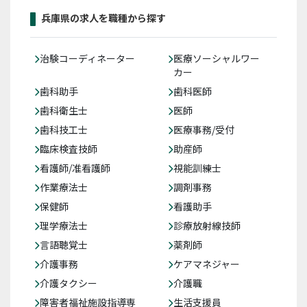
兵庫県の求人を職種から探す
治験コーディネーター
医療ソーシャルワー
カー
歯科助手
歯科医師
歯科衛生士
医師
歯科技工士
医療事務/受付
臨床検査技師
助産師
看護師/准看護師
視能訓練士
作業療法士
調剤事務
保健師
看護助手
理学療法士
診療放射線技師
言語聴覚士
薬剤師
介護事務
ケアマネジャー
介護タクシー
介護職
障害者福祉施設指導専
生活支援員