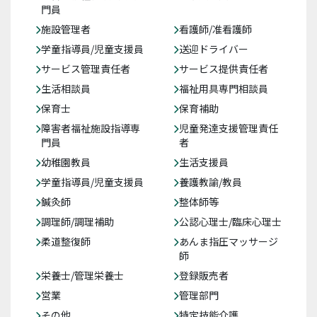
門員
施設管理者
看護師/准看護師
学童指導員/児童支援員
送迎ドライバー
サービス管理責任者
サービス提供責任者
生活相談員
福祉用具専門相談員
保育士
保育補助
障害者福祉施設指導専
児童発達支援管理責任
門員
者
幼稚園教員
生活支援員
学童指導員/児童支援員
養護教諭/教員
鍼灸師
整体師等
調理師/調理補助
公認心理士/臨床心理士
柔道整復師
あんま指圧マッサージ
師
栄養士/管理栄養士
登録販売者
営業
管理部門
その他
特定技能介護