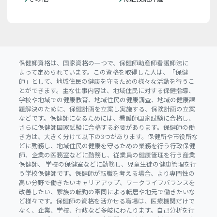
保健師資格は、国家資格の一つで、保健師助産師看護師法に
よって定められています。この資格を取得した人は、「保健
師」として、地域住民の健康を守るための様々な活動を行うこ
とができます。主な仕事内容は、地域住民に対する保健指導、
学校や地域での健康教育、地域住民の健康調査、地域の健康課
題解決のために、保健計画を立案し実施する、保険計画の立案
などです。保健師になるためには、看護師国家試験に合格し、
さらに保健師国家試験に合格する必要があります。保健師の働
き方は、大きく分けて以下の3つがあります。保健所や市役所な
どに勤務し、地域住民の健康を守るための業務を行う行政保健
師、企業の医務室などに勤務し、従業員の健康管理を行う産業
保健師、 学校の保健室などに勤務し、児童生徒の健康管理を行
う学校保健師です。保健師が転職を考える場合、より専門性の
高い分野で働きたいキャリアアップ、ワークライフバランスを
改善したい、家族の転勤の帯同による転居や地元で働きたいな
ど様々です。保健師の資格を活かせる職場は、医療機関だけで
なく、企業、学校、行政など多岐にわたります。自己分析を行