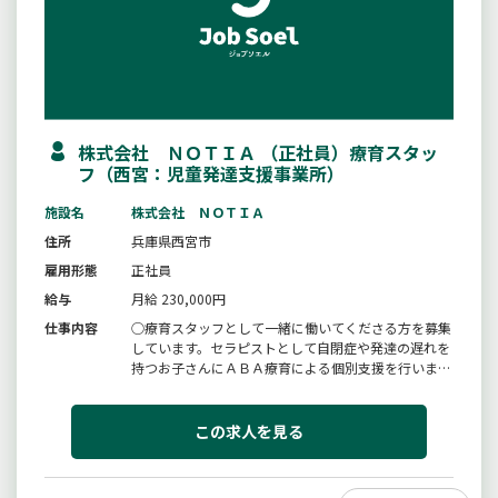
株式会社 ＮＯＴＩＡ （正社員）療育スタッ
フ（西宮：児童発達支援事業所）
施設名
株式会社 ＮＯＴＩＡ
住所
兵庫県西宮市
雇用形態
正社員
給与
月給 230,000円
仕事内容
○療育スタッフとして一緒に働いてくださる方を募集
しています。セラピストとして自閉症や発達の遅れを
持つお子さんにＡＢＡ療育による個別支援を行いま
す。お子さんの可能性を広げて笑顔を増やすお手伝い
ができる素敵なお仕事です。ＡＢＡセラピーの経験
者・未経験者ともに歓迎です！＊ハローワークを通じ
この求人を見る
てご応募ください。※変更範囲：...