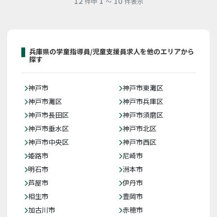
12
1
10
件中
～
件表示
兵庫県の学童指導員/児童支援員求人を他のエリアから
探す
神戸市
神戸市東灘区
神戸市灘区
神戸市兵庫区
神戸市長田区
神戸市須磨区
神戸市垂水区
神戸市北区
神戸市中央区
神戸市西区
姫路市
尼崎市
明石市
洲本市
芦屋市
伊丹市
相生市
豊岡市
加古川市
赤穂市