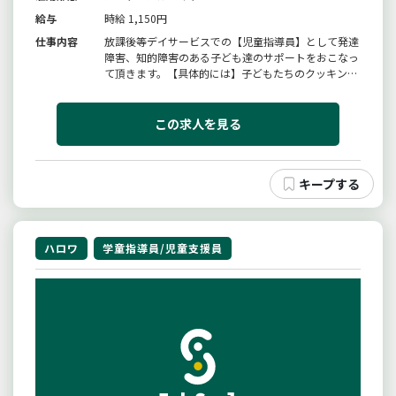
給与
時給 1,150円
仕事内容
放課後等デイサービスでの【児童指導員】として発達
障害、知的障害のある子ども達のサポートをおこなっ
て頂きます。【具体的には】子どもたちのクッキング
や季節の工作などを一緒に作ったりお手伝いを行って
頂いたり、また土曜日や長期休暇時には野外活動（工
場見学や公園遊びなど）での子どもたちと一緒にお出
この求人を見る
かけをして頂くなどのお手伝...
ハロワ
学童指導員/児童支援員