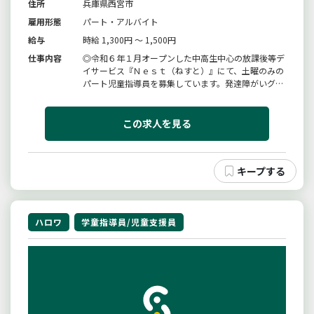
住所
兵庫県西宮市
雇用形態
パート・アルバイト
給与
時給 1,300円 ～ 1,500円
仕事内容
◎令和６年１月オープンした中高生中心の放課後等デ
イサービス『Ｎｅｓｔ（ねすと）』にて、土曜のみの
パート児童指導員を募集しています。発達障がいグ
レーゾーンの中高生中心に個別やグループでの療育を
行い、進路や就労といったキャリアを見据えたＰＣを
活用したライフスキル、ジョブスキル、アートなど自
この求人を見る
己肯定感をはぐくむ支援をして...
ハロワ
学童指導員/児童支援員