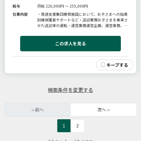
給与
月給 220,000円 ～ 255,000円
仕事内容
・発達支援集団療育施設において、お子さまへの指導
訓練保護者サポートなど・送迎業務お子さまを乗車さ
せた送迎車の運転・運営業務運営企画、運営事務、ｓ
ａｎｓｕｉ保育園連携、イベント企画など運営に関わ
る業務全般【変更範囲：変更なし】Ｎ２５
この求人を見る
検索条件を変更する
‹‹ 前へ
次へ ››
1
2