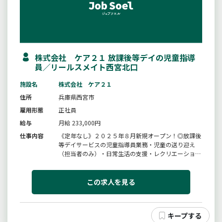
株式会社 ケア２１ 放課後等デイの児童指導
員／リールスメイト西宮北口
施設名
株式会社 ケア２１
住所
兵庫県西宮市
雇用形態
正社員
給与
月給 233,000円
仕事内容
《定年なし》２０２５年８月新規オープン！◎放課後
等デイサービスの児童指導員業務・児童の送り迎え
（担当者のみ）・日常生活の支援・レクリエーション
や行事の企画・運営・日報、連絡ノートの記入等＊
リールスメイトとは、小学生〜高校生までの発達に障
がいのあるお子様に対し、療育を行っている施設で
この求人を見る
す。【変更範囲：変更無し】