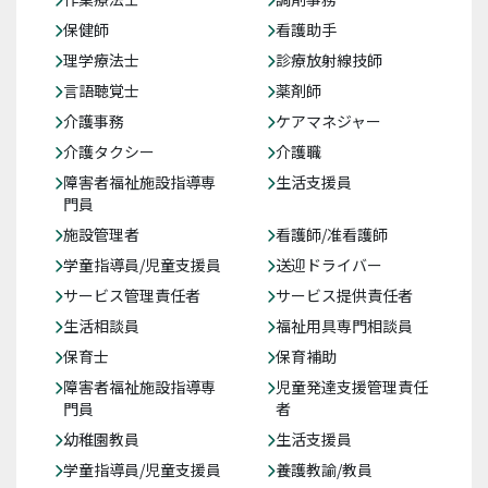
保健師
看護助手
理学療法士
診療放射線技師
言語聴覚士
薬剤師
介護事務
ケアマネジャー
介護タクシー
介護職
障害者福祉施設指導専
生活支援員
門員
施設管理者
看護師/准看護師
学童指導員/児童支援員
送迎ドライバー
サービス管理責任者
サービス提供責任者
生活相談員
福祉用具専門相談員
保育士
保育補助
障害者福祉施設指導専
児童発達支援管理責任
門員
者
幼稚園教員
生活支援員
学童指導員/児童支援員
養護教諭/教員