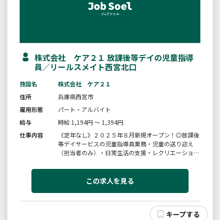
株式会社 ケア２１ 放課後等デイの児童指導
員／リールスメイト西宮北口
施設名
株式会社 ケア２１
住所
兵庫県西宮市
雇用形態
パート・アルバイト
給与
時給 1,194円 ～ 1,394円
仕事内容
《定年なし》２０２５年８月新規オープン！◎放課後
等デイサービスの児童指導員業務・児童の送り迎え
（担当者のみ）・日常生活の支援・レクリエーション
や行事の企画・運営・日報、連絡ノートの記入等＊
リールスメイトとは、小学生から高校生までの発達に
障がいのあるお子様に対し、療育を行っている施設で
この求人を見る
す。【変更範囲：変更無し】