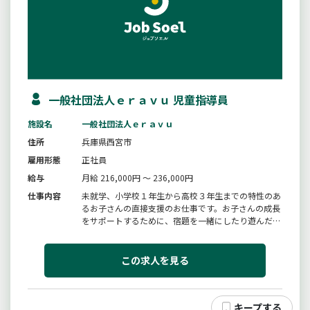
一般社団法人ｅｒａｖｕ 児童指導員
施設名
一般社団法人ｅｒａｖｕ
住所
兵庫県西宮市
雇用形態
正社員
給与
月給 216,000円 ～ 236,000円
仕事内容
未就学、小学校１年生から高校３年生までの特性のあ
るお子さんの直接支援のお仕事です。お子さんの成長
をサポートするために、宿題を一緒にしたり遊んだり
することが中心です。また一人一人のお子さんに合わ
せた療育のプログラムを作成し、それをもとに療育を
行っています。また保護者の相談に応じ、お子さんが
この求人を見る
何に困っているのか、それに...