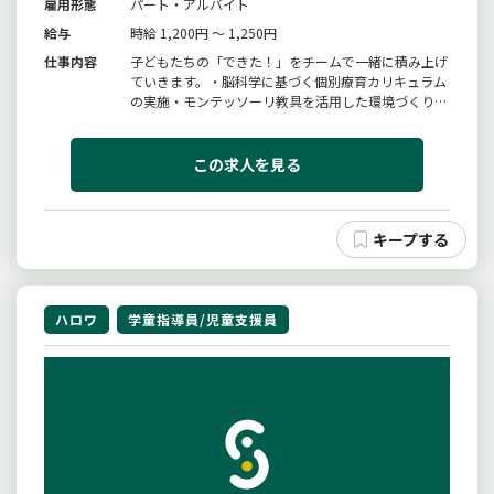
雇用形態
パート・アルバイト
給与
時給 1,200円 ～ 1,250円
仕事内容
子どもたちの「できた！」をチームで一緒に積み上げ
ていきます。・脳科学に基づく個別療育カリキュラム
の実施・モンテッソーリ教具を活用した環境づくりと
「おしごと」の提供・子ども一人ひとりの「敏感期」
と発達段階の観察・記録・太田ステージ等を活用した
発達アセスメントと個別支援計画の策定・保護者との
この求人を見る
連携・家庭での関わり方のア...
ハロワ
学童指導員/児童支援員