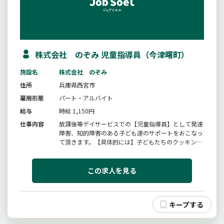
株式会社 のぞみ 児童指導員（今津曙町）
施設名
株式会社 のぞみ
住所
兵庫県西宮市
雇用形態
パート・アルバイト
給与
時給 1,150円
仕事内容
放課後等デイサービスでの【児童指導員】として発達
障害、知的障害のある子ども達のサポートをおこなっ
て頂きます。【具体的には】子どもたちのクッキング
や季節の工作などを一緒に作ったりお手伝いを行って
頂いたり、また土曜日や長期休暇時には野外活動（工
場見学や公園遊びなど）での子どもたちと一緒にお出
この求人を見る
かけをして頂くなどのお手伝...