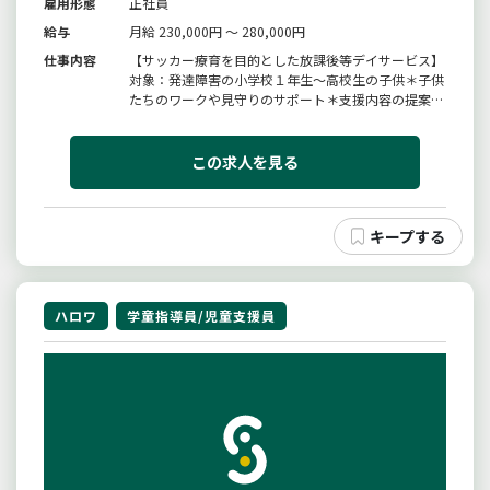
雇用形態
正社員
給与
月給 230,000円 ～ 280,000円
仕事内容
【サッカー療育を目的とした放課後等デイサービス】
対象：発達障害の小学校１年生〜高校生の子供＊子供
たちのワークや見守りのサポート＊支援内容の提案＊
簡単な事務作業（連絡ノート）＊顧客対応あり＊変更
範囲：変更なし
この求人を見る
ハロワ
学童指導員/児童支援員