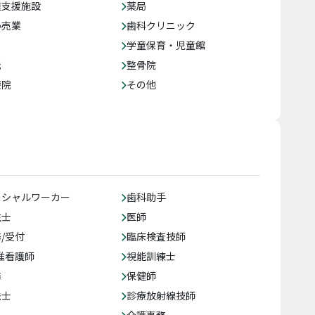
達支援施設
薬局
小売業
歯科クリニック
学童保育・児童館
託
整骨院
療院
その他
ーシャルワーカー
歯科助手
生士
医師
/受付
臨床検査技師
准看護師
視能訓練士
務
保健師
法士
診療放射線技師