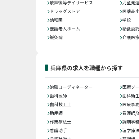
放課後等デイサービス
児童発
ドラッグストア
医薬品
幼稚園
学校
養護老人ホーム
給食委
鍼灸院
介護医
兵庫県の求人を職種から探す
治験コーディネーター
医療ソ
歯科医師
歯科衛
歯科技工士
医療事務
助産師
看護師/
作業療法士
調剤事
看護助手
理学療