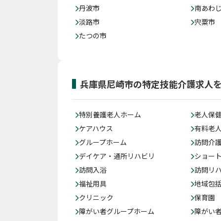
丹波市
南あわ
淡路市
宍粟市
たつの市
兵庫県尼崎市の特定技能介護求人
特別養護老人ホーム
老人保
ケアハウス
有料老
グループホーム
訪問介
デイケア・通所リハビリ
ショー
訪問入浴
訪問リ
福祉用具
地域包
クリニック
保育園
障がい者グループホーム
障がい