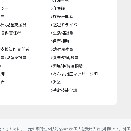
介護事務
クシー
介護職
援員
施設管理者
員/児童支援員
送迎ドライバー
ス提供責任者
生活相談員
保育補助
達支援管理責任者
幼稚園教員
員/児童支援員
養護教諭/教員
等
調理師/調理補助
復師
あんま指圧マッサージ師
売者
営業
特定技能介護
消するために、一定の専門性や技能を持つ外国人を受け入れる制度です。外国