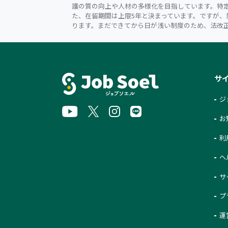
護の質の向上や人材の多様化を目指しています。特
た、在留期間は上限5年と決まっています。ですが
ります。まだできてから日が浅い制度のため、法改
サ
ジ
お
利
ヘ
サ
プ
運