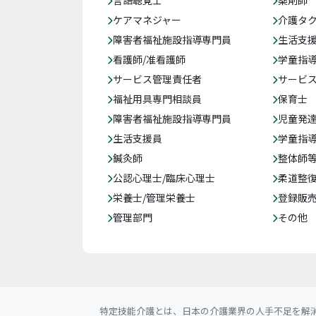
言語聴覚士
薬剤師
ケアマネジャー
介護タ
障害者福祉施設指導専門員
生活支
看護師/准看護師
学童指導
サービス管理責任者
サービ
福祉用具専門相談員
保育士
障害者福祉施設指導専門員
児童発
生活支援員
学童指導
鍼灸師
整体師
公認心理士/臨床心理士
柔道整
栄養士/管理栄養士
登録販
管理部門
その他
特定技能介護とは、日本の介護業界の人手不足を解