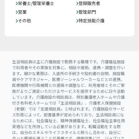
栄養士/管理栄養士
登録販売者
営業
管理部門
その他
特定技能介護
生活相談員は主に介護施設で勤務する職種です。介護福祉施設
で利用者やその家族を対象に、相談や援助、連携・調整を行い
ます。細かな業務は、入退所の手続きや契約書の説明、施設職
員やケアマネジャー、医療ソーシャルワーカーなどとの連携、
医療機関や行政機関との連絡や調整など、利用者様とそのご家
族がよりご満足いただけるサービスを提供するために日々活動
しています。介護施設の相談員は、特別養護老人ホームや介護
付き有料老人ホームでは「生活相談員」、介護老人保健施設
（老健）では「支援相談員」と呼ばれます。介護施設のサービ
ス形態によって、配置基準が定められており、生活相談員にな
るためには、社会福祉士、精神保健福祉士、社会福祉主事任用
資格などを所持している必要があります。転職活動をする際
は、自分のスキルやライフスタイルと照らし合わせ、自分に
合った職場を選ぶことが重要です。情報収集には、ジョブソエ