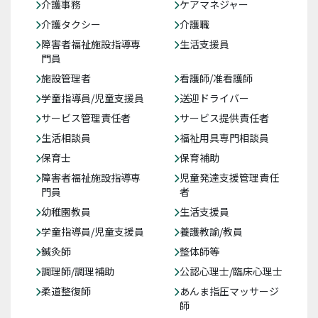
介護事務
ケアマネジャー
介護タクシー
介護職
障害者福祉施設指導専
生活支援員
門員
施設管理者
看護師/准看護師
学童指導員/児童支援員
送迎ドライバー
サービス管理責任者
サービス提供責任者
生活相談員
福祉用具専門相談員
保育士
保育補助
障害者福祉施設指導専
児童発達支援管理責任
門員
者
幼稚園教員
生活支援員
学童指導員/児童支援員
養護教諭/教員
鍼灸師
整体師等
調理師/調理補助
公認心理士/臨床心理士
柔道整復師
あんま指圧マッサージ
師