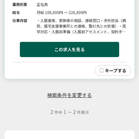
雇用形態
正社員
給与
月給 188,800円 ～ 226,800円
仕事内容
・入居者様、家族様の相談、連絡窓口・渉外担当（病
院、居宅支援事業所との連絡、取引先との折衝）・見
学対応・入居前準備（入居前アセスメント、契約手続
き、居室準備）・多職種間の連携調整・病院受診の付
き添い・事務所での来館者や電話、問い合わせ等の対
応・フロア現場との調整対応業務（担当制）※施設定
この求人を見る
員：１３８名変更範囲：変更なし
検索条件を変更する
2
1
2
件中
～
件表示