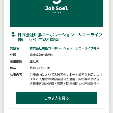
株式会社川島コーポレーション サニーライフ
神戸 （正）生活相談員
施設名
株式会社川島コーポレーション サニーライフ神戸
住所
兵庫県神戸市西区
雇用形態
正社員
給与
月給 202,000円
仕事内容
○施設内において入居者のサポート業務をお願いしま
す＊ご入居者の相談業務＊入退居・契約等の手続き・
各種帳票類の整備・管理＊関係機関との連絡調整＊病
院や事業所へのあいさつ回り＊レクリエーション活動
＊その他、付随する業務あり＊社用車（軽四車）に
て、買い物・事務手続き等の外出あり【仕事の内容】
この求人を見る
変更範囲：変更なし