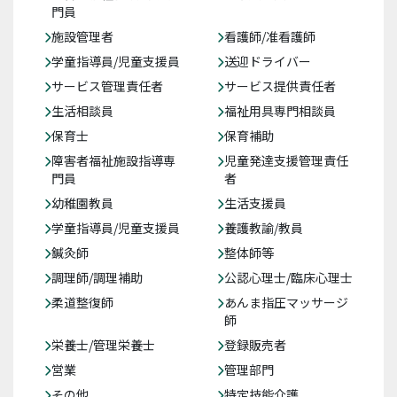
門員
施設管理者
看護師/准看護師
学童指導員/児童支援員
送迎ドライバー
サービス管理責任者
サービス提供責任者
生活相談員
福祉用具専門相談員
保育士
保育補助
障害者福祉施設指導専
児童発達支援管理責任
門員
者
幼稚園教員
生活支援員
学童指導員/児童支援員
養護教諭/教員
鍼灸師
整体師等
調理師/調理補助
公認心理士/臨床心理士
柔道整復師
あんま指圧マッサージ
師
栄養士/管理栄養士
登録販売者
営業
管理部門
その他
特定技能介護