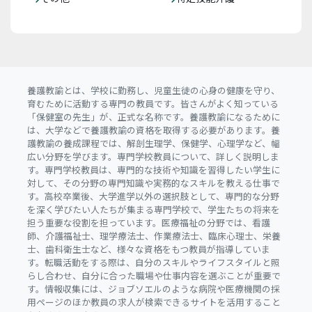
養護教諭とは、学校に勤務し、児童生徒の心身の健康を守り、
育むために活動する専門の教員です。皆さんがよく知っている
「保健室の先生」が、正式な名称です。養護教諭になるために
は、大学などで養護教諭の資格を取得する必要があります。養
護教諭の養成課程では、解剖生理学、保健学、心理学など、幅
広い分野を学びます。専門学校教員について、詳しく説明しま
す。専門学校教員は、専門的な技術や知識を習得したい学生に
対して、その分野の専門知識や実務的なスキルを教える仕事で
す。高校卒業後、大学進学以外の選択肢として、専門的な分野
を深く学びたい人たちが集まる専門学校で、学生たちの将来を
担う重要な役割を担っています。医療福祉の分野では、看護
師、介護福祉士、理学療法士、作業療法士、臨床心理士、栄養
士、歯科衛生士など、様々な資格をもつ教員が指導していま
す。転職活動をする際は、自分のスキルやライフスタイルと照
らし合わせ、自分に合った職場や仕事内容を選ぶことが重要で
す。情報収集には、ジョブソエルのような病院や医療機関の採
用ページのほか教員の求人が検索できるサイトを活用すること