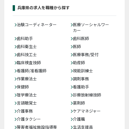
兵庫県の求人を職種から探す
治験コーディネーター
医療ソーシャルワー
カー
歯科助手
歯科医師
歯科衛生士
医師
歯科技工士
医療事務/受付
臨床検査技師
助産師
看護師/准看護師
視能訓練士
作業療法士
調剤事務
保健師
看護助手
理学療法士
診療放射線技師
言語聴覚士
薬剤師
介護事務
ケアマネジャー
介護タクシー
介護職
障害者福祉施設指導専
生活支援員