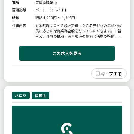
住所
兵庫県姫路市
雇用形態
パート・アルバイト
給与
時給 1,213円 ～ 1,313円
仕事内容
対象年齢：０〜５歳児定員：２５名子どもの年齢や成
長に応じた保育業務全般を行っていただきます。・着
替え、食事の補助・保育環境の整備（活動の準備、清
掃等）・保護者対応（連絡帳の作成等）・帳票作成
（日誌、行事計画等）・製作物等の作成※持ち帰り仕
事なし＊変更範囲：変更なし
この求人を見る
ハロワ
保育士