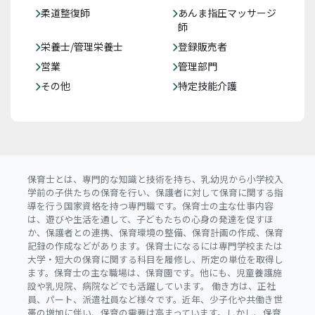
柔道整復師
あんま指圧マッサージ
師
栄養士/管理栄養士
登録販売者
営業
管理部門
その他
特定技能介護
保育士とは、専門的な知識と技術を持ち、乳幼児から小学校入
学前の子供たちの保育を行い、保護者に対して保育に関する指
導を行う国家資格を持つ専門職です。保育士の主な仕事内容
は、遊びや生活を通して、子どもたちの心身の発達を促すほ
か、保護者との連携、保育環境の整備、保育計画の作成、保育
記録の作成などがあります。保育士になるには専門学校または
大学・短大の保育に関する科目を履修し、所定の単位を取得し
ます。保育士の主な職場は、保育園です。他にも、児童養護施
設や乳児院、病院などでも活躍しています。 働き方は、正社
員、パート、派遣社員など様々です。近年、少子化や共働き世
帯の増加に伴い、保育の需要は高まっています。しかし、保育