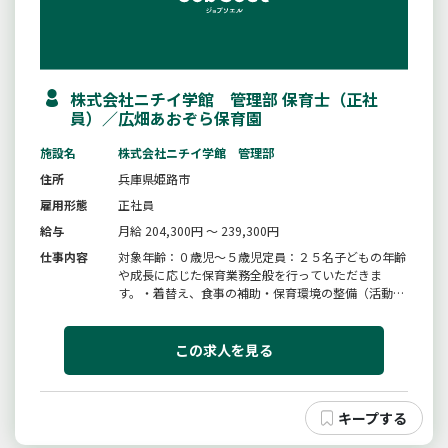
株式会社ニチイ学館 管理部 保育士（正社
員）／広畑あおぞら保育園
施設名
株式会社ニチイ学館 管理部
住所
兵庫県姫路市
雇用形態
正社員
給与
月給 204,300円 ～ 239,300円
仕事内容
対象年齢：０歳児〜５歳児定員：２５名子どもの年齢
や成長に応じた保育業務全般を行っていただきま
す。・着替え、食事の補助・保育環境の整備（活動の
準備、清掃等）・保護者対応（連絡帳の作成等）・帳
票作成（日誌、行事計画等）・製作物等の作成※持ち
帰り業務なし＊変更範囲：変更なし
この求人を見る