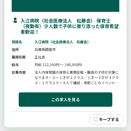
入江病院（社会医療法人 松藤会） 保育士
（夜勤有）少人数で子供に寄り添った保育希望
者歓迎！
施設名
入江病院（社会医療法人 松藤会）
住所
兵庫県姫路市
雇用形態
正社員
給与
月給 222,500円 ～ 240,000円
仕事内容
法人内保育園の保育士業務全般・職員の子供が対象に
なります・０〜１才が１クラス／１才〜３才が３クラ
ス・１クラス５〜８人で構成・季節ごとのイベント有
など※自宅に持ち帰る業務は一切ありません！※職場
見学はいつでも可能です。スタッフとの懇談も可能で
すので、お気軽にお問い合わせください。変更範囲：
この求人を見る
変更なし