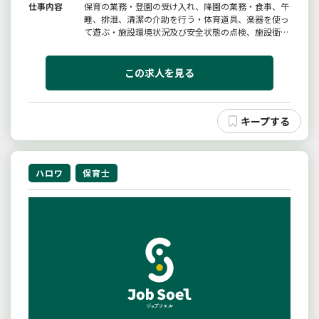
仕事内容
保育の業務・登園の受け入れ、降園の業務・食事、午
睡、排泄、清潔の介助を行う・体育道具、楽器を使っ
て遊ぶ・施設環境状況及び安全状態の点検、施設衛生
状態の維持ほか付帯業務＊就業場所は相談の上採用時
決定いたします。変更範囲：変更無し「保育」
この求人を見る
ハロワ
保育士