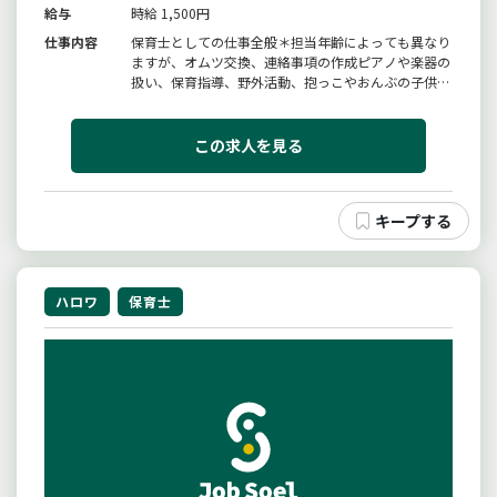
給与
時給 1,500円
仕事内容
保育士としての仕事全般＊担当年齢によっても異なり
ますが、オムツ交換、連絡事項の作成ピアノや楽器の
扱い、保育指導、野外活動、抱っこやおんぶの子供と
のコミュニケーション、食事の補助や衛生管理、園内
の清掃制作物の作成、保育日誌の作成、その他＊面接
時にハローワーク紹介状・履歴書（写真貼付）・職務
この求人を見る
経歴書を持参してください。...
ハロワ
保育士