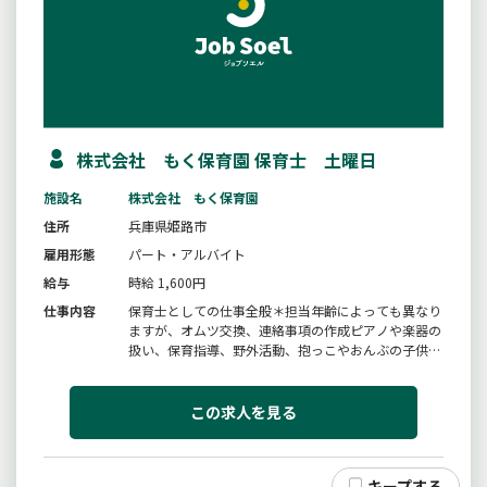
株式会社 もく保育園 保育士 土曜日
施設名
株式会社 もく保育園
住所
兵庫県姫路市
雇用形態
パート・アルバイト
給与
時給 1,600円
仕事内容
保育士としての仕事全般＊担当年齢によっても異なり
ますが、オムツ交換、連絡事項の作成ピアノや楽器の
扱い、保育指導、野外活動、抱っこやおんぶの子供と
のコミュニケーション、食事の補助や衛生管理、園内
の清掃制作物の作成、保育日誌の作成、その他＊面接
時にハローワーク紹介状・履歴書（写真貼付）・職務
この求人を見る
経歴書を持参してください。...