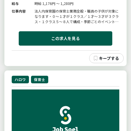
給与
時給 1,176円 ～ 1,280円
仕事内容
法人内保育園の保育士業務全般・職員の子供が対象に
なります・０〜１才が１クラス／１才〜３才が３クラ
ス・１クラス５〜８人で構成・季節ごとのイベント有
など※自宅に持ち帰る業務は一切ありません！※職場
見学はいつでも可能です。スタッフとの懇談も可能で
すので、お気軽にお問い合わせください。変更範囲：
この求人を見る
変更なし
ハロワ
保育士