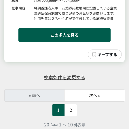
給与
月給 220,000円 ～ 223,000円
仕事内容
特別養護老人ホーム美郷苑敷地内に設置している企業
主導型保育施設で預り児童のお世話をお願いします。
利用児童は２名〜４名程で併設している施設従業員の
お子様や地域のお子様が利用しています。※変更範
囲：変更なし
この求人を見る
検索条件を変更する
‹‹ 前へ
次へ ››
1
2
20
1
10
件中
～
件表示