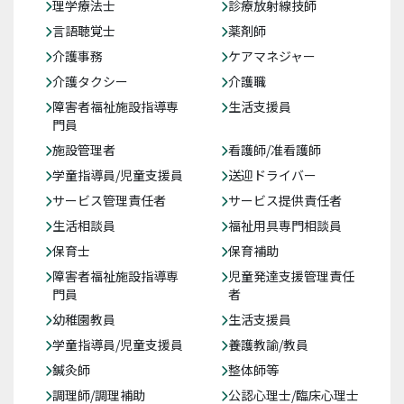
理学療法士
診療放射線技師
言語聴覚士
薬剤師
介護事務
ケアマネジャー
介護タクシー
介護職
障害者福祉施設指導専
生活支援員
門員
施設管理者
看護師/准看護師
学童指導員/児童支援員
送迎ドライバー
サービス管理責任者
サービス提供責任者
生活相談員
福祉用具専門相談員
保育士
保育補助
障害者福祉施設指導専
児童発達支援管理責任
門員
者
幼稚園教員
生活支援員
学童指導員/児童支援員
養護教諭/教員
鍼灸師
整体師等
調理師/調理補助
公認心理士/臨床心理士