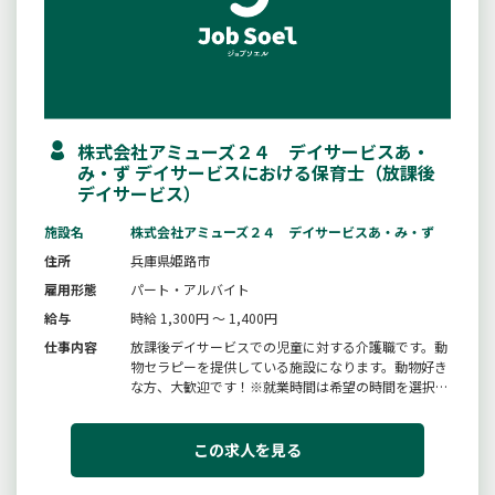
株式会社アミューズ２４ デイサービスあ・
み・ず デイサービスにおける保育士（放課後
デイサービス）
施設名
株式会社アミューズ２４ デイサービスあ・み・ず
住所
兵庫県姫路市
雇用形態
パート・アルバイト
給与
時給 1,300円 ～ 1,400円
仕事内容
放課後デイサービスでの児童に対する介護職です。動
物セラピーを提供している施設になります。動物好き
な方、大歓迎です！※就業時間は希望の時間を選択で
きます※土・日・祝のみの勤務も可能です※保育士の
資格をお持ちの方※変更範囲：変更なし※面接の際に
は応募書類（ハローワーク紹介状・履歴書（写真貼
この求人を見る
付）を持参してください。