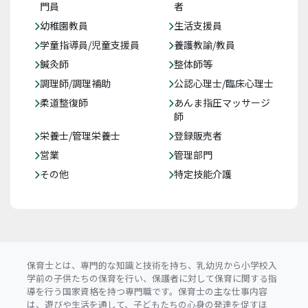
門員
者
幼稚園教員
生活支援員
学童指導員/児童支援員
養護教諭/教員
鍼灸師
整体師等
調理師/調理補助
公認心理士/臨床心理士
柔道整復師
あんま指圧マッサージ
師
栄養士/管理栄養士
登録販売者
営業
管理部門
その他
特定技能介護
保育士とは、専門的な知識と技術を持ち、乳幼児から小学校入
学前の子供たちの保育を行い、保護者に対して保育に関する指
導を行う国家資格を持つ専門職です。保育士の主な仕事内容
は、遊びや生活を通して、子どもたちの心身の発達を促すほ