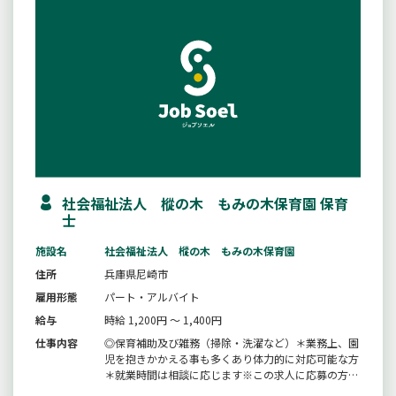
社会福祉法人 樅の木 もみの木保育園 保育
士
施設名
社会福祉法人 樅の木 もみの木保育園
住所
兵庫県尼崎市
雇用形態
パート・アルバイト
給与
時給 1,200円 ～ 1,400円
仕事内容
◎保育補助及び雑務（掃除・洗濯など）＊業務上、園
児を抱きかかえる事も多くあり体力的に対応可能な方
＊就業時間は相談に応じます※この求人に応募の方は
ハローワークの紹介状が必要です。ハローワークの窓