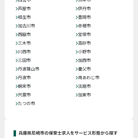
芦屋市
伊丹市
相生市
豊岡市
加古川市
赤穂市
西脇市
宝塚市
三木市
高砂市
川西市
小野市
三田市
加西市
丹波篠山市
養父市
丹波市
南あわじ市
朝来市
淡路市
宍粟市
加東市
たつの市
兵庫県尼崎市の保育士求人をサービス形態から探す