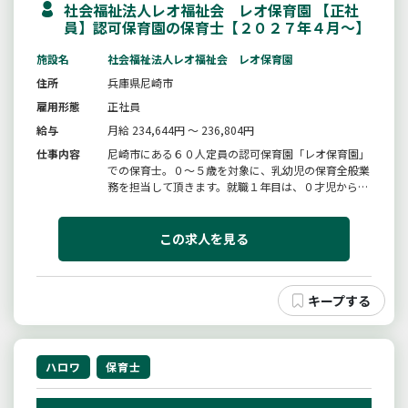
社会福祉法人レオ福祉会 レオ保育園 【正社
員】認可保育園の保育士【２０２７年４月〜】
施設名
社会福祉法人レオ福祉会 レオ保育園
住所
兵庫県尼崎市
雇用形態
正社員
給与
月給 234,644円 ～ 236,804円
仕事内容
尼崎市にある６０人定員の認可保育園「レオ保育園」
での保育士。０〜５歳を対象に、乳幼児の保育全般業
務を担当して頂きます。就職１年目は、０才児から２
歳児クラスの複数担任クラスに配属、先輩に指導して
もらいながら経験を積んで頂きます。★給料に関して
キャリア採用者は２年目以降、経験を考慮した加算が
この求人を見る
あります。※複数名の担任で...
ハロワ
保育士