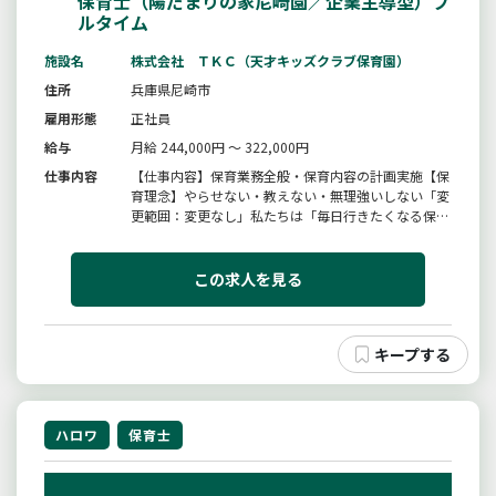
保育士（陽だまりの家尼崎園／企業主導型）フ
ルタイム
施設名
株式会社 ＴＫＣ（天才キッズクラブ保育園）
住所
兵庫県尼崎市
雇用形態
正社員
給与
月給 244,000円 ～ 322,000円
仕事内容
【仕事内容】保育業務全般・保育内容の計画実施【保
育理念】やらせない・教えない・無理強いしない「変
更範囲：変更なし」私たちは「毎日行きたくなる保育
園」を目指しています。保育って最高だ！！をキャッ
チコピーにして、子どもや先生と一緒に、毎日成長し
毎日楽しく過ごしていく中で子どもの可能性を引出
この求人を見る
し、応援する文化の中で楽しい...
ハロワ
保育士