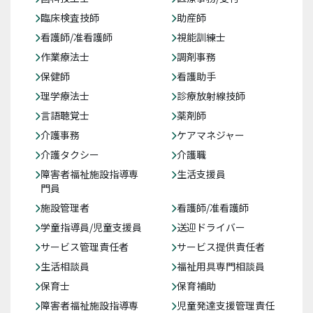
臨床検査技師
助産師
看護師/准看護師
視能訓練士
作業療法士
調剤事務
保健師
看護助手
理学療法士
診療放射線技師
言語聴覚士
薬剤師
介護事務
ケアマネジャー
介護タクシー
介護職
障害者福祉施設指導専
生活支援員
門員
施設管理者
看護師/准看護師
学童指導員/児童支援員
送迎ドライバー
サービス管理責任者
サービス提供責任者
生活相談員
福祉用具専門相談員
保育士
保育補助
障害者福祉施設指導専
児童発達支援管理責任