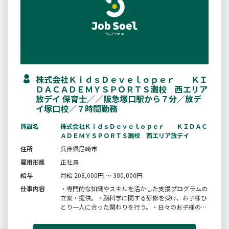
株式会社ＫｉｄｓＤｅｖｅｌｏｐｅｒ ＫＩ
ＤＡＣＡＤＥＭＹＳＰＯＲＴＳ灘校 西エリア
放デイ 保育士／／阪急塚口駅から７分／放デ
イ塚口校／７時間勤務
施設名
株式会社ＫｉｄｓＤｅｖｅｌｏｐｅｒ ＫＩＤＡＣ
ＡＤＥＭＹＳＰＯＲＴＳ灘校 西エリア放デイ
住所
兵庫県尼崎市
雇用形態
正社員
給与
月給 208,000円 ～ 300,000円
仕事内容
・専門的な知識やスキルを活かした支援プログラムの
立案・提供。・脳科学に関する研修を受け、お子様ひ
とり一人に合った関わりを行う。・日々のお子様の成
長を見ながらチームでカリキュラムを組む。・保護者
やお子様が通う園との連携を行う。・ご家庭での関わ