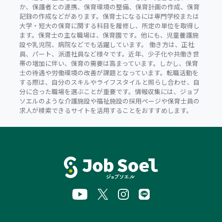
か、保護者との連携、保育環境の整備、保育計画の作成、保育
記録の作成などがあります。保育士になるには専門学校または
大学・短大の保育に関する科目を履修し、所定の単位を取得し
ます。保育士の主な職場は、保育園です。他にも、児童養護施
設や乳児院、病院などでも活躍しています。 働き方は、正社
員、パート、派遣社員など様々です。近年、少子化や共働き世
帯の増加に伴い、保育の需要は高まっています。しかし、保育
士の待遇や労働環境の改善が課題となっています。転職活動を
する際は、自分のスキルやライフスタイルと照らし合わせ、自
分に合った職場を選ぶことが重要です。情報収集には、ジョブ
ソエルのような介護施設や福祉施設の採用ページや保育士員の
求人が検索できるサイトを活用することをおすすめします。