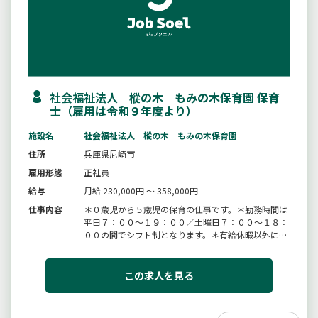
社会福祉法人 樅の木 もみの木保育園 保育
士（雇用は令和９年度より）
施設名
社会福祉法人 樅の木 もみの木保育園
住所
兵庫県尼崎市
雇用形態
正社員
給与
月給 230,000円 ～ 358,000円
仕事内容
＊０歳児から５歳児の保育の仕事です。＊勤務時間は
平日７：００〜１９：００／土曜日７：００〜１８：
００の間でシフト制となります。＊有給休暇以外に特
別休暇として「夏期休暇」が６日あります。＊「処遇
改善加算」「特別賞与」等お給料に加算があります。
＊賞与は年３回あります。＊明るく優しい先生方がお
この求人を見る
りますので何でもわからない...