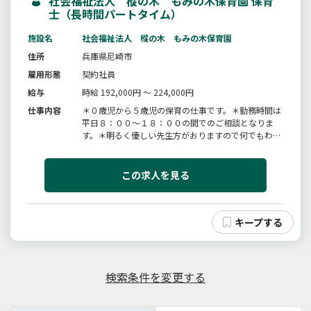
社会福祉法人 樅の木 もみの木保育園 保育
士（長時間パートタイム）
施設名
社会福祉法人 樅の木 もみの木保育園
住所
兵庫県尼崎市
雇用形態
契約社員
給与
時給 192,000円 ～ 224,000円
仕事内容
＊０歳児から５歳児の保育の仕事です。＊勤務時間は
平日８：００〜１８：００の間でのご相談となりま
す。＊明るく優しい先生方がおりますので何でもわか
らない事は聞いてください。変更範囲：変更なし
この求人を見る
検索条件を変更する