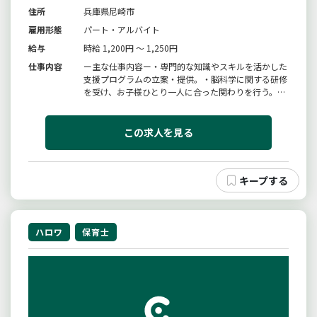
住所
兵庫県尼崎市
雇用形態
パート・アルバイト
給与
時給 1,200円 ～ 1,250円
仕事内容
ー主な仕事内容ー・専門的な知識やスキルを活かした
支援プログラムの立案・提供。・脳科学に関する研修
を受け、お子様ひとり一人に合った関わりを行う。・
日々のお子様の成長を見ながらチームでカリキュラム
を組む。・保護者やお子様が通う園との連携を行
う。・ご家庭での関わりについて保護者にアドバイス
この求人を見る
をする。・日報の作成・環境の整...
ハロワ
保育士