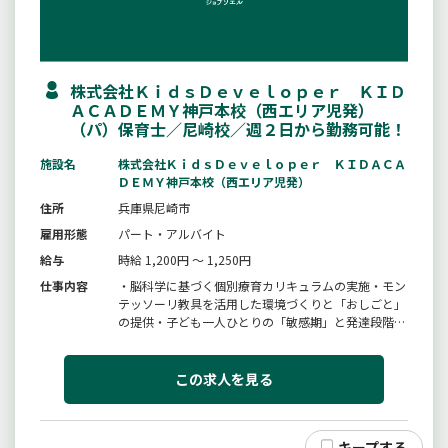
株式会社ＫｉｄｓＤｅｖｅｌｏｐｅｒ ＫＩＤ
ＡＣＡＤＥＭＹ神戸本校（西エリア児発）
（パ）保育士／尼崎校／週２日から勤務可能！
施設名
株式会社ＫｉｄｓＤｅｖｅｌｏｐｅｒ ＫＩＤＡＣＡ
ＤＥＭＹ神戸本校（西エリア児発）
住所
兵庫県尼崎市
雇用形態
パート・アルバイト
給与
時給 1,200円 ～ 1,250円
仕事内容
・脳科学に基づく個別療育カリキュラムの実施・モン
テッソーリ教具を活用した環境づくりと「おしごと」
の提供・子ども一人ひとりの「敏感期」と発達段階の
観察・記録・太田ステージ等を活用した発達アセスメ
ントと個別支援計画の策定・保護者との連携・家庭で
の関わり方のアドバイス・チームでのカリキュラム振
この求人を見る
り返り・改善子どもたちの「...