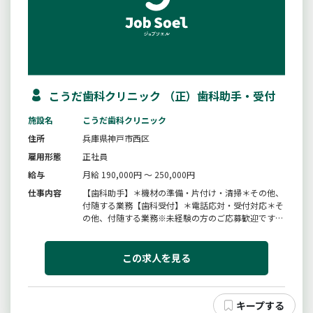
こうだ歯科クリニック （正）歯科助手・受付
施設名
こうだ歯科クリニック
住所
兵庫県神戸市西区
雇用形態
正社員
給与
月給 190,000円 ～ 250,000円
仕事内容
【歯科助手】＊機材の準備・片付け・清掃＊その他、
付随する業務【歯科受付】＊電話応対・受付対応＊そ
の他、付随する業務※未経験の方のご応募歓迎です※
兼務することもございます【仕事の内容】変更範囲：
変更なし
この求人を見る