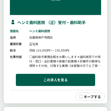
ヘンミ歯科医院 （正）受付・歯科助手
施設名
ヘンミ歯科医院
住所
兵庫県神戸市西区
雇用形態
正社員
給与
月給 210,000円 ～ 230,000円
仕事内容
○歯科助手業務全般をお願いします＊歯科医院での受
付・窓口・会計業務＊医療介助業務＊診療所の簡単な
掃除＊その他、付随する業務《未経験の方でも丁寧に
指導しますので、ご安心ください》【仕事の内容】変
更範囲：変更なし
この求人を見る