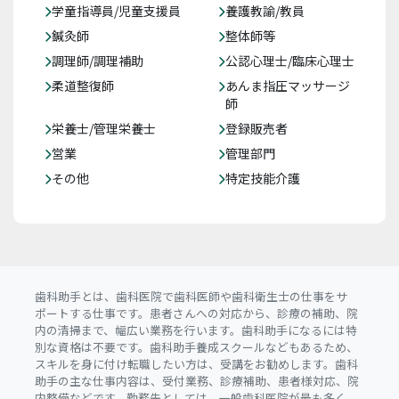
学童指導員/児童支援員
養護教諭/教員
鍼灸師
整体師等
調理師/調理補助
公認心理士/臨床心理士
柔道整復師
あんま指圧マッサージ
師
栄養士/管理栄養士
登録販売者
営業
管理部門
その他
特定技能介護
歯科助手とは、歯科医院で歯科医師や歯科衛生士の仕事をサ
ポートする仕事です。患者さんへの対応から、診療の補助、院
内の清掃まで、幅広い業務を行います。歯科助手になるには特
別な資格は不要です。歯科助手養成スクールなどもあるため、
スキルを身に付け転職したい方は、受講をお勧めします。歯科
助手の主な仕事内容は、受付業務、診療補助、患者様対応、院
内整備などです。勤務先としては、一般歯科医院が最も多く、