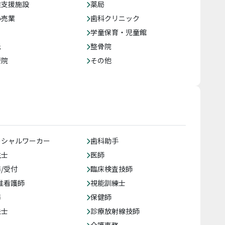
達支援施設
薬局
小売業
歯科クリニック
学童保育・児童館
託
整骨院
療院
その他
ーシャルワーカー
歯科助手
生士
医師
/受付
臨床検査技師
准看護師
視能訓練士
務
保健師
法士
診療放射線技師