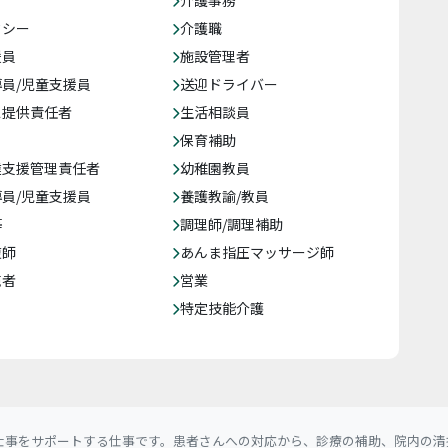
介護事務
クシー
介護職
援員
施設管理者
員/児童支援員
送迎ドライバー
ス提供責任者
生活相談員
保育補助
達支援管理責任者
幼稚園教員
員/児童支援員
養護教諭/教員
等
調理師/調理補助
復師
あんま指圧マッサージ師
売者
営業
特定技能介護
仕事をサポートする仕事です。患者さんへの対応から、診療の補助、院内の清