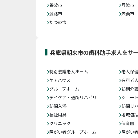
養父市
丹波市
淡路市
宍粟市
たつの市
兵庫県朝来市の歯科助手求人をサ
特別養護老人ホーム
老人保
ケアハウス
有料老
グループホーム
訪問介
デイケア・通所リハビリ
ショー
訪問入浴
訪問リ
福祉用具
地域包
クリニック
保育園
障がい者グループホーム
障がい