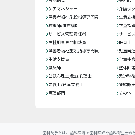
言語聴覚士
薬剤師
ケアマネジャー
介護タ
障害者福祉施設指導専門員
生活支
看護師/准看護師
学童指導
サービス管理責任者
サービ
福祉用具専門相談員
保育士
障害者福祉施設指導専門員
児童発
生活支援員
学童指導
鍼灸師
整体師
公認心理士/臨床心理士
柔道整
栄養士/管理栄養士
登録販
管理部門
その他
歯科助手とは、歯科医院で歯科医師や歯科衛生士の