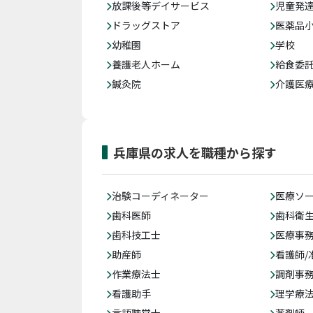
放課後等デイサービス
児童発
ドラッグストア
医薬品
幼稚園
学校
養護老人ホーム
給食委
鍼灸院
介護医
兵庫県の求人を職種から探す
治験コーディネーター
医療ソ
歯科医師
歯科衛
歯科技工士
医療事務
助産師
看護師/
作業療法士
調剤事
看護助手
理学療