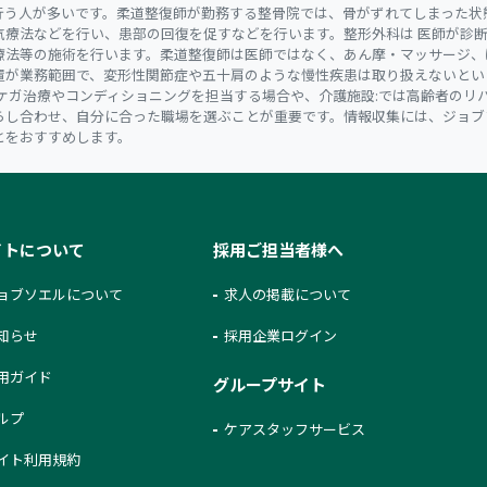
行う人が多いです。柔道整復師が勤務する整骨院では、骨がずれてしまった状
気療法などを行い、患部の回復を促すなどを行います。整形外科は 医師が診
療法等の施術を行います。柔道整復師は医師ではなく、あん摩・マッサージ、
置が業務範囲で、変形性関節症や五十肩のような慢性疾患は取り扱えないとい
ケガ治療やコンディショニングを担当する場合や、介護施設:では高齢者のリ
らし合わせ、自分に合った職場を選ぶことが重要です。情報収集には、ジョブ
とをおすすめします。
イトについて
採用ご担当者様へ
ョブソエルについて
求人の掲載について
知らせ
採用企業ログイン
用ガイド
グループサイト
ルプ
ケアスタッフサービス
イト利用規約