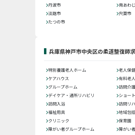
丹波市
南あわ
淡路市
宍粟市
たつの市
兵庫県神戸市中央区の柔道整復師
特別養護老人ホーム
老人保
ケアハウス
有料老
グループホーム
訪問介
デイケア・通所リハビリ
ショー
訪問入浴
訪問リ
福祉用具
地域包
クリニック
保育園
障がい者グループホーム
障がい