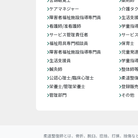
言語聴覚士
薬剤師
ケアマネジャー
介護タ
障害者福祉施設指導専門員
生活支
看護師/准看護師
学童指導
サービス管理責任者
サービ
福祉用具専門相談員
保育士
障害者福祉施設指導専門員
児童発
生活支援員
学童指導
鍼灸師
整体師
公認心理士/臨床心理士
柔道整
栄養士/管理栄養士
登録販
管理部門
その他
柔道整復師とは、骨折、脱臼、捻挫、打撲、挫傷な