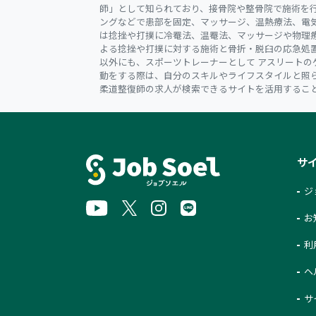
師」として知られており、接骨院や整骨院で施術を
ングなどで患部を固定、マッサージ、温熱療法、電
は捻挫や打撲に冷罨法、温罨法、マッサージや物理
よる捻挫や打撲に対する施術と骨折・脱臼の応急処
以外にも、スポーツトレーナーとして アスリートの
動をする際は、自分のスキルやライフスタイルと照
柔道整復師の求人が検索できるサイトを活用するこ
サ
ジ
お
利
ヘ
サ