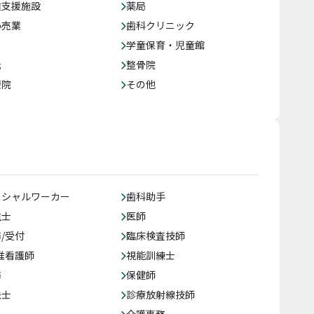
達支援施設
薬局
小売業
歯科クリニック
学童保育・児童館
託
整骨院
療院
その他
ーシャルワーカー
歯科助手
生士
医師
/受付
臨床検査技師
准看護師
視能訓練士
務
保健師
法士
診療放射線技師