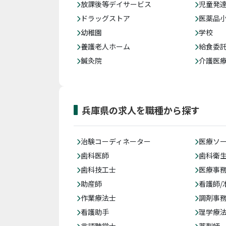
放課後等デイサービス
児童発
ドラッグストア
医薬品
幼稚園
学校
養護老人ホーム
給食委
鍼灸院
介護医
兵庫県の求人を職種から探す
治験コーディネーター
医療ソ
歯科医師
歯科衛
歯科技工士
医療事務
助産師
看護師/
作業療法士
調剤事
看護助手
理学療