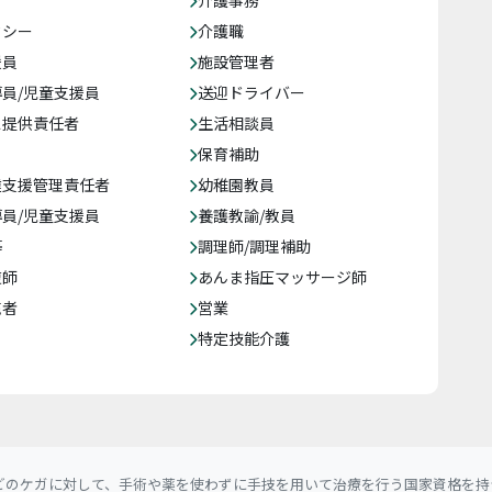
介護事務
クシー
介護職
援員
施設管理者
員/児童支援員
送迎ドライバー
ス提供責任者
生活相談員
保育補助
達支援管理責任者
幼稚園教員
員/児童支援員
養護教諭/教員
等
調理師/調理補助
復師
あんま指圧マッサージ師
売者
営業
特定技能介護
どのケガに対して、手術や薬を使わずに手技を用いて治療を行う国家資格を持