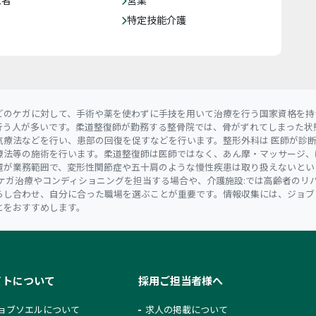
特定技能介護
どのケガに対して、手術や薬を使わずに手技を用いて治療を行う国家資格を持
行う人が多いです。柔道整復師が勤務する整骨院では、骨がずれてしまった状
気療法などを行い、患部の回復を促すなどを行います。整形外科は 医師が診
療法等の施術を行います。柔道整復師は医師ではなく、あん摩・マッサージ、
置が業務範囲で、変形性関節症や五十肩のような慢性疾患は取り扱えないとい
ケガ治療やコンディショニングを担当する場合や、介護施設:では高齢者のリ
らし合わせ、自分に合った職場を選ぶことが重要です。情報収集には、ジョブ
とをおすすめします。
イトについて
採用ご担当者様へ
ョブソエルについて
求人の掲載について