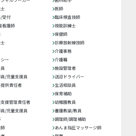
生士
医師
/受付
臨床検査技師
准看護師
視能訓練士
務
保健師
法士
診療放射線技師
介護事務
クシー
介護職
援員
施設管理者
員/児童支援員
送迎ドライバー
ス提供責任者
生活相談員
保育補助
達支援管理責任者
幼稚園教員
員/児童支援員
養護教諭/教員
等
調理師/調理補助
復師
あんま指圧マッサージ師
売者
営業