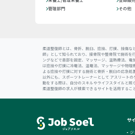
管理部門
その他
柔道整復師とは、骨折、脱臼、捻挫、打撲、挫傷な
師」として知られており、接骨院や整骨院で施術を
ングなどで患部を固定、マッサージ、温熱療法、電
は捻挫や打撲に冷罨法、温罨法、マッサージや物理
よる捻挫や打撲に対する施術と骨折・脱臼の応急処
以外にも、スポーツトレーナーとして アスリートの
動をする際は、自分のスキルやライフスタイルと照
柔道整復師の求人が検索できるサイトを活用するこ
サ
ジ