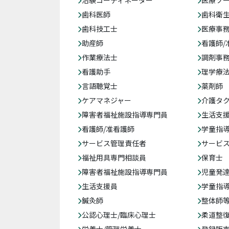
歯科医師
歯科衛
歯科技工士
医療事務
助産師
看護師/
作業療法士
調剤事
看護助手
理学療
言語聴覚士
薬剤師
ケアマネジャー
介護タ
障害者福祉施設指導専門員
生活支
看護師/准看護師
学童指導
サービス管理責任者
サービ
福祉用具専門相談員
保育士
障害者福祉施設指導専門員
児童発
生活支援員
学童指導
鍼灸師
整体師
公認心理士/臨床心理士
柔道整
栄養士/管理栄養士
登録販