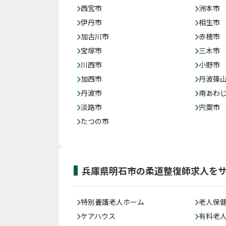
西宮市
洲本市
伊丹市
相生市
加古川市
赤穂市
宝塚市
三木市
川西市
小野市
加西市
丹波篠
丹波市
南あわ
淡路市
宍粟市
たつの市
兵庫県明石市の柔道整復師求人を
特別養護老人ホーム
老人保
ケアハウス
有料老