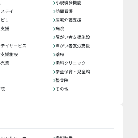
護
小規模多機能
トステイ
訪問看護
ハビリ
居宅介護支援
括支援
病院
障がい者支援施設
者デイサービス
障がい者就労支援
達支援施設
薬局
小売業
歯科クリニック
学童保育・児童館
託
整骨院
療院
その他
ーシャルワーカー
歯科助手