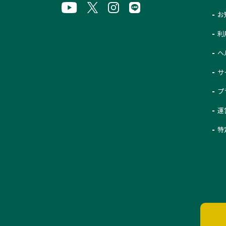
お
利
ヘ
サ
プ
運
特