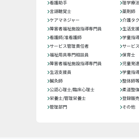
看護助手
理学療
言語聴覚士
薬剤師
ケアマネジャー
介護タ
障害者福祉施設指導専門員
生活支
看護師/准看護師
学童指導
サービス管理責任者
サービ
福祉用具専門相談員
保育士
障害者福祉施設指導専門員
児童発
生活支援員
学童指導
鍼灸師
整体師
公認心理士/臨床心理士
柔道整
栄養士/管理栄養士
登録販
管理部門
その他