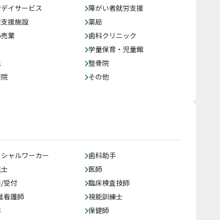
者デイサービス
障がい者就労支援
達支援施設
薬局
小売業
歯科クリニック
学童保育・児童館
託
整骨院
療院
その他
ーシャルワーカー
歯科助手
生士
医師
/受付
臨床検査技師
准看護師
視能訓練士
務
保健師