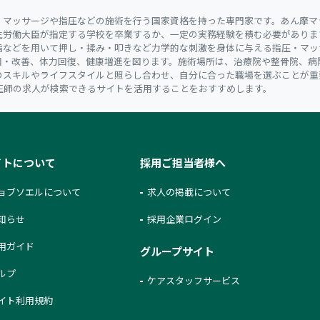
、マッサージや指圧などの施術を行う国家資格を持った専門家です。あん摩マ
生労働大臣が指定する学校を卒業するか、一定の実務経験を積む必要がありま
指などを用いて押し・揉み・叩きなど力学的な刺激を身体に与える指圧・マッ
和・改善、体力回復、健康増進を図ります。施術場所は、治療院や整骨院、病
のスキルやライフスタイルと照らし合わせ、自分に合った職場を選ぶことが重
圧師の求人が検索できるサイトを活用することをおすすめします。
イトについて
採用ご担当者様へ
ョブソエルについて
求人の掲載について
知らせ
採用企業ログイン
用ガイド
グループサイト
ルプ
ケアスタッフサービス
イト利用規約