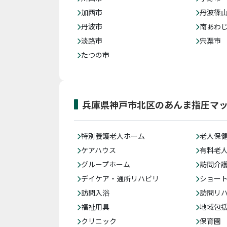
加西市
丹波篠
丹波市
南あわ
淡路市
宍粟市
たつの市
兵庫県神戸市北区のあんま指圧マ
特別養護老人ホーム
老人保
ケアハウス
有料老
グループホーム
訪問介
デイケア・通所リハビリ
ショー
訪問入浴
訪問リ
福祉用具
地域包
クリニック
保育園