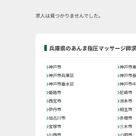
求人は見つかりませんでした。
兵庫県のあんま指圧マッサージ師
神戸市
神戸市
神戸市兵庫区
神戸市
神戸市垂水区
神戸市
姫路市
尼崎市
西宮市
洲本市
伊丹市
相生市
加古川市
赤穂市
宝塚市
三木市
川西市
小野市