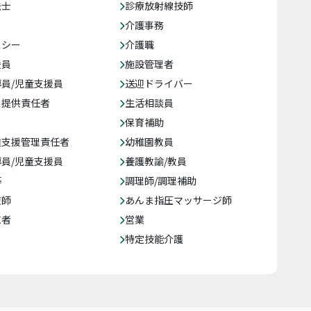
法士
診療放射線技師
介護事務
クシー
介護職
援員
施設管理者
員/児童支援員
送迎ドライバー
ス提供責任者
生活相談員
保育補助
達支援管理責任者
幼稚園教員
員/児童支援員
養護教諭/教員
等
調理師/調理補助
復師
あんま指圧マッサージ師
売者
営業
特定技能介護