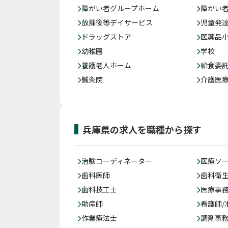
障がい者グループホーム
障がい
放課後等デイサービス
児童発
ドラッグストア
医薬品
幼稚園
学校
養護老人ホーム
給食委
鍼灸院
介護医
兵庫県の求人を職種から探す
治験コーディネーター
医療ソ
歯科医師
歯科衛
歯科技工士
医療事務
助産師
看護師/
作業療法士
調剤事