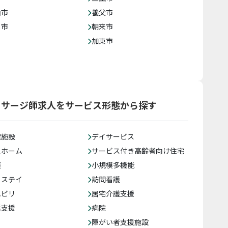
山市
養父市
じ市
朝来市
加東市
ッサージ師求人をサービス形態から探す
健施設
デイサービス
人ホーム
サービス付き高齢者向け住宅
護
小規模多機能
トステイ
訪問看護
ハビリ
居宅介護支援
括支援
病院
障がい者支援施設