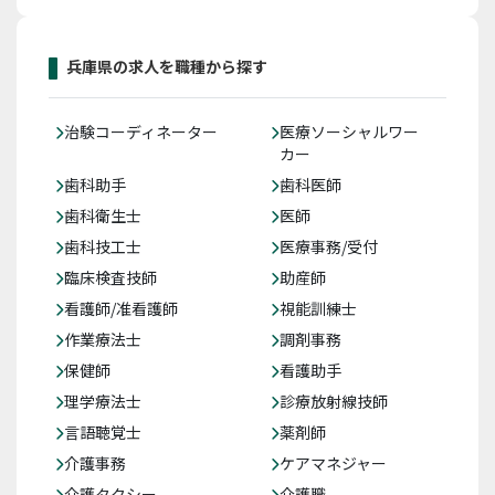
兵庫県の求人を職種から探す
治験コーディネーター
医療ソーシャルワー
カー
歯科助手
歯科医師
歯科衛生士
医師
歯科技工士
医療事務/受付
臨床検査技師
助産師
看護師/准看護師
視能訓練士
作業療法士
調剤事務
保健師
看護助手
理学療法士
診療放射線技師
言語聴覚士
薬剤師
介護事務
ケアマネジャー
介護タクシー
介護職