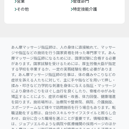
営業
管理部門
その他
特定技能介護
あん摩マッサージ指圧師は、人の身体に直接触れて、マッサー
ジや指圧などの施術を行う国家資格を持った専門家です。あん
摩マッサージ指圧師になるためには、国家試験に合格する必要
があります。国家試験を受けるためには、厚生労働大臣が指定
する学校を卒業するか、一定の実務経験を積む必要がありま
す。あん摩マッサージ指圧師の仕事は、体の痛みやこりなどの
症状を訴える人たちに対して、主に手や指などを用いて押し・
揉み・叩きなど力学的な刺激を身体に与える指圧・マッサージ
により身体のこりをほぐし血行を良くしたり、脊椎のゆがみを
矯正することにより、症状の緩和・改善、体力回復、健康増進
を図ります。施術場所は、治療院や整骨院、病院、介護施設、
スポーツチームなど様々で訪問施術を行う場合もあります。転
職活動をする際は、自分のスキルやライフスタイルと照らし合
わせ、自分に合った職場を選ぶことが重要です。情報収集に
は、ジョブソエルのような病院や医療機関の採用ページのほか