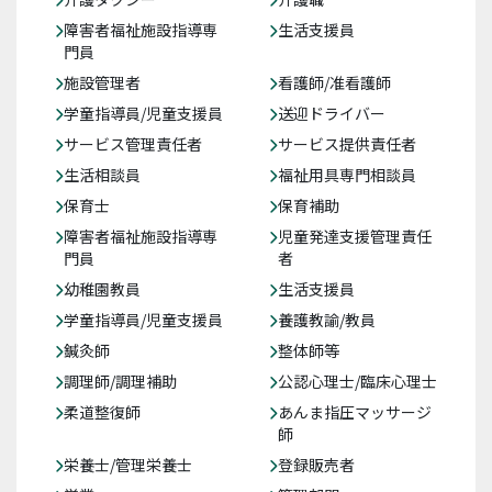
障害者福祉施設指導専
生活支援員
門員
施設管理者
看護師/准看護師
学童指導員/児童支援員
送迎ドライバー
サービス管理責任者
サービス提供責任者
生活相談員
福祉用具専門相談員
保育士
保育補助
障害者福祉施設指導専
児童発達支援管理責任
門員
者
幼稚園教員
生活支援員
学童指導員/児童支援員
養護教諭/教員
鍼灸師
整体師等
調理師/調理補助
公認心理士/臨床心理士
柔道整復師
あんま指圧マッサージ
師
栄養士/管理栄養士
登録販売者