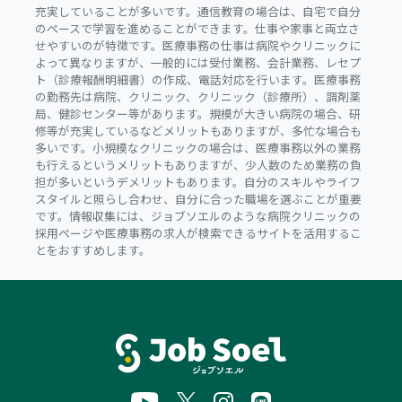
充実していることが多いです。通信教育の場合は、自宅で自分
のペースで学習を進めることができます。仕事や家事と両立さ
せやすいのが特徴です。医療事務の仕事は病院やクリニックに
よって異なりますが、一般的には受付業務、会計業務、レセプ
ト（診療報酬明細書）の作成、電話対応を行います。医療事務
の勤務先は病院、クリニック、クリニック（診療所）、調剤薬
局、健診センター等があります。規模が大きい病院の場合、研
修等が充実しているなどメリットもありますが、多忙な場合も
多いです。小規模なクリニックの場合は、医療事務以外の業務
も行えるというメリットもありますが、少人数のため業務の負
担が多いというデメリットもあります。自分のスキルやライフ
スタイルと照らし合わせ、自分に合った職場を選ぶことが重要
です。情報収集には、ジョブソエルのような病院クリニックの
採用ページや医療事務の求人が検索できるサイトを活用するこ
とをおすすめします。