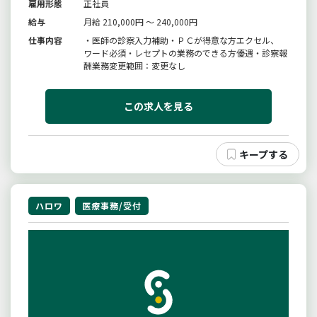
雇用形態
正社員
給与
月給 210,000円 ～ 240,000円
仕事内容
・医師の診察入力補助・ＰＣが得意な方エクセル、
ワード必須・レセプトの業務のできる方優遇・診察報
酬業務変更範囲：変更なし
この求人を見る
ハロワ
医療事務/受付