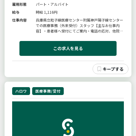
雇用形態
パート・アルバイト
給与
時給 1,116円
仕事内容
兵庫県立粒子線医療センター附属神戸陽子線センター
での医療事務（外来受付）スタッフ【主なお仕事内
容】・患者様へ受付にてご案内・電話の応対、他院か
らのＦＡＸ予約受付・放射線治療の受付、検査案内な
ど＊変更範囲：変更なし
この求人を見る
ハロワ
医療事務/受付