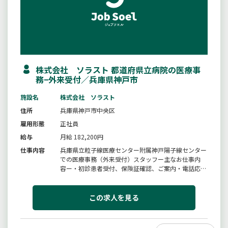
株式会社 ソラスト 都道府県立病院の医療事
務−外来受付／兵庫県神戸市
施設名
株式会社 ソラスト
住所
兵庫県神戸市中央区
雇用形態
正社員
給与
月給 182,200円
仕事内容
兵庫県立粒子線医療センター附属神戸陽子線センター
での医療事務（外来受付）スタッフー主なお仕事内
容ー・初診患者受付、保険証確認、ご案内・電話応
対、他院からのＦＡＸ予約受付・放射線治療受付、検
査案内など＊変更範囲：変更なし
この求人を見る