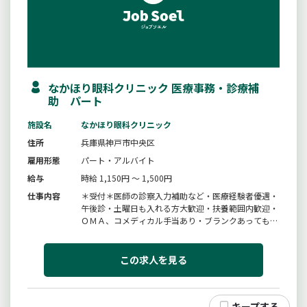
なかほり眼科クリニック 医療事務・診療補
助 パート
施設名
なかほり眼科クリニック
住所
兵庫県神戸市中央区
雇用形態
パート・アルバイト
給与
時給 1,150円 ～ 1,500円
仕事内容
＊受付＊医師の診察入力補助など・医療経験者優遇・
午後診・土曜日も入れる方大歓迎・扶養範囲内歓迎・
ＯＭＡ、コメディカル手当あり・ブランクあっても大
丈夫・パソコン得意な方※勤務時間の詳細は「労働時
間の欄」参照※雇入れ後の業務の変更範囲：事業所の
定める業務
この求人を見る