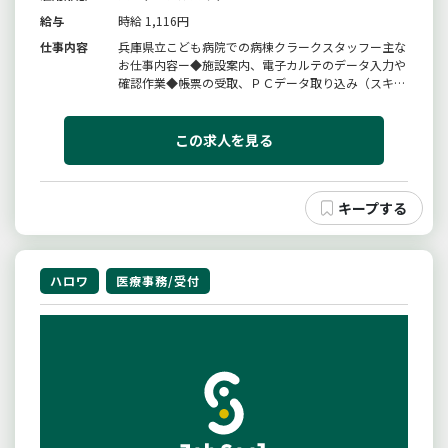
給与
時給 1,116円
仕事内容
兵庫県立こども病院での病棟クラークスタッフー主な
お仕事内容ー◆施設案内、電子カルテのデータ入力や
確認作業◆帳票の受取、ＰＣデータ取り込み（スキャ
ン）◆備品（事務用品、診療材料）チェックなど＊変
更範囲：変更なし
この求人を見る
ハロワ
医療事務/受付