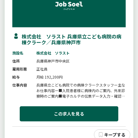
株式会社 ソラスト 兵庫県立こども病院の病
棟クラーク／兵庫県神戸市
施設名
株式会社 ソラスト
住所
兵庫県神戸市中央区
雇用形態
正社員
給与
月給 192,200円
仕事内容
兵庫県立こども病院での病棟クラークスタッフー主な
お仕事内容ー■入院患者様に病棟内のご案内、外来診
察時のご案内■電子カルテの伝票データ入力・確認■
各種書類の受け取り、スキャン作業＊変更範囲：変更
なし
この求人を見る