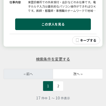
仕事内容
東雲診療所での外来受付・会計などのお仕事です。電
子カルテ入力は基本的なパソコン操作ができればＯＫ
です。医師・看護師・事務職のチームワークで地域密
着の医療を提供しています。【変更範囲：変更なし】
この求人を見る
検索条件を変更する
‹‹ 前へ
次へ ››
1
2
17
1
10
件中
～
件表示