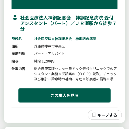
社会医療法人神鋼記念会 神鋼記念病院 受付
アシスタント（パート）／ＪＲ灘駅から徒歩７
分
施設名
社会医療法人神鋼記念会 神鋼記念病院
住所
兵庫県神戸市中央区
雇用形態
パート・アルバイト
給与
時給 1,280円
仕事内容
総合健康管理センター灘ドック健診クリニックでのア
シスタント業務※受診票の（ＯＣＲ）読取、チェック
及び集計※診察時の補助、介助※診察者の誘導※最終
チェック補助業務及びその他事務処理※月〜金曜日の
週４日勤務、勤務はシフト表による※週３日勤務の相
談可※就業時間８時３０分〜１３時００分（休憩な
この求人を見る
し）【変更の範囲：法人の定め...