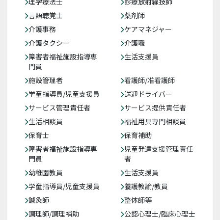
理学療法士
診療放射線技師
言語聴覚士
薬剤師
介護事務
ケアマネジャー
介護タクシー
介護職
障害者福祉施設指導専
生活支援員
門員
施設管理者
看護師/准看護師
学童指導員/児童支援員
送迎ドライバー
サービス管理責任者
サービス提供責任者
生活相談員
福祉用具専門相談員
保育士
保育補助
障害者福祉施設指導専
児童発達支援管理責任
門員
者
幼稚園教員
生活支援員
学童指導員/児童支援員
養護教諭/教員
鍼灸師
整体師等
調理師/調理補助
公認心理士/臨床心理士