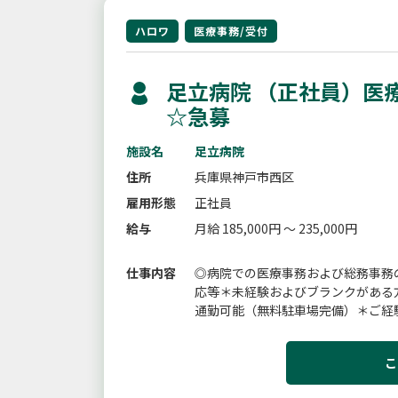
ハロワ
医療事務/受付
足立病院 （正社員）
☆急募
施設名
足立病院
住所
兵庫県神戸市西区
雇用形態
正社員
給与
月給 185,000円 ～ 235,000円
仕事内容
◎病院での医療事務および総務事務
応等＊未経験およびブランクがある
通勤可能（無料駐車場完備）＊ご経
ください。変更範囲：変更なし
こ