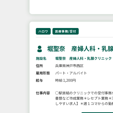
ハロワ
医療事務/受付
堀聖奈 産婦人科・乳腺
施設名
堀聖奈 産婦人科・乳腺クリニック
住所
兵庫県神戸市西区
雇用形態
パート・アルバイト
給与
時給 1,200円
仕事内容
○駅直結のクリニックでの受付事務
書類など作成業務＊レセプト業務＊
しやすい求人】＊週１コマからの勤
囲：変更なし