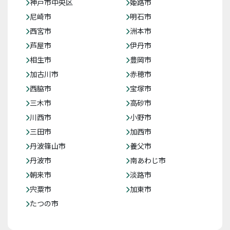
神戸市中央区
姫路市
尼崎市
明石市
西宮市
洲本市
芦屋市
伊丹市
相生市
豊岡市
加古川市
赤穂市
西脇市
宝塚市
三木市
高砂市
川西市
小野市
三田市
加西市
丹波篠山市
養父市
丹波市
南あわじ市
朝来市
淡路市
宍粟市
加東市
たつの市