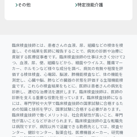
その他
特定技能介護
臨床検査技師とは、患者さんの血液、尿、組織などの検体を検
査し、その結果を医師に報告することで、病気の診断や治療に
貢献する医療従事者です。臨床検査技師の仕事は大きく分けて2
つ、血液、尿、便、組織などから、細菌やウイルス、腫瘍マー
カー、ホルモンなど様々な成分を調べ、病気の有無や程度を評
価する検体検査、心電図、脳波、肺機能検査など、体の機能を
測定し、心臓や脳、肺などの臓器の状態を評価する生理機能検
査です。これらの検査結果をもとに、医師は患者さんの病気を
診断し、適切な治療法を選択します。臨床検査技師は、医師の
診断を支える重要な役割を担っています。臨床検査技師になる
には、専門学校や大学で臨床検査技師の国家試験に合格するた
めの知識と技術を学び、国家試験に合格する必要があります。
臨床検査技師で働くメリットは、社会貢献性が高いこと、専門
性が高いことなどがあげられます。臨床検査技師の主な転職先
は病院ですが、病院以外で活躍できる勤務先としては、検査セ
ンター、健診センター、製薬会社、医療機器メーカー、研究機