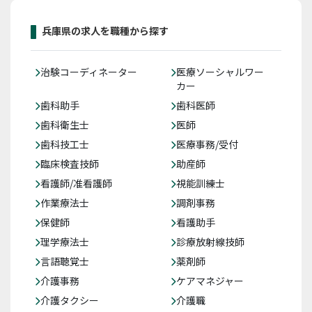
兵庫県の求人を職種から探す
治験コーディネーター
医療ソーシャルワー
カー
歯科助手
歯科医師
歯科衛生士
医師
歯科技工士
医療事務/受付
臨床検査技師
助産師
看護師/准看護師
視能訓練士
作業療法士
調剤事務
保健師
看護助手
理学療法士
診療放射線技師
言語聴覚士
薬剤師
介護事務
ケアマネジャー
介護タクシー
介護職