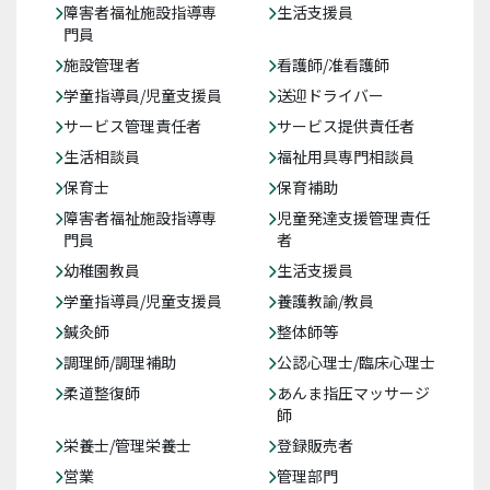
障害者福祉施設指導専
生活支援員
門員
施設管理者
看護師/准看護師
学童指導員/児童支援員
送迎ドライバー
サービス管理責任者
サービス提供責任者
生活相談員
福祉用具専門相談員
保育士
保育補助
障害者福祉施設指導専
児童発達支援管理責任
門員
者
幼稚園教員
生活支援員
学童指導員/児童支援員
養護教諭/教員
鍼灸師
整体師等
調理師/調理補助
公認心理士/臨床心理士
柔道整復師
あんま指圧マッサージ
師
栄養士/管理栄養士
登録販売者
営業
管理部門