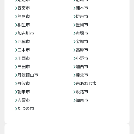
西宮市
洲本市
芦屋市
伊丹市
相生市
豊岡市
加古川市
赤穂市
西脇市
宝塚市
三木市
高砂市
川西市
小野市
三田市
加西市
丹波篠山市
養父市
丹波市
南あわじ市
朝来市
淡路市
宍粟市
加東市
たつの市