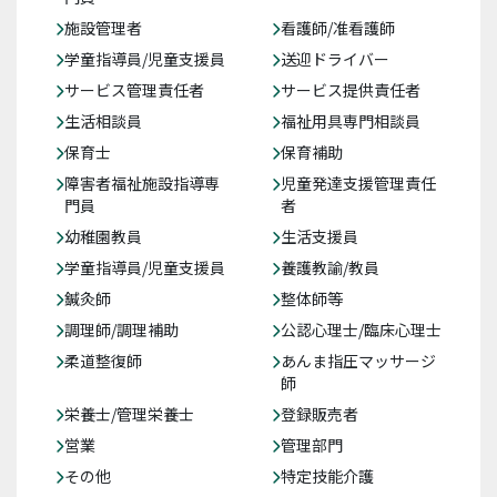
施設管理者
看護師/准看護師
学童指導員/児童支援員
送迎ドライバー
サービス管理責任者
サービス提供責任者
生活相談員
福祉用具専門相談員
保育士
保育補助
障害者福祉施設指導専
児童発達支援管理責任
門員
者
幼稚園教員
生活支援員
学童指導員/児童支援員
養護教諭/教員
鍼灸師
整体師等
調理師/調理補助
公認心理士/臨床心理士
柔道整復師
あんま指圧マッサージ
師
栄養士/管理栄養士
登録販売者
営業
管理部門
その他
特定技能介護