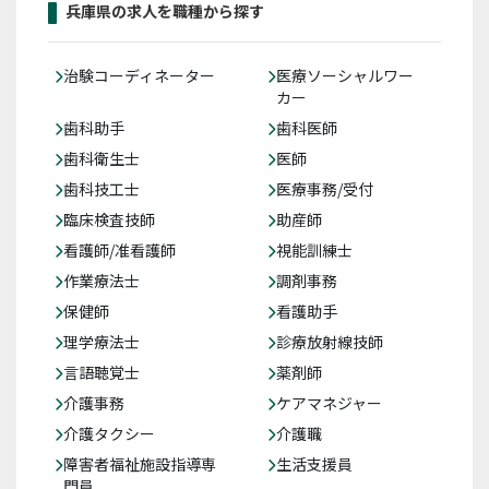
兵庫県の求人を職種から探す
治験コーディネーター
医療ソーシャルワー
カー
歯科助手
歯科医師
歯科衛生士
医師
歯科技工士
医療事務/受付
臨床検査技師
助産師
看護師/准看護師
視能訓練士
作業療法士
調剤事務
保健師
看護助手
理学療法士
診療放射線技師
言語聴覚士
薬剤師
介護事務
ケアマネジャー
介護タクシー
介護職
障害者福祉施設指導専
生活支援員
門員