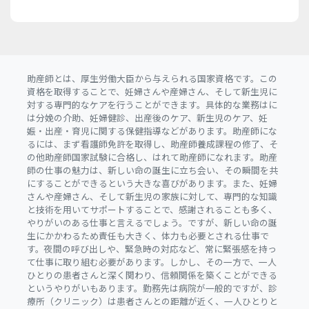
助産師とは、厚生労働大臣から与えられる国家資格です。この
資格を取得することで、妊婦さんや産婦さん、そして新生児に
対する専門的なケアを行うことができます。具体的な業務はに
は分娩の介助、妊婦健診、出産後のケア、新生児のケア、妊
娠・出産・育児に関する保健指導などがあります。助産師にな
るには、まず看護師免許を取得し、助産師養成課程の修了、そ
の他助産師国家試験に合格し、はれて助産師になれます。助産
師の仕事の魅力は、新しい命の誕生に立ち会い、その瞬間を共
にすることができるという大きな喜びがあります。また、妊婦
さんや産婦さん、そして新生児の家族に対して、専門的な知識
と技術を用いてサポートすることで、感謝されることも多く、
やりがいのある仕事と言えるでしょう。ですが、新しい命の誕
生にかかわるため責任も大きく、体力も必要とされる仕事で
す。夜間の呼び出しや、緊急時の対応など、常に緊張感を持っ
て仕事に取り組む必要があります。しかし、その一方で、一人
ひとりの患者さんと深く関わり、信頼関係を築くことができる
というやりがいもあります。勤務先は病院が一般的ですが、診
療所（クリニック）は患者さんとの距離が近く、一人ひとりと