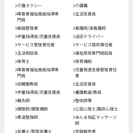
介護タクシー
介護職
障害者福祉施設指導専
生活支援員
門員
施設管理者
看護師/准看護師
学童指導員/児童支援員
送迎ドライバー
サービス管理責任者
サービス提供責任者
生活相談員
福祉用具専門相談員
保育士
保育補助
障害者福祉施設指導専
児童発達支援管理責任
門員
者
幼稚園教員
生活支援員
学童指導員/児童支援員
養護教諭/教員
鍼灸師
整体師等
調理師/調理補助
公認心理士/臨床心理士
柔道整復師
あんま指圧マッサージ
師
栄養士/管理栄養士
登録販売者