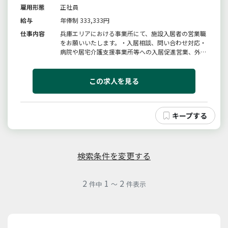
雇用形態
正社員
給与
年俸制 333,333円
仕事内容
兵庫エリアにおける事業所にて、施設入居者の営業職
をお願いいたします。・入居相談、問い合わせ対応・
病院や居宅介護支援事業所等への入居促進営業、外回
り・料金プランの説明や提案・施設の案内、見学対
応・紹介会社との折衝・施設内イベント等のお手伝い
変更範囲：変更無し
この求人を見る
検索条件を変更する
2
1
2
件中
～
件表示