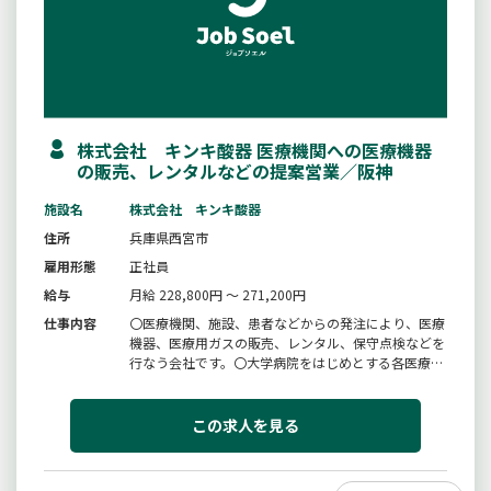
株式会社 キンキ酸器 医療機関への医療機器
の販売、レンタルなどの提案営業／阪神
施設名
株式会社 キンキ酸器
住所
兵庫県西宮市
雇用形態
正社員
給与
月給 228,800円 ～ 271,200円
仕事内容
〇医療機関、施設、患者などからの発注により、医療
機器、医療用ガスの販売、レンタル、保守点検などを
行なう会社です。〇大学病院をはじめとする各医療機
関へ在宅酸素・人工呼吸器・ＣＰＡＰ機器などを提案
する営業です。〇病院（医師など）から委託を受け、
病院、施設、在宅療養患者宅へ在宅酸素濃縮器や人工
この求人を見る
呼吸器などを設置し、そのア...