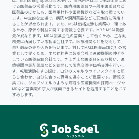
は、Marketing Specialistの略で、業務内容は主に複数企業にお
ける医薬品の営業活動です。医療用医薬品や一般用医薬品など
医薬品のほかにも、医療用材料や医療機器などを取り扱ってい
ます。中立的な立場で、病院や調剤薬局などに安定的に供給す
ることが求められます。また、MSは価格交渉も業務の一環であ
るため、原価や利益に関する情報も必要です。MRとMSは勤務
先が異なります。MRは製薬会社の営業として働くため、主な勤
務先は所属している製薬会社です。医療機関などを訪問して、
自社商品の売り込みを行います。対してMSは医薬品卸会社の営
業として働くため、主な勤務先は製薬会社と医療機関の仲介を
している医薬品卸会社です。さまざまな医薬品を取り扱い、医
療機関や調剤薬局などを訪問して販売交渉や価格交渉を行いま
す。転職活動をする際は、自分のスキルやライフスタイルと照
らし合わせ、自分に合った職場を選ぶことが重要です。情報収
集には、ジョブソエルのような病院や医療機関の採用ページや
MRなど営業職の求人が検索できるサイトを活用することをおす
すめします。