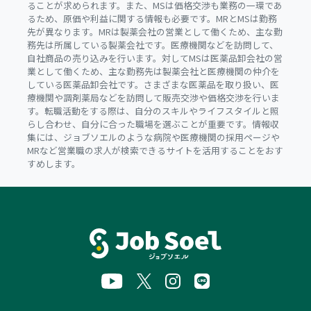
ることが求められます。また、MSは価格交渉も業務の一環であ
るため、原価や利益に関する情報も必要です。MRとMSは勤務
先が異なります。MRは製薬会社の営業として働くため、主な勤
務先は所属している製薬会社です。医療機関などを訪問して、
自社商品の売り込みを行います。対してMSは医薬品卸会社の営
業として働くため、主な勤務先は製薬会社と医療機関の仲介を
している医薬品卸会社です。さまざまな医薬品を取り扱い、医
療機関や調剤薬局などを訪問して販売交渉や価格交渉を行いま
す。転職活動をする際は、自分のスキルやライフスタイルと照
らし合わせ、自分に合った職場を選ぶことが重要です。情報収
集には、ジョブソエルのような病院や医療機関の採用ページや
MRなど営業職の求人が検索できるサイトを活用することをおす
すめします。