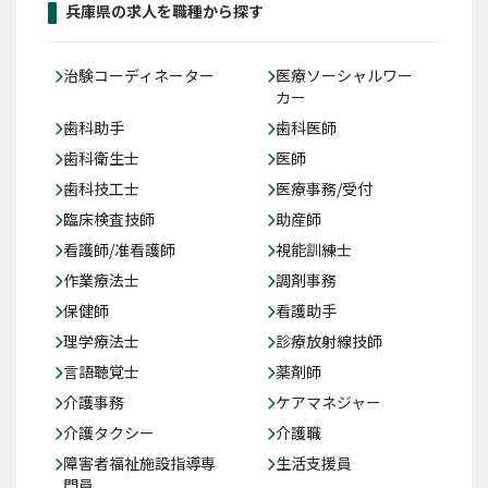
兵庫県の求人を職種から探す
治験コーディネーター
医療ソーシャルワー
カー
歯科助手
歯科医師
歯科衛生士
医師
歯科技工士
医療事務/受付
臨床検査技師
助産師
看護師/准看護師
視能訓練士
作業療法士
調剤事務
保健師
看護助手
理学療法士
診療放射線技師
言語聴覚士
薬剤師
介護事務
ケアマネジャー
介護タクシー
介護職
障害者福祉施設指導専
生活支援員
門員