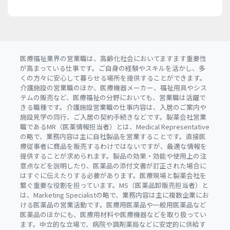
医療福祉業界の営業職は、高齢化社会においてますます重要性
が高まっている仕事です。ご自身の経験やスキルを活かし、多
くの方々に安心して暮らせる場所を提供することができます。
介護施設の営業職のほか、医療機器メーカー、福祉用具やシス
テムの販売など、医療福祉の分野においても、営業職は活躍で
きる職種です。介護施設営業職の仕事内容は、入居のご案内や
施設見学の同行、ご入居の契約手続きなどです。製薬会社営業
職であるMR（医薬情報担当者）とは、Medical Representative
の略で、業務内容は主に自社製品を営業することです。直接医
療従事者に商品を販売するわけではないですが、最適な情報を
提供することが求められます。製品の効果・効能や使用上の注
意点などを説明したり、医薬品の添付文書が訂正された場合に
はすぐに伝えたりする必要があります。医療現場と製薬会社を
繋ぐ重要な役割を担っています。MS（医薬品卸販売担当者）と
は、Marketing Specialistの略で、業務内容は主に複数企業にお
ける医薬品の営業活動です。医療用医薬品や一般用医薬品など
医薬品のほかにも、医療用材料や医療機器などを取り扱ってい
ます。中立的な立場で、病院や調剤薬局などに安定的に供給す