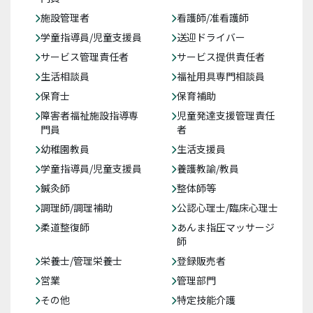
施設管理者
看護師/准看護師
学童指導員/児童支援員
送迎ドライバー
サービス管理責任者
サービス提供責任者
生活相談員
福祉用具専門相談員
保育士
保育補助
障害者福祉施設指導専
児童発達支援管理責任
門員
者
幼稚園教員
生活支援員
学童指導員/児童支援員
養護教諭/教員
鍼灸師
整体師等
調理師/調理補助
公認心理士/臨床心理士
柔道整復師
あんま指圧マッサージ
師
栄養士/管理栄養士
登録販売者
営業
管理部門
その他
特定技能介護